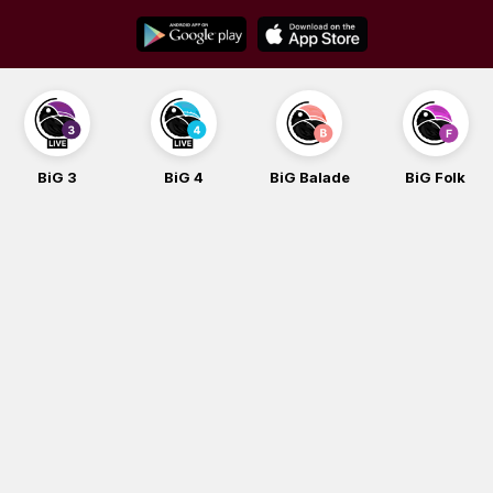
Skip
to
content
BiG 3
BiG 4
BiG Balade
BiG Folk