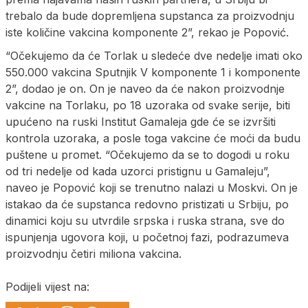
trebalo da bude dopremljena supstanca za proizvodnju
iste količine vakcina komponente 2”, rekao je Popović.
“Očekujemo da će Torlak u sledeće dve nedelje imati oko
550.000 vakcina Sputnjik V komponente 1 i komponente
2”, dodao je on. On je naveo da će nakon proizvodnje
vakcine na Torlaku, po 18 uzoraka od svake serije, biti
upućeno na ruski Institut Gamaleja gde će se izvršiti
kontrola uzoraka, a posle toga vakcine će moći da budu
puštene u promet. “Očekujemo da se to dogodi u roku
od tri nedelje od kada uzorci pristignu u Gamaleju”,
naveo je Popović koji se trenutno nalazi u Moskvi. On je
istakao da će supstanca redovno pristizati u Srbiju, po
dinamici koju su utvrdile srpska i ruska strana, sve do
ispunjenja ugovora koji, u početnoj fazi, podrazumeva
proizvodnju četiri miliona vakcina.
Podijeli vijest na: