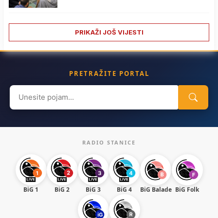
PRIKAŽI JOŠ VIJESTI
PRETRAŽITE PORTAL
Search
for:
RADIO STANICE
BiG 1
BiG 2
BiG 3
BiG 4
BiG Balade
BiG Folk