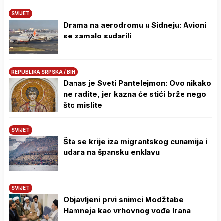
SVIJET
Drama na aerodromu u Sidneju: Avioni
se zamalo sudarili
REPUBLIKA SRPSKA / BIH
Danas je Sveti Pantelejmon: Ovo nikako
ne radite, jer kazna će stići brže nego
što mislite
SVIJET
Šta se krije iza migrantskog cunamija i
udara na špansku enklavu
SVIJET
Objavljeni prvi snimci Modžtabe
Hamneja kao vrhovnog vođe Irana