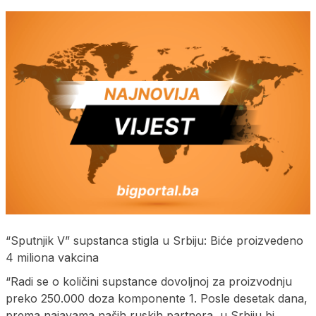
“Sputnjik V” supstanca stigla u Srbiju: Biće proizvedeno
4 miliona vakcina
“Radi se o količini supstance dovoljnoj za proizvodnju
preko 250.000 doza komponente 1. Posle desetak dana,
prema najavama naših ruskih partnera, u Srbiju bi