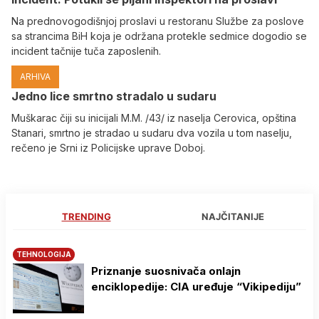
Na prednovogodišnjoj proslavi u restoranu Službe za poslove
sa strancima BiH koja je održana protekle sedmice dogodio se
incident tačnije tuča zaposlenih.
ARHIVA
Јedno lice smrtno stradalo u sudaru
Muškarac čiji su inicijali M.M. /43/ iz naselja Cerovica, opština
Stanari, smrtno je stradao u sudaru dva vozila u tom naselju,
rečeno je Srni iz Policijske uprave Doboj.
TRENDING
NAJČITANIJE
TEHNOLOGIJA
Priznanje suosnivača onlajn
enciklopedije: CIA uređuje “Vikipediju”