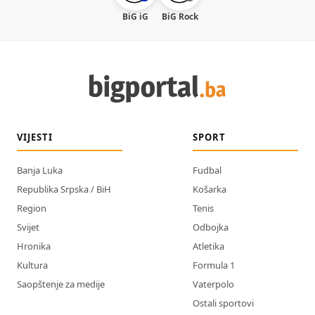
BiG iG
BiG Rock
VIJESTI
SPORT
Banja Luka
Fudbal
Republika Srpska / BiH
Košarka
Region
Tenis
Svijet
Odbojka
Hronika
Atletika
Kultura
Formula 1
Saopštenje za medije
Vaterpolo
Ostali sportovi