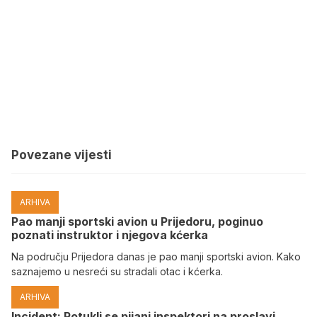
Povezane vijesti
ARHIVA
Pao manji sportski avion u Prijedoru, poginuo
poznati instruktor i njegova kćerka
Na području Prijedora danas je pao manji sportski avion. Kako
saznajemo u nesreći su stradali otac i kćerka.
ARHIVA
Incident: Potukli se pijani inspektori na proslavi