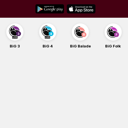
Skip
to
content
BiG 3
BiG 4
BiG Balade
BiG Folk