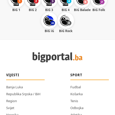
BiG 1
BiG 2
BiG 3
BiG 4
BiG Balade
BiG Folk
BiG iG
BiG Rock
VIJESTI
SPORT
Banja Luka
Fudbal
Republika Srpska / BiH
Košarka
Region
Tenis
Svijet
Odbojka
Hronika
Atletika