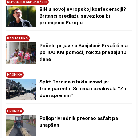
REPUBLIKA SRPSKA / BIH
BiH u novoj evropskoj konfederaciji?
Britanci predlažu savez koji bi
promijenio Europu
BANJA LUKA
Počele prijave u Banjaluci: Prvačićima
po 100 KM pomoći, rok za predaju 10
dana
HRONIKA
Split: Torcida istakla uvredljiv
transparent o Srbima i uzvikivala “Za
dom spremni”
HRONIKA
Poljoprivrednik preorao asfalt pa
uhapšen