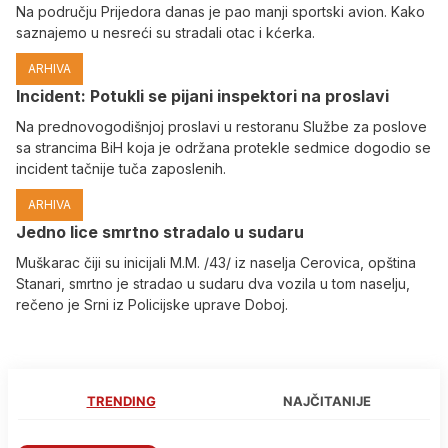
Na području Prijedora danas je pao manji sportski avion. Kako
saznajemo u nesreći su stradali otac i kćerka.
ARHIVA
Incident: Potukli se pijani inspektori na proslavi
Na prednovogodišnjoj proslavi u restoranu Službe za poslove
sa strancima BiH koja je održana protekle sedmice dogodio se
incident tačnije tuča zaposlenih.
ARHIVA
Јedno lice smrtno stradalo u sudaru
Muškarac čiji su inicijali M.M. /43/ iz naselja Cerovica, opština
Stanari, smrtno je stradao u sudaru dva vozila u tom naselju,
rečeno je Srni iz Policijske uprave Doboj.
TRENDING
NAJČITANIJE