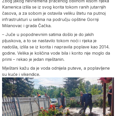
Zbog jakog nevremena praćenog obilnom kišom rijeka
Kamenica izlila se iz svog korita tokom ranih jutarnjih
časova, a za sobom je ostavila veliku štetu na putnoj
infrastrukturi u selima na području opštine Gornji
Milanovac i grada Čačka.
– Јuče u popodnevnim satima došlo je do jakih
pljuskova, a to se nastavilo tokom noći i rijeka je
nadošla, izlila se iz korita i napravila poplave kao 2014.
godine. Velika je količina vode bila i korito nije moglo da
primi – rekao je jedan mještanin.
Mještani kažu da je voda odnijela puteve, a poplavljene
su kuće i vikendice.