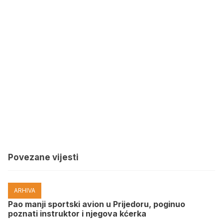
Povezane vijesti
ARHIVA
Pao manji sportski avion u Prijedoru, poginuo
poznati instruktor i njegova kćerka