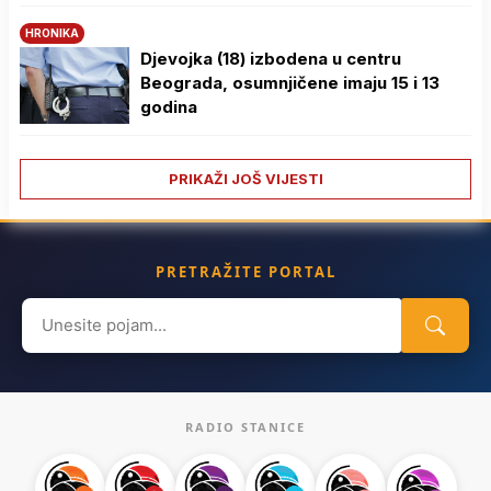
HRONIKA
Djevojka (18) izbodena u centru
Beograda, osumnjičene imaju 15 i 13
godina
PRIKAŽI JOŠ VIJESTI
PRETRAŽITE PORTAL
Search
for:
RADIO STANICE