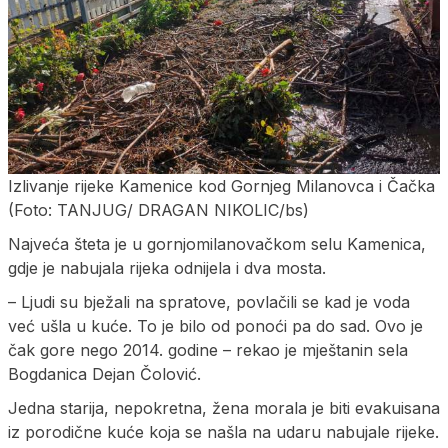
Izlivanje rijeke Kamenice kod Gornjeg Milanovca i Čačka
(Foto: TANJUG/ DRAGAN NIKOLIC/bs)
Najveća šteta je u gornjomilanovačkom selu Kamenica,
gdje je nabujala rijeka odnijela i dva mosta.
– Ljudi su bježali na spratove, povlačili se kad je voda
već ušla u kuće. To je bilo od ponoći pa do sad. Ovo je
čak gore nego 2014. godine – rekao je mještanin sela
Bogdanica Dejan Čolović.
Јedna starija, nepokretna, žena morala je biti evakuisana
iz porodične kuće koja se našla na udaru nabujale rijeke.