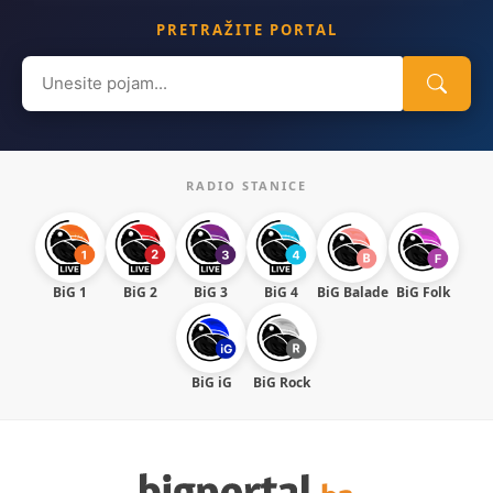
PRETRAŽITE PORTAL
Search
for:
RADIO STANICE
BiG 1
BiG 2
BiG 3
BiG 4
BiG Balade
BiG Folk
BiG iG
BiG Rock