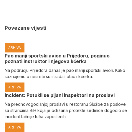
Povezane vijesti
ARHIVA
Pao manji sportski avion u Prijedoru, poginuo
poznati instruktor i njegova kćerka
Na području Prijedora danas je pao manji sportski avion. Kako
saznajemo u nesreći su stradali otac i kćerka.
ARHIVA
Incident: Potukli se pijani inspektori na proslavi
Na prednovogodišnjoj proslavi u restoranu Službe za poslove
sa strancima BiH koja je održana protekle sedmice dogodio se
incident tačnije tuča zaposlenih.
ARHIVA