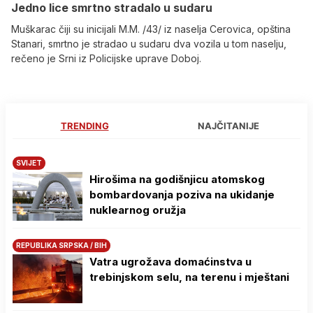
Јedno lice smrtno stradalo u sudaru
Muškarac čiji su inicijali M.M. /43/ iz naselja Cerovica, opština
Stanari, smrtno je stradao u sudaru dva vozila u tom naselju,
rečeno je Srni iz Policijske uprave Doboj.
TRENDING
NAJČITANIJE
SVIJET
Hirošima na godišnjicu atomskog
bombardovanja poziva na ukidanje
nuklearnog oružja
REPUBLIKA SRPSKA / BIH
Vatra ugrožava domaćinstva u
trebinjskom selu, na terenu i mještani