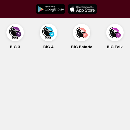
Skip
to
content
BiG 3
BiG 4
BiG Balade
BiG Folk