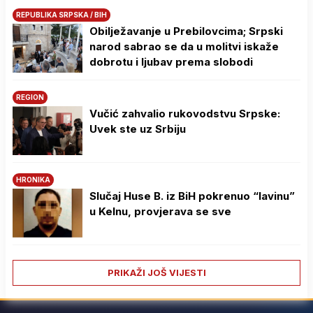
REPUBLIKA SRPSKA / BIH
Obilježavanje u Prebilovcima; Srpski
narod sabrao se da u molitvi iskaže
dobrotu i ljubav prema slobodi
REGION
Vučić zahvalio rukovodstvu Srpske:
Uvek ste uz Srbiju
HRONIKA
Slučaj Huse B. iz BiH pokrenuo “lavinu”
u Kelnu, provjerava se sve
PRIKAŽI JOŠ VIJESTI