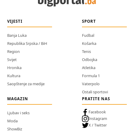
VIJESTI
SPORT
Banja Luka
Fudbal
Republika Srpska / BiH
Košarka
Region
Tenis
Svijet
Odbojka
Hronika
Atletika
Kultura
Formula 1
Saopštenje za medije
Vaterpolo
Ostali sportovi
MAGAZIN
PRATITE NAS
Facebook
Ljubav i seks
Instagram
Moda
X / Twitter
ShowBiz