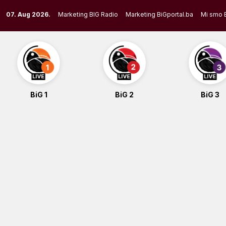
Skip
07. Aug 2026.
Marketing BIG Radio
Marketing BiGportal.ba
Mi smo 
to
content
BiG 1
BiG 2
BiG 3