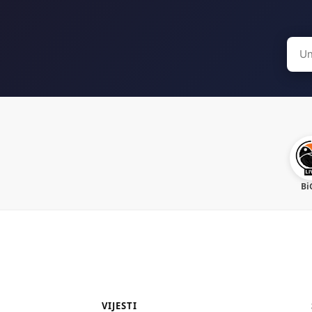
Sear
for:
Bi
VIJESTI