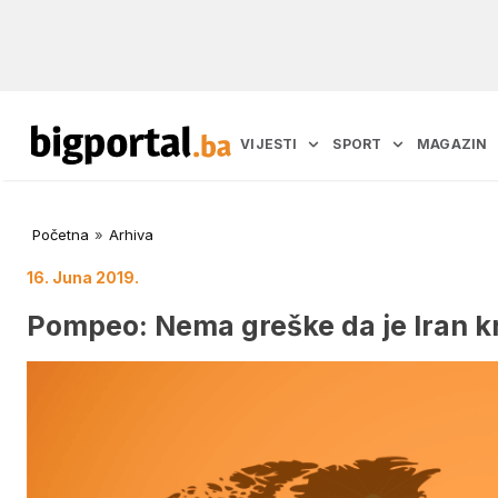
VIJESTI
SPORT
MAGAZIN
Početna
»
Arhiva
16. Juna 2019.
Pompeo: Nema greške da je Iran kri