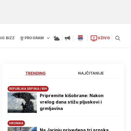
BIG BIZZ
PROGRAM
UŽIVO
TRENDING
NAJČITANIJE
REPUBLIKA SRPSKA / BIH
Pripremite kišobrane: Nakon
vrelog dana stižu pljuskovi i
grmljavina
HRONIKA
Na Јarinju privedena tri srpska