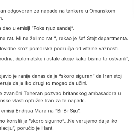
 Iran odgovoran za napade na tankere u Omanskom
m.
e dao u emisiji “Foks njuz sandej”.
 rat. Mi ne želimo rat “, rekao je šef Stejt departmenta.
lovidbe kroz pomorska područja od vitalne važnosti.
dne, diplomatske i ostale akcije kako bismo to ostvarili”,
javio je ranije danas da je “skoro siguran” da Iran stoji
uje da je iko drugi to mogao da učini.
a je zvanični Teheran pozvao britanskog ambasadora u
nske vlasti optužile Iran za te napade.
isiji Endrjua Mara na “Bi-Bi-Siju”.
o koristili je ”skoro sigurno”…Ne verujemo da je iko
aciju”, poručio je Hant.