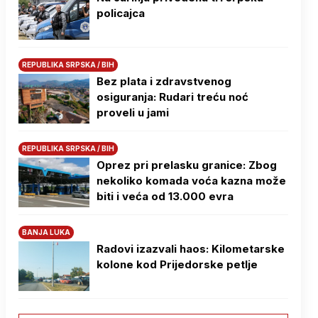
policajca
REPUBLIKA SRPSKA / BIH
Bez plata i zdravstvenog
osiguranja: Rudari treću noć
proveli u jami
REPUBLIKA SRPSKA / BIH
Oprez pri prelasku granice: Zbog
nekoliko komada voća kazna može
biti i veća od 13.000 evra
BANJA LUKA
Radovi izazvali haos: Kilometarske
kolone kod Prijedorske petlje