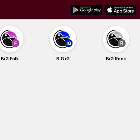
BiG Folk
BiG iG
BiG Rock