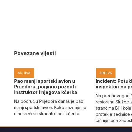
Povezane vijesti
ARHIVA
ARHIVA
Pao manji sportski avion u
Incident: Potukl
Prijedoru, poginuo poznati
inspektori na p
instruktor i njegova kćerka
Na prednovogodišn
Na području Prijedora danas je pao
restoranu Službe 
manji sportski avion. Kako saznajemo
strancima BiH koja
u nesreći su stradali otac i kćerka.
protekle sedmice 
tačnije tuča zaposl