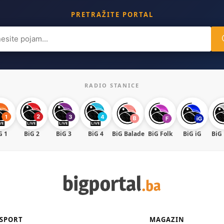
PRETRAŽITE PORTAL
ch
RADIO STANICE
G 1
BiG 2
BiG 3
BiG 4
BiG Balade
BiG Folk
BiG iG
BiG
SPORT
MAGAZIN