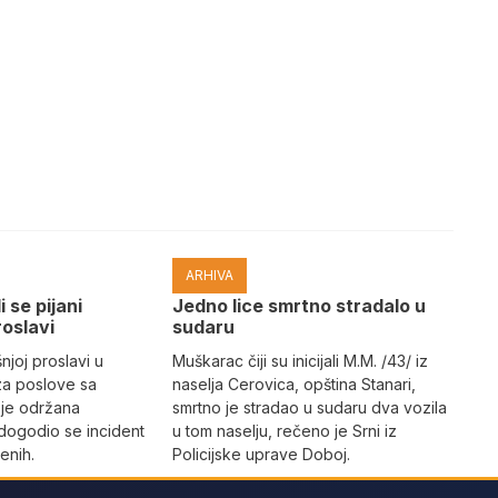
ARHIVA
i se pijani
Јedno lice smrtno stradalo u
roslavi
sudaru
joj proslavi u
Muškarac čiji su inicijali M.M. /43/ iz
za poslove sa
naselja Cerovica, opština Stanari,
 je održana
smrtno je stradao u sudaru dva vozila
dogodio se incident
u tom naselju, rečeno je Srni iz
enih.
Policijske uprave Doboj.