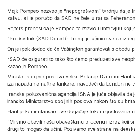
Majk Pompeo nazvao je “nepogrešivom” tvrdnju da je
zalivu, ali je poručio da SAD ne žele u rat sa Teherano
Rojters prenosi da je Pompeo to izjavio u intervjuu koji j
“Predsednik (SAD Donald) Tramp je učinio sve da izbegne
On je ipak dodao da će Vašington garantovati slobodu p
“SAD će osigurati to tako što ćemo preduzeti sve neopho
kazao je Pompeo.
Ministar spoljnih poslova Velike Britanije Džeremi Hant iz
iza napada na naftne tankere, navodeći da London ne ver
Iranska poluzvanična agencija ISNA je juče objavila d
iransko Ministarstvo spoljnih poslova nakon što su brita
Hant je komentarisao ove događaje tokom gostovanja u em
“Mi smo obavili našu obaveštajnu procenu i izraz koji sm
drugi to mogao da učini. Pozivamo sve strane na deeskal