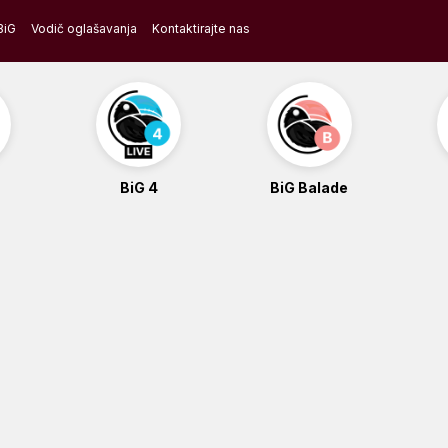
BiG
Vodič oglašavanja
Kontaktirajte nas
BiG 4
BiG Balade