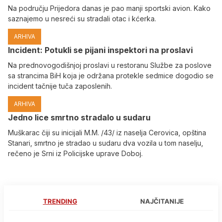
Na području Prijedora danas je pao manji sportski avion. Kako
saznajemo u nesreći su stradali otac i kćerka.
ARHIVA
Incident: Potukli se pijani inspektori na proslavi
Na prednovogodišnjoj proslavi u restoranu Službe za poslove
sa strancima BiH koja je održana protekle sedmice dogodio se
incident tačnije tuča zaposlenih.
ARHIVA
Јedno lice smrtno stradalo u sudaru
Muškarac čiji su inicijali M.M. /43/ iz naselja Cerovica, opština
Stanari, smrtno je stradao u sudaru dva vozila u tom naselju,
rečeno je Srni iz Policijske uprave Doboj.
TRENDING
NAJČITANIJE