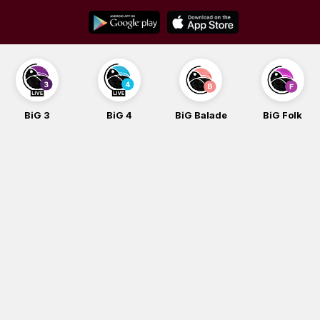
Skip
to
content
BiG 3
BiG 4
BiG Balade
BiG Folk