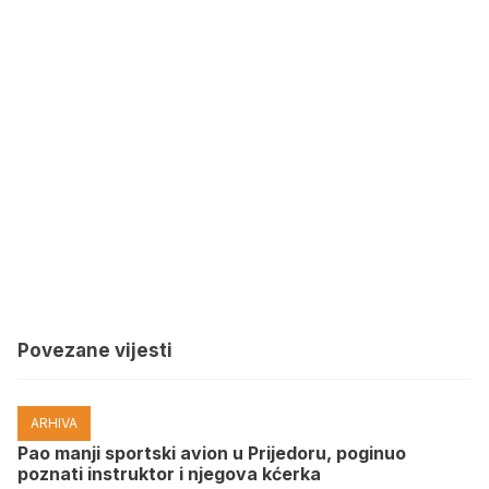
Povezane vijesti
ARHIVA
Pao manji sportski avion u Prijedoru, poginuo
poznati instruktor i njegova kćerka