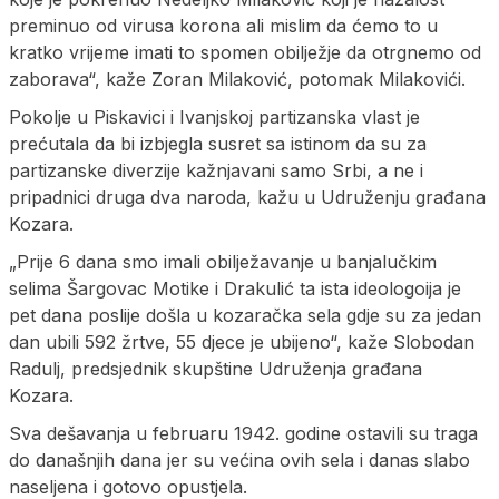
preminuo od virusa korona ali mislim da ćemo to u
kratko vrijeme imati to spomen obilježje da otrgnemo od
zaborava“, kaže Zoran Milaković, potomak Milakovići.
Pokolje u Piskavici i Ivanjskoj partizanska vlast je
prećutala da bi izbjegla susret sa istinom da su za
partizanske diverzije kažnjavani samo Srbi, a ne i
pripadnici druga dva naroda, kažu u Udruženju građana
Kozara.
„Prije 6 dana smo imali obilježavanje u banjalučkim
selima Šargovac Motike i Drakulić ta ista ideologoija je
pet dana poslije došla u kozaračka sela gdje su za jedan
dan ubili 592 žrtve, 55 djece je ubijeno“, kaže Slobodan
Radulj, predsjednik skupštine Udruženja građana
Kozara.
Sva dešavanja u februaru 1942. godine ostavili su traga
do današnjih dana jer su većina ovih sela i danas slabo
naseljena i gotovo opustjela.