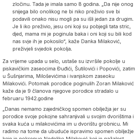
zločinu. Tada je imala samo 8 godina. „Da nije onog
snijega bilo onolikog ne bi niko preživio sve bi
podavili onako nisu mogli pa su išli jedan za drugim.
Je li iko preživio, jesu oni koji su pobjegli tata stric,
djed, mama mi je poginula baka i oni koji su bili kod
nas svje ih je pokosilo“, kaže Danka Milaković,
preživjeli svjedok pokolja.
Za vrijeme upada u selo, ustaše su izvršile pokolje u
piskavičkim zaseocima Đuđići, Šutilovići i Popovići, zatim
u Šušnjarima, Miloševićima i ivanjskom zaseoku
Milakovići. Potomak porodice poginulih Zoran Milaković
kaže da je 9 članova njegove porodice stradalo u
februaru 1942.godine
„Danas nemamo zajedničkog spomen obilježja jer su
porodice svoje pokojne sahranjivali u svojim dvorištima i
svaka kuća u milakovićima im u dvorištu grobnicu. Mi
radimo na tome da ubuduće ispravimo spomen obilježje
koje je pokrenuo Nedeljko Milaković koji je nažalost