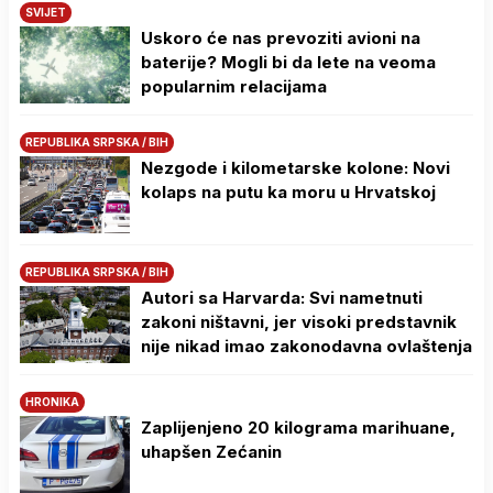
SVIJET
Uskoro će nas prevoziti avioni na
baterije? Mogli bi da lete na veoma
popularnim relacijama
REPUBLIKA SRPSKA / BIH
Nezgode i kilometarske kolone: Novi
kolaps na putu ka moru u Hrvatskoj
REPUBLIKA SRPSKA / BIH
Autori sa Harvarda: Svi nametnuti
zakoni ništavni, jer visoki predstavnik
nije nikad imao zakonodavna ovlaštenja
HRONIKA
Zaplijenjeno 20 kilograma marihuane,
uhapšen Zećanin