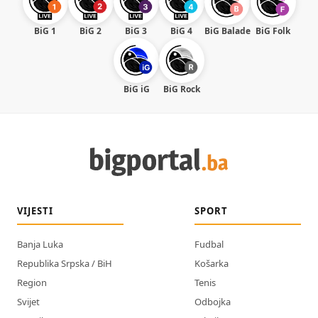
BiG 1
BiG 2
BiG 3
BiG 4
BiG Balade
BiG Folk
BiG iG
BiG Rock
VIJESTI
SPORT
Banja Luka
Fudbal
Republika Srpska / BiH
Košarka
Region
Tenis
Svijet
Odbojka