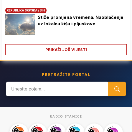
REPUBLIKA SRPSKA / BIH
Stiže promjena vremena: Naoblačenje
uz lokalnu kišu i pljuskove
PRIKAŽI JOŠ VIJESTI
PRETRAŽITE PORTAL
Search
for:
RADIO STANICE