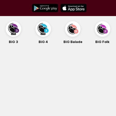
Skip
to
content
G 3
BiG 4
BiG Balade
BiG Folk
B