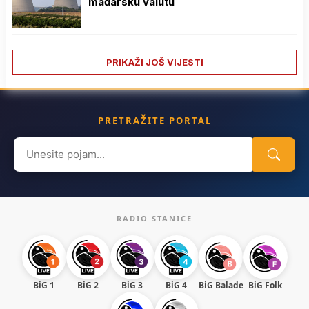
mađarsku valutu
PRIKAŽI JOŠ VIJESTI
PRETRAŽITE PORTAL
Search
for:
RADIO STANICE
BiG 1
BiG 2
BiG 3
BiG 4
BiG Balade
BiG Folk