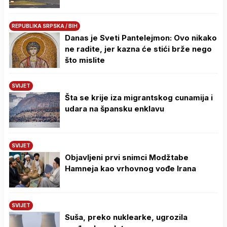
REPUBLIKA SRPSKA / BIH
Danas je Sveti Pantelejmon: Ovo nikako
ne radite, jer kazna će stići brže nego
što mislite
SVIJET
Šta se krije iza migrantskog cunamija i
udara na špansku enklavu
SVIJET
Objavljeni prvi snimci Modžtabe
Hamneja kao vrhovnog vođe Irana
SVIJET
Suša, preko nuklearke, ugrozila