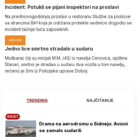
Incident: Potukli se pijani inspektori na proslavi
Na prednovogodišnjoj proslavi u restoranu Službe za poslove
sa strancima BiH koja je održana protekle sedmice dogodio se
incident tačnije tuča zaposlenih.
ARHIVA
Јedno lice smrtno stradalo u sudaru
Muškarac čiji su inicijali M.M. /43/ iz naselja Cerovica, opština
Stanari, smrtno je stradao u sudaru dva vozila u tom naselju,
rečeno je Srni iz Policijske uprave Doboj.
TRENDING
NAJČITANIJE
SVIJET
Drama na aerodromu u Sidneju: Avioni
se zamalo sudarili