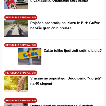
u Laktašima: Uhapšeno šest osoba
REPUBLIKA SRPSKA / BIH
Pojačan saobraćaj na izlazu iz BiH: Gužve
na više graničnih prelaza
REPUBLIKA SRPSKA / BIH
Zašto toliko ljudi želi raditi u Lidlu?
REPUBLIKA SRPSKA / BIH
Vrućine ne popuštaju: Dugo ćemo “gorjeti”
na 40 stepeni
REPUBLIKA SRPSKA / BIH
Dobre vijesti za penzionere u Srpskoj: