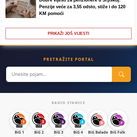
Penzije veće za 3,55 odsto, stiže i do 120
KM pomoći
PRIKAŽI JOŠ VIJESTI
PRETRAŽITE PORTAL
Search
for:
RADIO STANICE
BiG 1
BiG 2
BiG 3
BiG 4
BiG Balade
BiG Folk