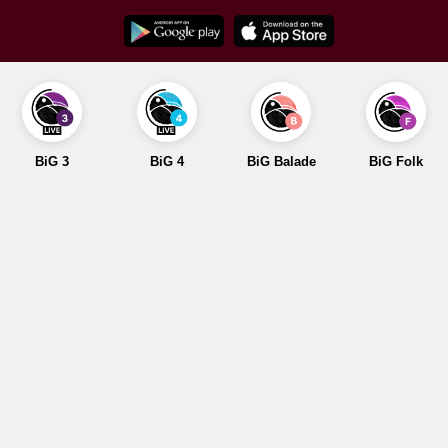
Skip
to
content
BiG 3
BiG 4
BiG Balade
BiG Folk