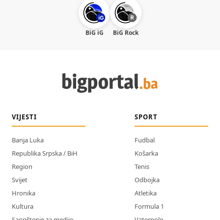
BiG iG
BiG Rock
VIJESTI
SPORT
Banja Luka
Fudbal
Republika Srpska / BiH
Košarka
Region
Tenis
Svijet
Odbojka
Hronika
Atletika
Kultura
Formula 1
Saopštenje za medije
Vaterpolo