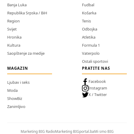
Banja Luka
Fudbal
Republika Srpska / BiH
Košarka
Region
Tenis
Svijet
Odbojka
Hronika
Atletika
Kultura
Formula 1
Saopštenje za medije
Vaterpolo
Ostali sportovi
MAGAZIN
PRATITE NAS
Facebook
Ljubav i seks
Instagram
Moda
X / Twitter
ShowBiz
Zanimljivo
Marketing BIG Radio
Marketing BIGportal.ba
Mi smo BIG