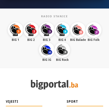
RADIO STANICE
BiG 1
BiG 2
BiG 3
BiG 4
BiG Balade
BiG Folk
BiG iG
BiG Rock
VIJESTI
SPORT