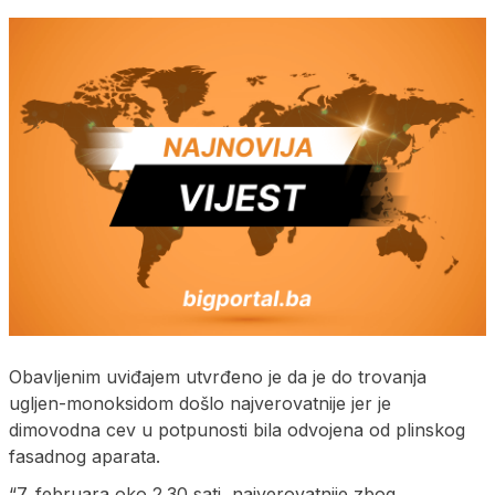
Obavljenim uviđajem utvrđeno je da je do trovanja
ugljen-monoksidom došlo najverovatnije jer je
dimovodna cev u potpunosti bila odvojena od plinskog
fasadnog aparata.
“7. februara oko 2.30 sati, najverovatnije zbog