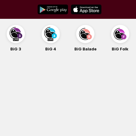
Skip
to
content
BiG 3
BiG 4
BiG Balade
BiG Folk