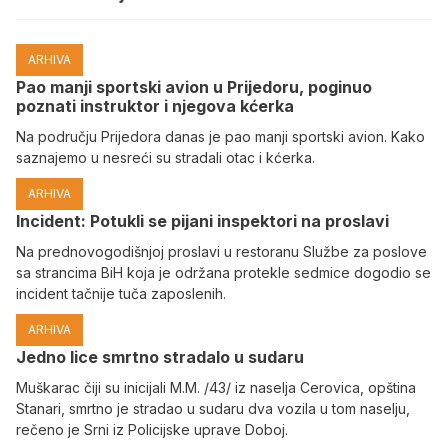
ARHIVA
Pao manji sportski avion u Prijedoru, poginuo
poznati instruktor i njegova kćerka
Na području Prijedora danas je pao manji sportski avion. Kako
saznajemo u nesreći su stradali otac i kćerka.
ARHIVA
Incident: Potukli se pijani inspektori na proslavi
Na prednovogodišnjoj proslavi u restoranu Službe za poslove
sa strancima BiH koja je održana protekle sedmice dogodio se
incident tačnije tuča zaposlenih.
ARHIVA
Јedno lice smrtno stradalo u sudaru
Muškarac čiji su inicijali M.M. /43/ iz naselja Cerovica, opština
Stanari, smrtno je stradao u sudaru dva vozila u tom naselju,
rečeno je Srni iz Policijske uprave Doboj.