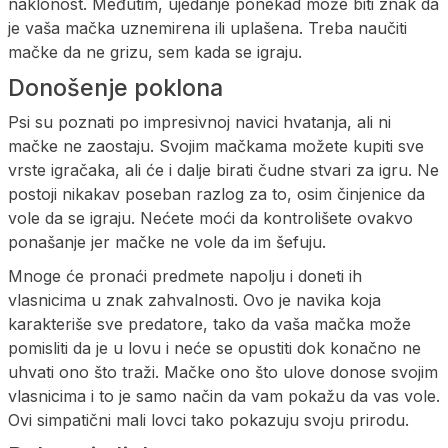
naklonost. Međutim, ujedanje ponekad može biti znak da
je vaša mačka uznemirena ili uplašena. Treba naučiti
mačke da ne grizu, sem kada se igraju.
Donošenje poklona
Psi su poznati po impresivnoj navici hvatanja, ali ni
mačke ne zaostaju. Svojim mačkama možete kupiti sve
vrste igračaka, ali će i dalje birati čudne stvari za igru. Ne
postoji nikakav poseban razlog za to, osim činjenice da
vole da se igraju. Nećete moći da kontrolišete ovakvo
ponašanje jer mačke ne vole da im šefuju.
Mnoge će pronaći predmete napolju i doneti ih
vlasnicima u znak zahvalnosti. Ovo je navika koja
karakteriše sve predatore, tako da vaša mačka može
pomisliti da je u lovu i neće se opustiti dok konačno ne
uhvati ono što traži. Mačke ono što ulove donose svojim
vlasnicima i to je samo način da vam pokažu da vas vole.
Ovi simpatični mali lovci tako pokazuju svoju prirodu.