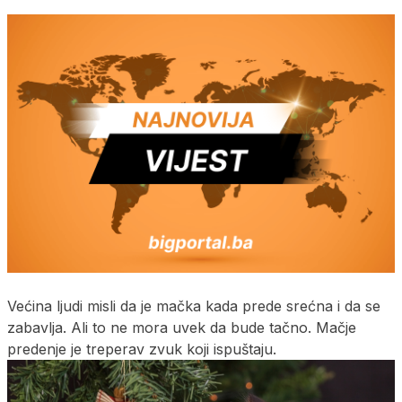
Većina ljudi misli da je mačka kada prede srećna i da se
zabavlja. Ali to ne mora uvek da bude tačno. Mačje
predenje je treperav zvuk koji ispuštaju.