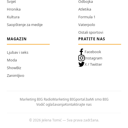
Svijet
Odbojka
Hronika
Atletika
Kultura
Formula 1
Saopštenje za medije
Vaterpolo
Ostali sportovi
MAGAZIN
PRATITE NAS
Facebook
Ljubav i seks
Instagram
Moda
X / Twitter
ShowBiz
Zanimljivo
Marketing BIG Radio
Marketing BIGportal.ba
Mi smo BIG
Vodič oglašavanja
Kontaktirajte nas
© 2026 Jelena Tomić — Sva prava zadržana.