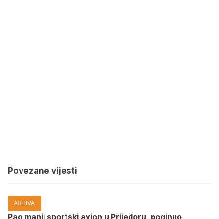
Povezane vijesti
ARHIVA
Pao manji sportski avion u Prijedoru, poginuo