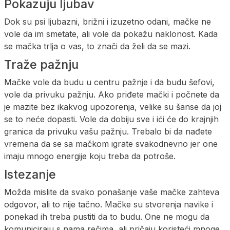
Pokazuju ljubav
Dok su psi ljubazni, brižni i izuzetno odani, mačke ne
vole da im smetate, ali vole da pokažu naklonost. Kada
se mačka trlja o vas, to znači da želi da se mazi.
Traže pažnju
Mačke vole da budu u centru pažnje i da budu šefovi,
vole da privuku pažnju. Ako priđete mački i počnete da
je mazite bez ikakvog upozorenja, velike su šanse da joj
se to neće dopasti. Vole da dobiju sve i ići će do krajnjih
granica da privuku vašu pažnju. Trebalo bi da nađete
vremena da se sa mačkom igrate svakodnevno jer one
imaju mnogo energije koju treba da potroše.
Istezanje
Možda mislite da svako ponašanje vaše mačke zahteva
odgovor, ali to nije tačno. Mačke su stvorenja navike i
ponekad ih treba pustiti da to budu. One ne mogu da
komuniciraju s nama rečima, ali pričaju koristeći mnoge