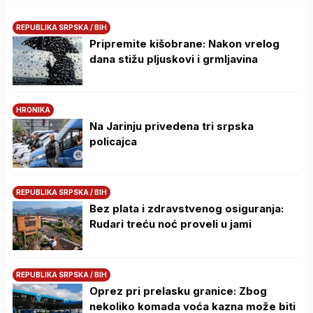
REPUBLIKA SRPSKA / BIH
Pripremite kišobrane: Nakon vrelog
dana stižu pljuskovi i grmljavina
HRONIKA
Na Јarinju privedena tri srpska
policajca
REPUBLIKA SRPSKA / BIH
Bez plata i zdravstvenog osiguranja:
Rudari treću noć proveli u jami
REPUBLIKA SRPSKA / BIH
Oprez pri prelasku granice: Zbog
nekoliko komada voća kazna može biti