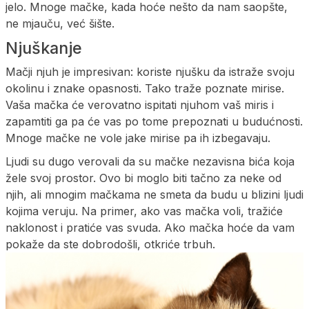
jelo. Mnoge mačke, kada hoće nešto da nam saopšte,
ne mjauču, već šište.
Njuškanje
Mačji njuh je impresivan: koriste njušku da istraže svoju
okolinu i znake opasnosti. Tako traže poznate mirise.
Vaša mačka će verovatno ispitati njuhom vaš miris i
zapamtiti ga pa će vas po tome prepoznati u budućnosti.
Mnoge mačke ne vole jake mirise pa ih izbegavaju.
Ljudi su dugo verovali da su mačke nezavisna bića koja
žele svoj prostor. Ovo bi moglo biti tačno za neke od
njih, ali mnogim mačkama ne smeta da budu u blizini ljudi
kojima veruju. Na primer, ako vas mačka voli, tražiće
naklonost i pratiće vas svuda. Ako mačka hoće da vam
pokaže da ste dobrodošli, otkriće trbuh.