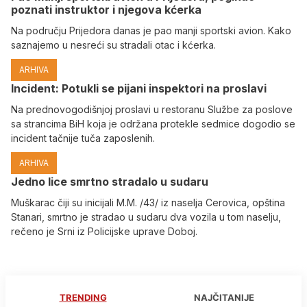
poznati instruktor i njegova kćerka
Na području Prijedora danas je pao manji sportski avion. Kako
saznajemo u nesreći su stradali otac i kćerka.
ARHIVA
Incident: Potukli se pijani inspektori na proslavi
Na prednovogodišnjoj proslavi u restoranu Službe za poslove
sa strancima BiH koja je održana protekle sedmice dogodio se
incident tačnije tuča zaposlenih.
ARHIVA
Јedno lice smrtno stradalo u sudaru
Muškarac čiji su inicijali M.M. /43/ iz naselja Cerovica, opština
Stanari, smrtno je stradao u sudaru dva vozila u tom naselju,
rečeno je Srni iz Policijske uprave Doboj.
TRENDING
NAJČITANIJE