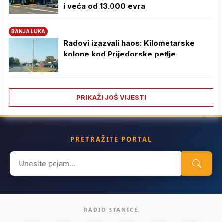
i veća od 13.000 evra
BANJA LUKA
Radovi izazvali haos: Kilometarske
kolone kod Prijedorske petlje
PRIKAŽI JOŠ VIJESTI
PRETRAŽITE PORTAL
Search
for:
RADIO STANICE