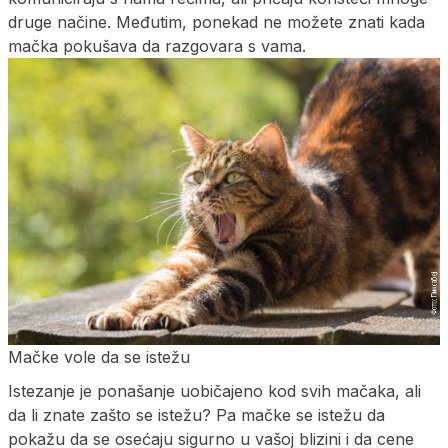
druge načine. Međutim, ponekad ne možete znati kada
mačka pokušava da razgovara s vama.
Mačke vole da se istežu
Istezanje je ponašanje uobičajeno kod svih mačaka, ali
da li znate zašto se istežu? Pa mačke se istežu da
pokažu da se osećaju sigurno u vašoj blizini i da cene