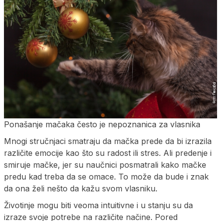
Ponašanje mačaka često je nepoznanica za vlasnika
Mnogi stručnjaci smatraju da mačka prede da bi izrazila
različite emocije kao što su radost ili stres. Ali predenje i
smiruje mačke, jer su naučnici posmatrali kako mačke
predu kad treba da se omace. To može da bude i znak
da ona želi nešto da kažu svom vlasniku.
Životinje mogu biti veoma intuitivne i u stanju su da
izraze svoje potrebe na različite načine. Pored