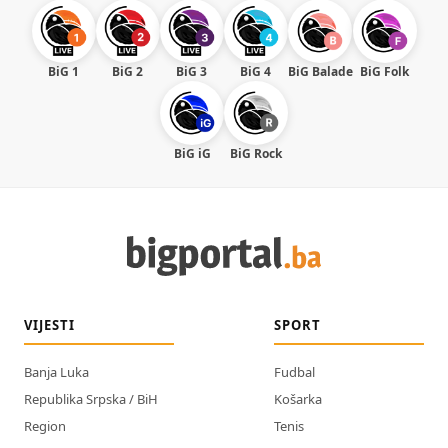
BiG 1
BiG 2
BiG 3
BiG 4
BiG Balade
BiG Folk
BiG iG
BiG Rock
VIJESTI
SPORT
Banja Luka
Fudbal
Republika Srpska / BiH
Košarka
Region
Tenis