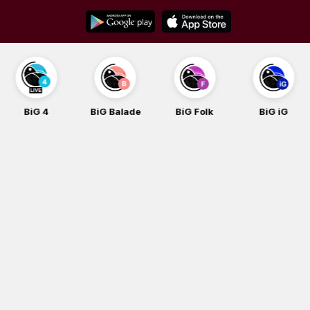
Skip
to
content
BiG 4
BiG Balade
BiG Folk
BiG iG