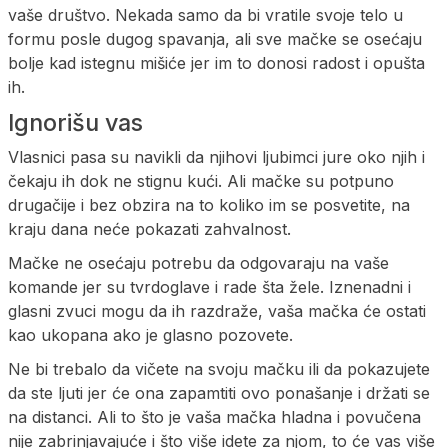
vaše društvo. Nekada samo da bi vratile svoje telo u
formu posle dugog spavanja, ali sve mačke se osećaju
bolje kad istegnu mišiće jer im to donosi radost i opušta
ih.
Ignorišu vas
Vlasnici pasa su navikli da njihovi ljubimci jure oko njih i
čekaju ih dok ne stignu kući. Ali mačke su potpuno
drugačije i bez obzira na to koliko im se posvetite, na
kraju dana neće pokazati zahvalnost.
Mačke ne osećaju potrebu da odgovaraju na vaše
komande jer su tvrdoglave i rade šta žele. Iznenadni i
glasni zvuci mogu da ih razdraže, vaša mačka će ostati
kao ukopana ako je glasno pozovete.
Ne bi trebalo da vičete na svoju mačku ili da pokazujete
da ste ljuti jer će ona zapamtiti ovo ponašanje i držati se
na distanci. Ali to što je vaša mačka hladna i povučena
nije zabrinjavajuće i što više idete za njom, to će vas više