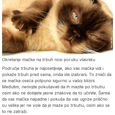
Okretanje mačke na trbuh nosi poruku vlasniku
Područje trbuha je najosetljivije, ako vas mačka vidi i
pokaže trbuh pred vama, onda ste izabrani. To znači da
se mačka oseća potpuno sigurno u vašoj blizini.
Međutim, nemojte pokušavati da ih mazite po trbuhu
osim ako ne dobijete jasne znakove da to učinite. Šanse
da vas mačka napadne i pokuša da vas ugrize prilično
su velike jer ne vole da je maze po trbuhu, osim ako se
to ne zatraži.