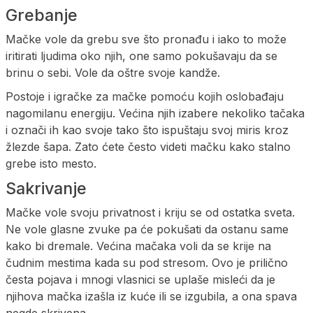
Grebanje
Mačke vole da grebu sve što pronađu i iako to može
iritirati ljudima oko njih, one samo pokušavaju da se
brinu o sebi. Vole da oštre svoje kandže.
Postoje i igračke za mačke pomoću kojih oslobađaju
nagomilanu energiju. Većina njih izabere nekoliko tačaka
i označi ih kao svoje tako što ispuštaju svoj miris kroz
žlezde šapa. Zato ćete često videti mačku kako stalno
grebe isto mesto.
Sakrivanje
Mačke vole svoju privatnost i kriju se od ostatka sveta.
Ne vole glasne zvuke pa će pokušati da ostanu same
kako bi dremale. Većina mačaka voli da se krije na
čudnim mestima kada su pod stresom. Ovo je prilično
česta pojava i mnogi vlasnici se uplaše misleći da je
njihova mačka izašla iz kuće ili se izgubila, a ona spava
negde skrivena.