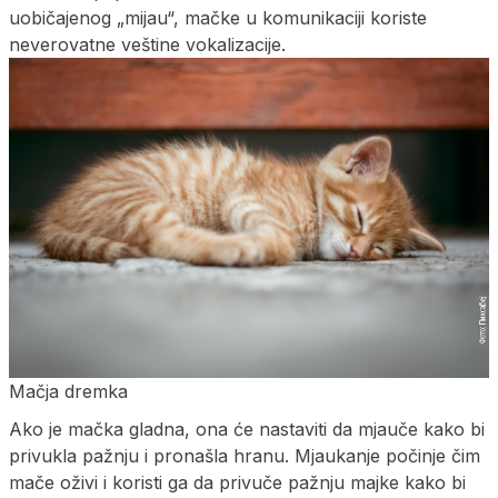
uobičajenog „mijau“, mačke u komunikaciji koriste
neverovatne veštine vokalizacije.
Mačja dremka
Ako je mačka gladna, ona će nastaviti da mjauče kako bi
privukla pažnju i pronašla hranu. Mjaukanje počinje čim
mače oživi i koristi ga da privuče pažnju majke kako bi