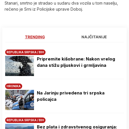
Stanari, smrtno je stradao u sudaru dva vozila u tom naselju,
rečeno je Srni iz Policijske uprave Doboj.
TRENDING
NAJČITANIJE
REPUBLIKA SRPSKA / BIH
Pripremite kišobrane: Nakon vrelog
dana stižu pljuskovi i grmljavina
HRONIKA
Na Јarinju privedena tri srpska
policajca
REPUBLIKA SRPSKA / BIH
Bez plata i zdravstvenog osiguranja: