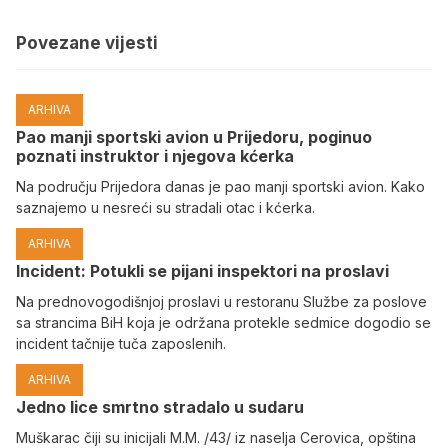
Povezane vijesti
ARHIVA
Pao manji sportski avion u Prijedoru, poginuo
poznati instruktor i njegova kćerka
Na području Prijedora danas je pao manji sportski avion. Kako
saznajemo u nesreći su stradali otac i kćerka.
ARHIVA
Incident: Potukli se pijani inspektori na proslavi
Na prednovogodišnjoj proslavi u restoranu Službe za poslove
sa strancima BiH koja je održana protekle sedmice dogodio se
incident tačnije tuča zaposlenih.
ARHIVA
Јedno lice smrtno stradalo u sudaru
Muškarac čiji su inicijali M.M. /43/ iz naselja Cerovica, opština