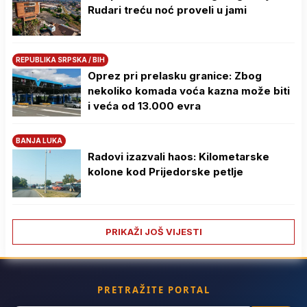
Rudari treću noć proveli u jami
REPUBLIKA SRPSKA / BIH
Oprez pri prelasku granice: Zbog
nekoliko komada voća kazna može biti
i veća od 13.000 evra
BANJA LUKA
Radovi izazvali haos: Kilometarske
kolone kod Prijedorske petlje
PRIKAŽI JOŠ VIJESTI
PRETRAŽITE PORTAL