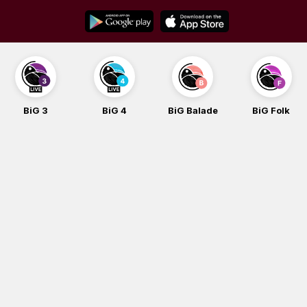
Skip
to
content
BiG 3
BiG 4
BiG Balade
BiG Folk