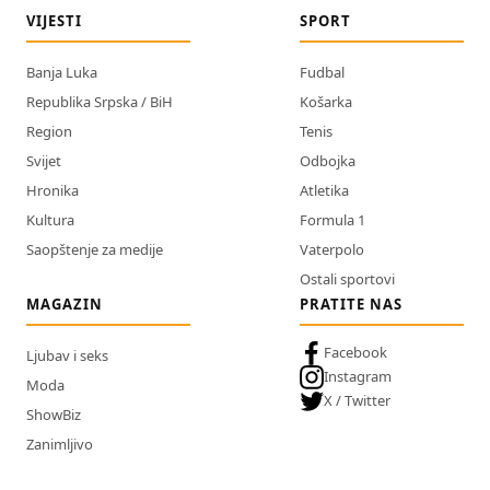
VIJESTI
SPORT
Banja Luka
Fudbal
Republika Srpska / BiH
Košarka
Region
Tenis
Svijet
Odbojka
Hronika
Atletika
Kultura
Formula 1
Saopštenje za medije
Vaterpolo
Ostali sportovi
MAGAZIN
PRATITE NAS
Facebook
Ljubav i seks
Instagram
Moda
X / Twitter
ShowBiz
Zanimljivo