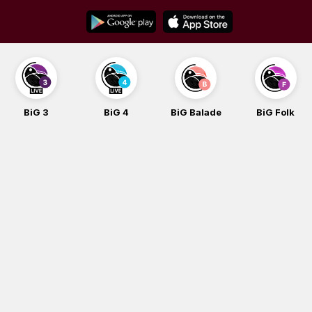
Skip
to
content
BiG 3
BiG 4
BiG Balade
BiG Folk