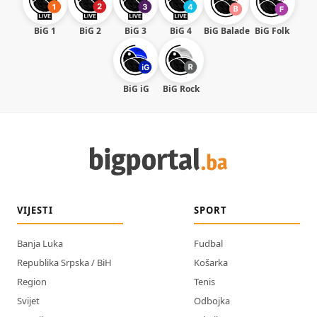
BiG 1
BiG 2
BiG 3
BiG 4
BiG Balade
BiG Folk
BiG iG
BiG Rock
VIJESTI
SPORT
Banja Luka
Fudbal
Republika Srpska / BiH
Košarka
Region
Tenis
Svijet
Odbojka