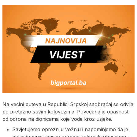
Na većini puteva u Republici Srpskoj saobraćaj se odvija
po pretežno suvim kolovozima. Povećana je opasnost
od odrona na dionicama koje vode kroz usjeke.
Savjetujemo oprezniju vožnju i napominjemo da je
posjedovanje zimske opreme zakonski obavezno –