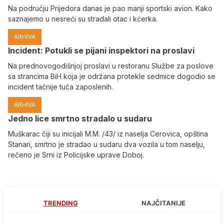
Na području Prijedora danas je pao manji sportski avion. Kako
saznajemo u nesreći su stradali otac i kćerka.
ARHIVA
Incident: Potukli se pijani inspektori na proslavi
Na prednovogodišnjoj proslavi u restoranu Službe za poslove
sa strancima BiH koja je održana protekle sedmice dogodio se
incident tačnije tuča zaposlenih.
ARHIVA
Јedno lice smrtno stradalo u sudaru
Muškarac čiji su inicijali M.M. /43/ iz naselja Cerovica, opština
Stanari, smrtno je stradao u sudaru dva vozila u tom naselju,
rečeno je Srni iz Policijske uprave Doboj.
TRENDING
NAJČITANIJE