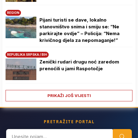
REGION
Pijani turisti se dave, lokalno
stanovništvo snima i smiju se: “Ne
parkirajte ovdje” – Policija: “Nema
krivičnog djela za nepomaganje!”
REPUBLIKA SRPSKA / BIH
Zenički rudari drugu noć zaredom
prenoćili u jami Raspotočje
PRIKAŽI JOŠ VIJESTI
PRETRAŽITE PORTAL
Search