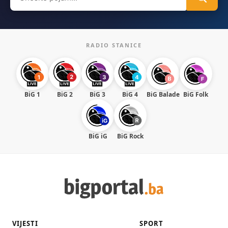
for:
RADIO STANICE
BiG 1
BiG 2
BiG 3
BiG 4
BiG Balade
BiG Folk
BiG iG
BiG Rock
VIJESTI
SPORT