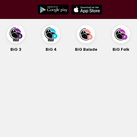
Skip
to
content
BiG 4
BiG Balade
BiG Folk
BiG iG