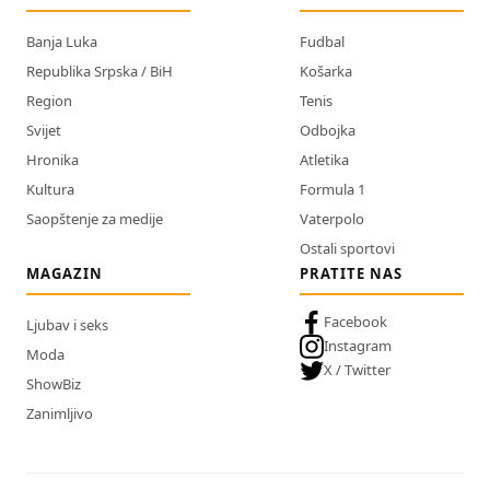
Banja Luka
Fudbal
Republika Srpska / BiH
Košarka
Region
Tenis
Svijet
Odbojka
Hronika
Atletika
Kultura
Formula 1
Saopštenje za medije
Vaterpolo
Ostali sportovi
MAGAZIN
PRATITE NAS
Facebook
Ljubav i seks
Instagram
Moda
X / Twitter
ShowBiz
Zanimljivo