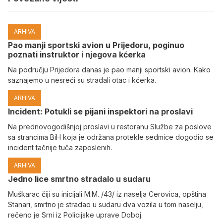
ARHIVA
Pao manji sportski avion u Prijedoru, poginuo
poznati instruktor i njegova kćerka
Na području Prijedora danas je pao manji sportski avion. Kako
saznajemo u nesreći su stradali otac i kćerka.
ARHIVA
Incident: Potukli se pijani inspektori na proslavi
Na prednovogodišnjoj proslavi u restoranu Službe za poslove
sa strancima BiH koja je održana protekle sedmice dogodio se
incident tačnije tuča zaposlenih.
ARHIVA
Јedno lice smrtno stradalo u sudaru
Muškarac čiji su inicijali M.M. /43/ iz naselja Cerovica, opština
Stanari, smrtno je stradao u sudaru dva vozila u tom naselju,
rečeno je Srni iz Policijske uprave Doboj.