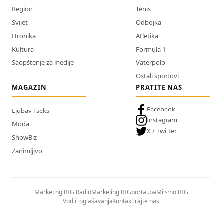
Region
Tenis
Svijet
Odbojka
Hronika
Atletika
Kultura
Formula 1
Saopštenje za medije
Vaterpolo
Ostali sportovi
MAGAZIN
PRATITE NAS
Facebook
Ljubav i seks
Instagram
Moda
X / Twitter
ShowBiz
Zanimljivo
Marketing BIG Radio
Marketing BIGportal.ba
Mi smo BIG
Vodič oglašavanja
Kontaktirajte nas