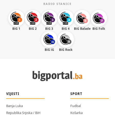
RADIO STANICE
BiG 1
BiG 2
BiG 3
BiG 4
BiG Balade
BiG Folk
BiG iG
BiG Rock
VIJESTI
SPORT
Banja Luka
Fudbal
Republika Srpska / BiH
Košarka