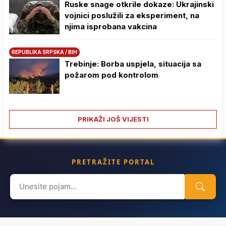
Ruske snage otkrile dokaze: Ukrajinski
vojnici poslužili za eksperiment, na
njima isprobana vakcina
REPUBLIKA SRPSKA / BIH
Trebinje: Borba uspjela, situacija sa
požarom pod kontrolom
PRIKAŽI JOŠ VIJESTI
PRETRAŽITE PORTAL
Search
for: