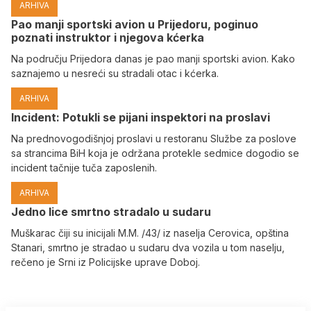
ARHIVA
Pao manji sportski avion u Prijedoru, poginuo
poznati instruktor i njegova kćerka
Na području Prijedora danas je pao manji sportski avion. Kako
saznajemo u nesreći su stradali otac i kćerka.
ARHIVA
Incident: Potukli se pijani inspektori na proslavi
Na prednovogodišnjoj proslavi u restoranu Službe za poslove
sa strancima BiH koja je održana protekle sedmice dogodio se
incident tačnije tuča zaposlenih.
ARHIVA
Јedno lice smrtno stradalo u sudaru
Muškarac čiji su inicijali M.M. /43/ iz naselja Cerovica, opština
Stanari, smrtno je stradao u sudaru dva vozila u tom naselju,
rečeno je Srni iz Policijske uprave Doboj.