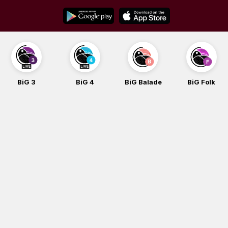
Skip
to
content
BiG 3
BiG 4
BiG Balade
BiG Folk