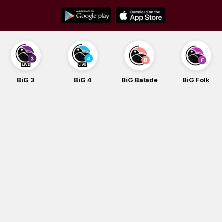
Skip
to
content
BiG 3
BiG 4
BiG Balade
BiG Folk