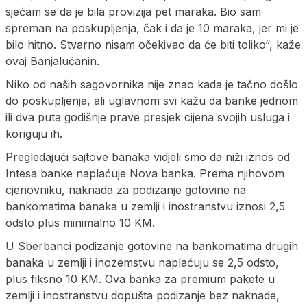
sjećam se da je bila provizija pet maraka. Bio sam
spreman na poskupljenja, čak i da je 10 maraka, jer mi je
bilo hitno. Stvarno nisam očekivao da će biti toliko“, kaže
ovaj Banjalučanin.
Niko od naših sagovornika nije znao kada je tačno došlo
do poskupljenja, ali uglavnom svi kažu da banke jednom
ili dva puta godišnje prave presjek cijena svojih usluga i
koriguju ih.
Pregledajući sajtove banaka vidjeli smo da niži iznos od
Intesa banke naplaćuje Nova banka. Prema njihovom
cjenovniku, naknada za podizanje gotovine na
bankomatima banaka u zemlji i inostranstvu iznosi 2,5
odsto plus minimalno 10 KM.
U Sberbanci podizanje gotovine na bankomatima drugih
banaka u zemlji i inozemstvu naplaćuju se 2,5 odsto,
plus fiksno 10 KM. Ova banka za premium pakete u
zemlji i inostranstvu dopušta podizanje bez naknade,