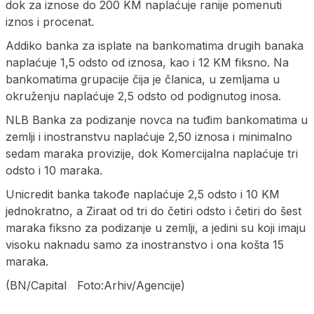
dok za iznose do 200 KM naplaćuje ranije pomenuti
iznos i procenat.
Addiko banka za isplate na bankomatima drugih banaka
naplaćuje 1,5 odsto od iznosa, kao i 12 KM fiksno. Na
bankomatima grupacije čija je članica, u zemljama u
okruženju naplaćuje 2,5 odsto od podignutog inosa.
NLB Banka za podizanje novca na tuđim bankomatima u
zemlji i inostranstvu naplaćuje 2,50 iznosa i minimalno
sedam maraka provizije, dok Komercijalna naplaćuje tri
odsto i 10 maraka.
Unicredit banka takođe naplaćuje 2,5 odsto i 10 KM
jednokratno, a Ziraat od tri do četiri odsto i četiri do šest
maraka fiksno za podizanje u zemlji, a jedini su koji imaju
visoku naknadu samo za inostranstvo i ona košta 15
maraka.
(BN/Capital Foto:Arhiv/Agencije)