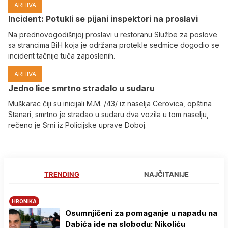
ARHIVA
Incident: Potukli se pijani inspektori na proslavi
Na prednovogodišnjoj proslavi u restoranu Službe za poslove
sa strancima BiH koja je održana protekle sedmice dogodio se
incident tačnije tuča zaposlenih.
ARHIVA
Јedno lice smrtno stradalo u sudaru
Muškarac čiji su inicijali M.M. /43/ iz naselja Cerovica, opština
Stanari, smrtno je stradao u sudaru dva vozila u tom naselju,
rečeno je Srni iz Policijske uprave Doboj.
TRENDING
NAJČITANIJE
HRONIKA
Osumnjičeni za pomaganje u napadu na
Dabića ide na slobodu: Nikoliću