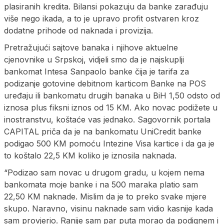
plasiranih kredita. Bilansi pokazuju da banke zarađuju
više nego ikada, a to je upravo profit ostvaren kroz
dodatne prihode od naknada i provizija.
Pretražujući sajtove banaka i njihove aktuelne
cjenovnike u Srpskoj, vidjeli smo da je najskuplji
bankomat Intesa Sanpaolo banke čija je tarifa za
podizanje gotovine debitnom karticom Banke na POS
uređaju ili bankomatu drugih banaka u BiH 1,50 odsto od
iznosa plus fiksni iznos od 15 KM. Ako novac podižete u
inostranstvu, koštaće vas jednako. Sagovornik portala
CAPITAL priča da je na bankomatu UniCredit banke
podigao 500 KM pomoću Intezine Visa kartice i da ga je
to koštalo 22,5 KM koliko je iznosila naknada.
“Podizao sam novac u drugom gradu, u kojem nema
bankomata moje banke i na 500 maraka platio sam
22,50 KM naknade. Mislim da je to preko svake mjere
skupo. Naravno, visinu naknade sam vidio kasnije kada
sam provjerio. Ranije sam par puta morao da podignem i