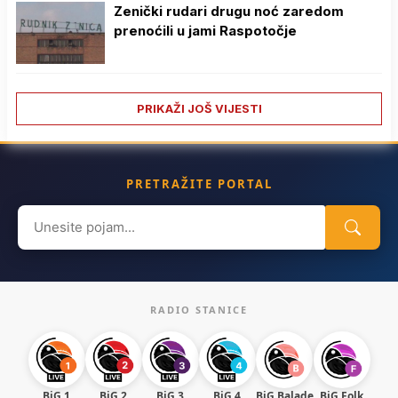
Zenički rudari drugu noć zaredom
prenoćili u jami Raspotočje
PRIKAŽI JOŠ VIJESTI
PRETRAŽITE PORTAL
Search
for:
RADIO STANICE
BiG 1
BiG 2
BiG 3
BiG 4
BiG Balade
BiG Folk