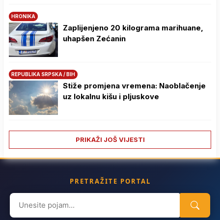
HRONIKA
Zaplijenjeno 20 kilograma marihuane,
uhapšen Zećanin
REPUBLIKA SRPSKA / BIH
Stiže promjena vremena: Naoblačenje
uz lokalnu kišu i pljuskove
PRIKAŽI JOŠ VIJESTI
PRETRAŽITE PORTAL
Search
for: