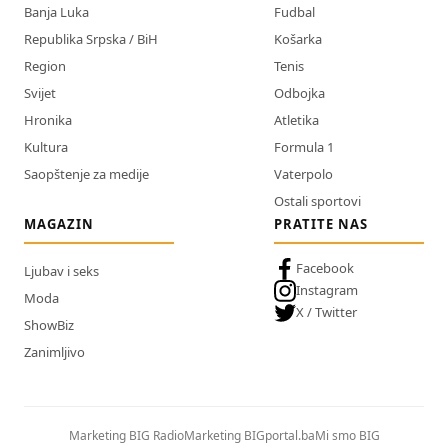
Banja Luka
Fudbal
Republika Srpska / BiH
Košarka
Region
Tenis
Svijet
Odbojka
Hronika
Atletika
Kultura
Formula 1
Saopštenje za medije
Vaterpolo
Ostali sportovi
MAGAZIN
PRATITE NAS
Facebook
Ljubav i seks
Instagram
Moda
X / Twitter
ShowBiz
Zanimljivo
Marketing BIG Radio
Marketing BIGportal.ba
Mi smo BIG