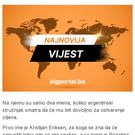
Na njemu su samo dva imena, koliko argentinski
stručnjak smatra da će mu biti dovoljno za ostvarenje
ciljeva.
Prvo ime je Kristijan Eriksen, za koga se zna da će
napustiti Inter gde se nije snašao, a sa kojim je Poćetino