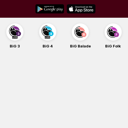
Skip
to
content
BiG 3
BiG 4
BiG Balade
BiG Folk