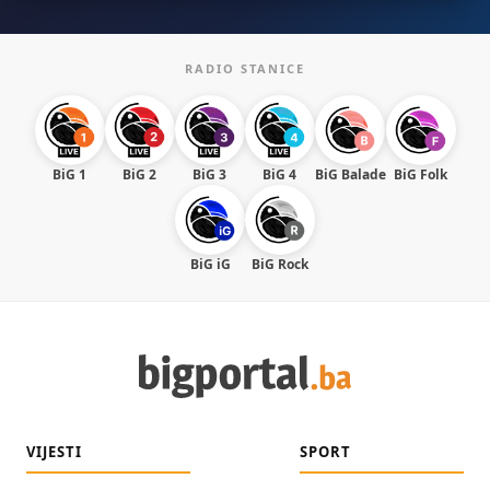
RADIO STANICE
BiG 1
BiG 2
BiG 3
BiG 4
BiG Balade
BiG Folk
BiG iG
BiG Rock
VIJESTI
SPORT