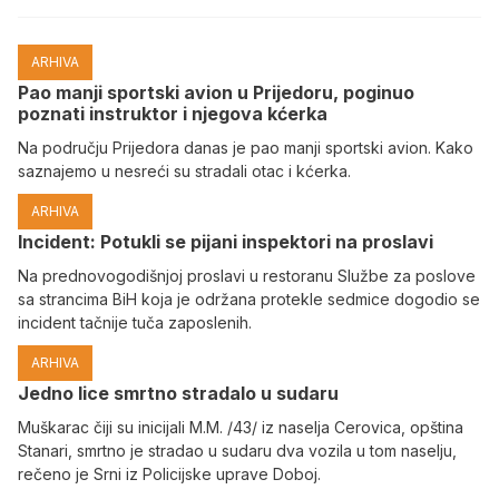
ARHIVA
Pao manji sportski avion u Prijedoru, poginuo
poznati instruktor i njegova kćerka
Na području Prijedora danas je pao manji sportski avion. Kako
saznajemo u nesreći su stradali otac i kćerka.
ARHIVA
Incident: Potukli se pijani inspektori na proslavi
Na prednovogodišnjoj proslavi u restoranu Službe za poslove
sa strancima BiH koja je održana protekle sedmice dogodio se
incident tačnije tuča zaposlenih.
ARHIVA
Јedno lice smrtno stradalo u sudaru
Muškarac čiji su inicijali M.M. /43/ iz naselja Cerovica, opština
Stanari, smrtno je stradao u sudaru dva vozila u tom naselju,
rečeno je Srni iz Policijske uprave Doboj.