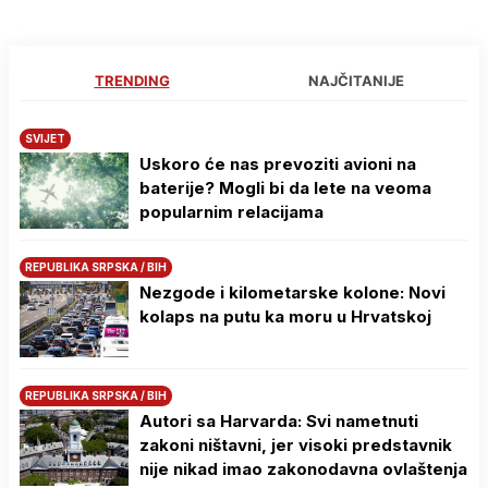
TRENDING
NAJČITANIJE
SVIJET
Uskoro će nas prevoziti avioni na
baterije? Mogli bi da lete na veoma
popularnim relacijama
REPUBLIKA SRPSKA / BIH
Nezgode i kilometarske kolone: Novi
kolaps na putu ka moru u Hrvatskoj
REPUBLIKA SRPSKA / BIH
Autori sa Harvarda: Svi nametnuti
zakoni ništavni, jer visoki predstavnik
nije nikad imao zakonodavna ovlaštenja