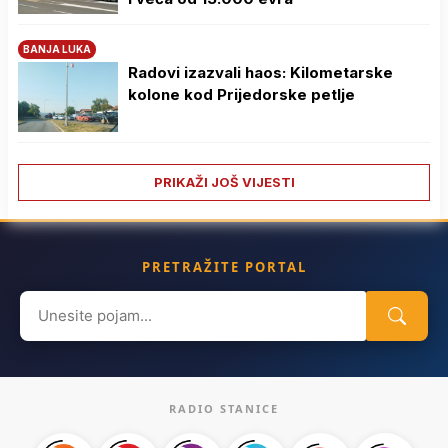
BANJA LUKA
Radovi izazvali haos: Kilometarske
kolone kod Prijedorske petlje
PRIKAŽI JOŠ VIJESTI
PRETRAŽITE PORTAL
Search
for:
RADIO STANICE