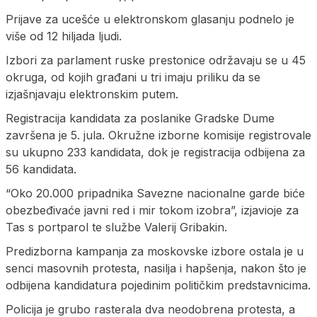
Prijave za ucešće u elektronskom glasanju podnelo je
više od 12 hiljada ljudi.
Izbori za parlament ruske prestonice održavaju se u 45
okruga, od kojih građani u tri imaju priliku da se
izjašnjavaju elektronskim putem.
Registracija kandidata za poslanike Gradske Dume
završena je 5. jula. Okružne izborne komisije registrovale
su ukupno 233 kandidata, dok je registracija odbijena za
56 kandidata.
“Oko 20.000 pripadnika Savezne nacionalne garde biće
obezbeđivaće javni red i mir tokom izobra”, izjavioje za
Tas s portparol te službe Valerij Gribakin.
Predizborna kampanja za moskovske izbore ostala je u
senci masovnih protesta, nasilja i hapšenja, nakon što je
odbijena kandidatura pojedinim političkim predstavnicima.
Policija je grubo rasterala dva neodobrena protesta, a