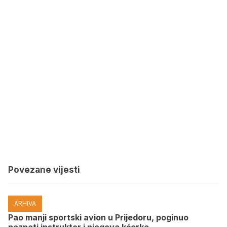
Povezane vijesti
ARHIVA
Pao manji sportski avion u Prijedoru, poginuo
poznati instruktor i njegova kćerka