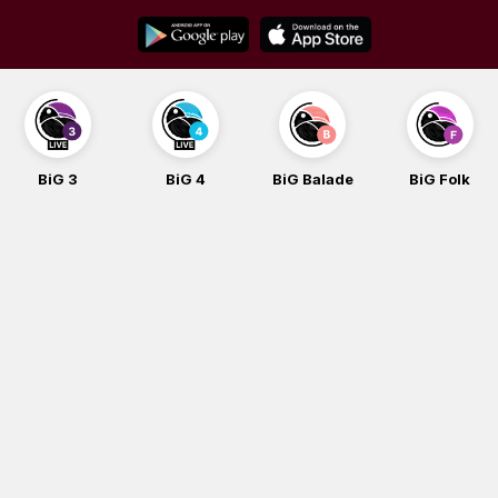
Skip
to
content
BiG 3
BiG 4
BiG Balade
BiG Folk