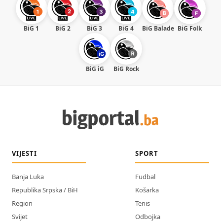
BiG 1
BiG 2
BiG 3
BiG 4
BiG Balade
BiG Folk
BiG iG
BiG Rock
VIJESTI
SPORT
Banja Luka
Fudbal
Republika Srpska / BiH
Košarka
Region
Tenis
Svijet
Odbojka