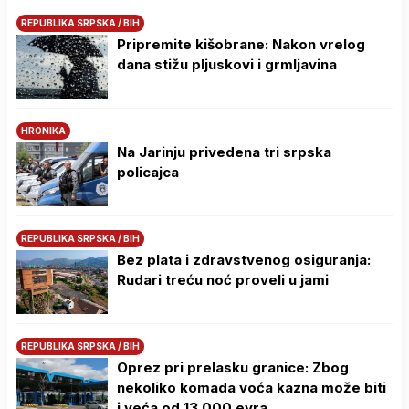
REPUBLIKA SRPSKA / BIH
Pripremite kišobrane: Nakon vrelog
dana stižu pljuskovi i grmljavina
HRONIKA
Na Јarinju privedena tri srpska
policajca
REPUBLIKA SRPSKA / BIH
Bez plata i zdravstvenog osiguranja:
Rudari treću noć proveli u jami
REPUBLIKA SRPSKA / BIH
Oprez pri prelasku granice: Zbog
nekoliko komada voća kazna može biti
i veća od 13.000 evra