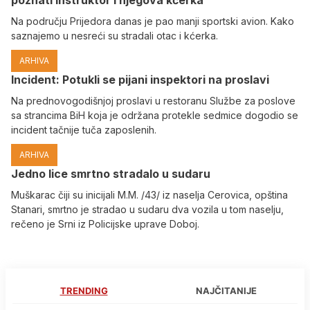
Na području Prijedora danas je pao manji sportski avion. Kako
saznajemo u nesreći su stradali otac i kćerka.
ARHIVA
Incident: Potukli se pijani inspektori na proslavi
Na prednovogodišnjoj proslavi u restoranu Službe za poslove
sa strancima BiH koja je održana protekle sedmice dogodio se
incident tačnije tuča zaposlenih.
ARHIVA
Јedno lice smrtno stradalo u sudaru
Muškarac čiji su inicijali M.M. /43/ iz naselja Cerovica, opština
Stanari, smrtno je stradao u sudaru dva vozila u tom naselju,
rečeno je Srni iz Policijske uprave Doboj.
TRENDING
NAJČITANIJE