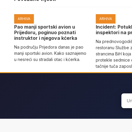
ARHIVA
ARHIVA
Pao manji sportski avion u
Incident: Potukl
Prijedoru, poginuo poznati
inspektori na p
instruktor i njegova kćerka
Na prednovogodišn
Na području Prijedora danas je pao
restoranu Službe 
manji sportski avion. Kako saznajemo
strancima BiH koja
u nesreći su stradali otac i kćerka.
protekle sedmice 
tačnije tuča zaposl
Sear
for: