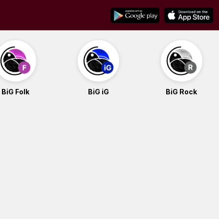
BiG Folk
BiG iG
BiG Rock