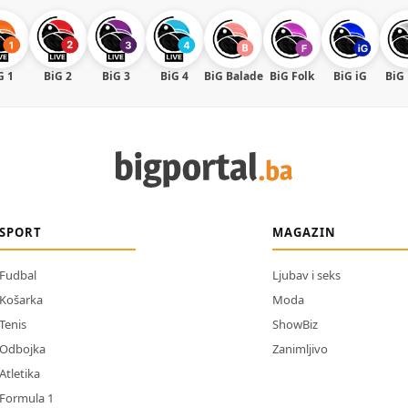
G 1
BiG 2
BiG 3
BiG 4
BiG Balade
BiG Folk
BiG iG
BiG
SPORT
MAGAZIN
Fudbal
Ljubav i seks
Košarka
Moda
Tenis
ShowBiz
Odbojka
Zanimljivo
Atletika
Formula 1