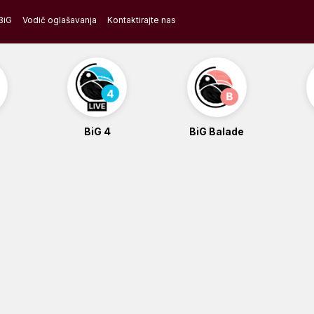
BiG
Vodič oglašavanja
Kontaktirajte nas
BiG 4
BiG Balade