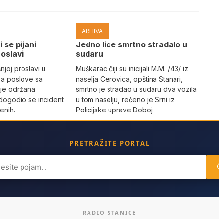
ARHIVA
i se pijani
Јedno lice smrtno stradalo u
roslavi
sudaru
joj proslavi u
Muškarac čiji su inicijali M.M. /43/ iz
za poslove sa
naselja Cerovica, opština Stanari,
 je održana
smrtno je stradao u sudaru dva vozila
dogodio se incident
u tom naselju, rečeno je Srni iz
enih.
Policijske uprave Doboj.
PRETRAŽITE PORTAL
ch
RADIO STANICE