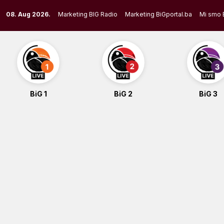
Skip
08. Aug 2026.
Marketing BIG Radio
Marketing BiGportal.ba
Mi smo 
to
content
BiG 1
BiG 2
BiG 3