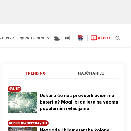
BIG BIZZ
PROGRAM
UŽIVO
TRENDING
NAJČITANIJE
SVIJET
Uskoro će nas prevoziti avioni na
baterije? Mogli bi da lete na veoma
popularnim relacijama
REPUBLIKA SRPSKA / BIH
Nezgode i kilometarske kolone: