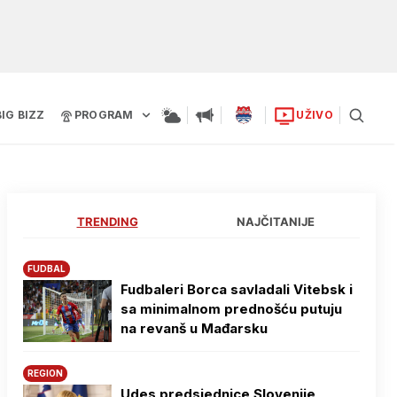
BIG BIZZ
PROGRAM
UŽIVO
TRENDING
NAJČITANIJE
FUDBAL
Fudbaleri Borca savladali Vitebsk i
sa minimalnom prednošću putuju
na revanš u Mađarsku
REGION
Udes predsjednice Slovenije