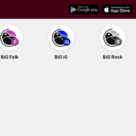
BiG Folk
BiG iG
BiG Rock