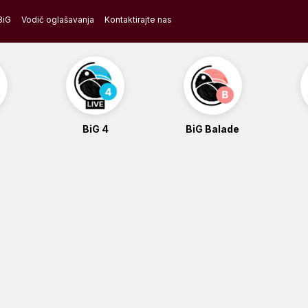
BiG
Vodič oglašavanja
Kontaktirajte nas
BiG 4
BiG Balade