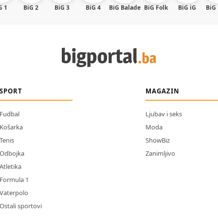
G 1
BiG 2
BiG 3
BiG 4
BiG Balade
BiG Folk
BiG iG
BiG
SPORT
MAGAZIN
Fudbal
Ljubav i seks
Košarka
Moda
Tenis
ShowBiz
Odbojka
Zanimljivo
Atletika
Formula 1
Vaterpolo
Ostali sportovi