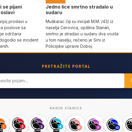
i se pijani
Јedno lice smrtno stradalo u
roslavi
sudaru
joj proslavi u
Muškarac čiji su inicijali M.M. /43/ iz
za poslove sa
naselja Cerovica, opština Stanari,
 je održana
smrtno je stradao u sudaru dva vozila
dogodio se incident
u tom naselju, rečeno je Srni iz
enih.
Policijske uprave Doboj.
PRETRAŽITE PORTAL
ch
RADIO STANICE