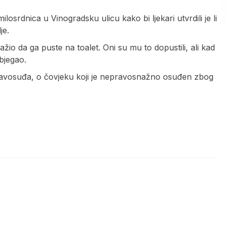
osrdnica u Vinogradsku ulicu kako bi ljekari utvrdili je li
je.
žio da ga puste na toalet. Oni su mu to dopustili, ali kad
bjegao.
pravosuđa, o čovjeku koji je nepravosnažno osuđen zbog