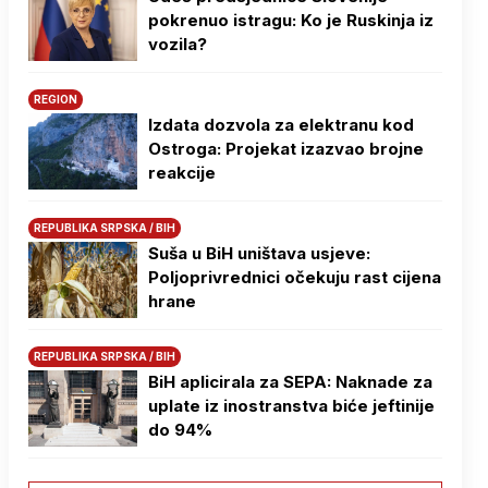
pokrenuo istragu: Ko je Ruskinja iz
vozila?
REGION
Izdata dozvola za elektranu kod
Ostroga: Projekat izazvao brojne
reakcije
REPUBLIKA SRPSKA / BIH
Suša u BiH uništava usjeve:
Poljoprivrednici očekuju rast cijena
hrane
REPUBLIKA SRPSKA / BIH
BiH aplicirala za SEPA: Naknade za
uplate iz inostranstva biće jeftinije
do 94%