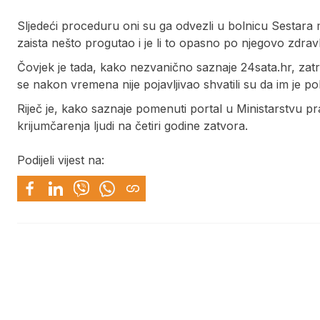
Sljedeći proceduru oni su ga odvezli u bolnicu Sestara mil
zaista nešto progutao i je li to opasno po njegovo zdravl
Čovjek je tada, kako nezvanično saznaje 24sata.hr, zatra
se nakon vremena nije pojavljivao shvatili su da im je po
Riječ je, kako saznaje pomenuti portal u Ministarstvu 
krijumčarenja ljudi na četiri godine zatvora.
Podijeli vijest na: