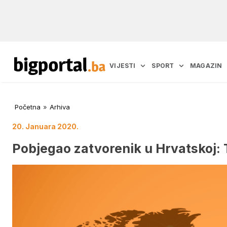
VIJESTI
SPORT
MAGAZIN
Početna
»
Arhiva
20. Januara 2020.
Pobjegao zatvorenik u Hrvatskoj: Tr