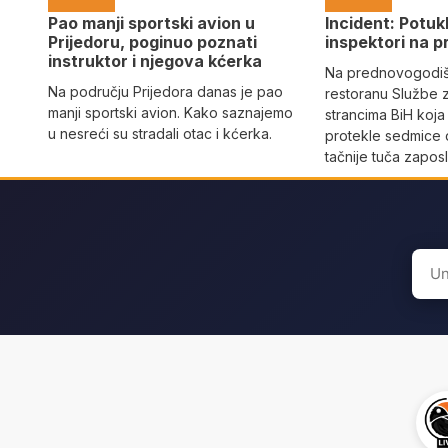
Pao manji sportski avion u
Incident: Potukl
Prijedoru, poginuo poznati
inspektori na p
instruktor i njegova kćerka
Na prednovogodišn
Na području Prijedora danas je pao
restoranu Službe 
manji sportski avion. Kako saznajemo
strancima BiH koja
u nesreći su stradali otac i kćerka.
protekle sedmice 
tačnije tuča zaposl
Sear
for: