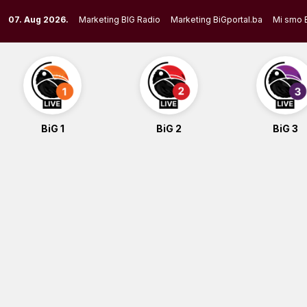
Skip
07. Aug 2026.
Marketing BIG Radio
Marketing BiGportal.ba
Mi smo 
to
content
BiG 1
BiG 2
BiG 3