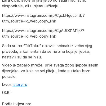
Lara Čolić svoje prijateljstvo do sada nisu javno
eksponirale, ali u njemu uživaju.
https://www.instagram.com/p/CgckHgqL5_B/?
utm_source=ig_web_copy_link
https://www.instagram.com/p/CgAJO31M1jk/?
utm_source=ig_web_copy_link
Sada su na “TikToku” objavile snimak iz večernjeg
provoda, a komentari da se ne zna koja je ljepša,
nastavili su da se nižu.
Video je zapalio mreže, prije svega zbog ljepote lijepih
djevojaka, za koje se svi pitaju, kada su tako brzo
porasle.
Izvor:
story.rs
(S.B.)
Podijeli vijest na: