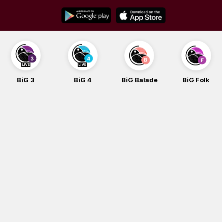
Skip
to
content
BiG 3
BiG 4
BiG Balade
BiG Folk