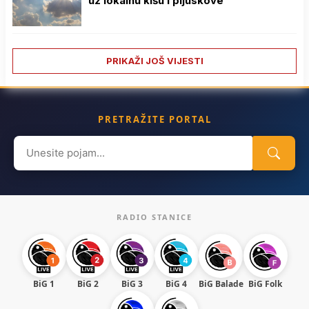
uz lokalnu kišu i pljuskove
PRIKAŽI JOŠ VIJESTI
PRETRAŽITE PORTAL
Search
for:
RADIO STANICE
BiG 1
BiG 2
BiG 3
BiG 4
BiG Balade
BiG Folk