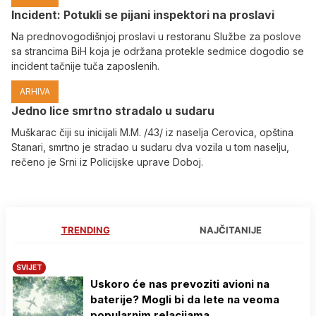
Incident: Potukli se pijani inspektori na proslavi
Na prednovogodišnjoj proslavi u restoranu Službe za poslove
sa strancima BiH koja je održana protekle sedmice dogodio se
incident tačnije tuča zaposlenih.
ARHIVA
Јedno lice smrtno stradalo u sudaru
Muškarac čiji su inicijali M.M. /43/ iz naselja Cerovica, opština
Stanari, smrtno je stradao u sudaru dva vozila u tom naselju,
rečeno je Srni iz Policijske uprave Doboj.
TRENDING
NAJČITANIJE
SVIJET
Uskoro će nas prevoziti avioni na
baterije? Mogli bi da lete na veoma
popularnim relacijama