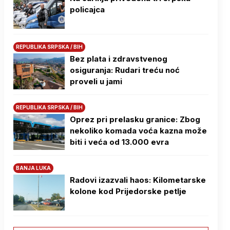
policajca
REPUBLIKA SRPSKA / BIH
Bez plata i zdravstvenog
osiguranja: Rudari treću noć
proveli u jami
REPUBLIKA SRPSKA / BIH
Oprez pri prelasku granice: Zbog
nekoliko komada voća kazna može
biti i veća od 13.000 evra
BANJA LUKA
Radovi izazvali haos: Kilometarske
kolone kod Prijedorske petlje