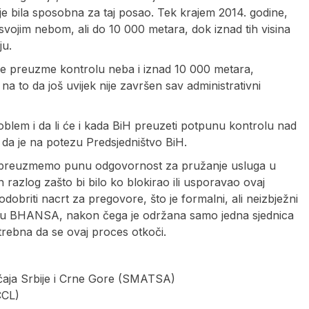
nije bila sposobna za taj posao. Tek krajem 2014. godine,
vojim nebom, ali do 10 000 metara, dok iznad tih visina
ju.
e preuzme kontrolu neba i iznad 10 000 metara,
na to da još uvijek nije završen sav administrativni
blem i da li će i kada BiH preuzeti potpunu kontrolu nad
da je na potezu Predsjedništvo BiH.
ine preuzmemo punu odgovornost za pružanje usluga u
an razlog zašto bi bilo ko blokirao ili usporavao ovaj
obriti nacrt za pregovore, što je formalni, ali neizbježni
no u BHANSA, nakon čega je održana samo jedna sjednica
trebna da se ovaj proces otkoči.
ćaja Srbije i Crne Gore (SMATSA)
CCL)