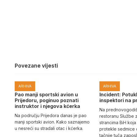
Povezane vijesti
ARHIVA
ARHIVA
Pao manji sportski avion u
Incident: Potukl
Prijedoru, poginuo poznati
inspektori na p
instruktor i njegova kćerka
Na prednovogodišn
Na području Prijedora danas je pao
restoranu Službe 
manji sportski avion. Kako saznajemo
strancima BiH koja
u nesreći su stradali otac i kćerka.
protekle sedmice 
tačnije tuča zaposl