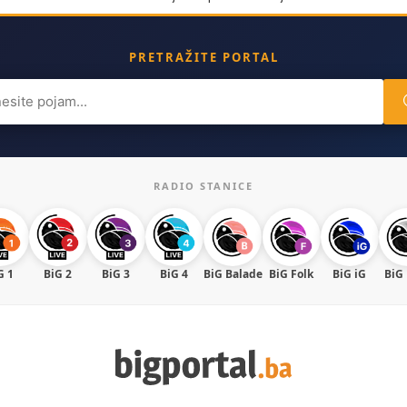
PRETRAŽITE PORTAL
ch
RADIO STANICE
G 1
BiG 2
BiG 3
BiG 4
BiG Balade
BiG Folk
BiG iG
BiG