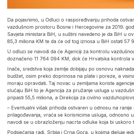
Da pojasnimo, u Odluci o raspoređivanju prihoda ostva
vazdušnom prostoru Bosne i Hercegovine za 2019. godin
Savjeta ministara BiH, u suštini navedeno je da BiH u 
85,3 miliona KM te da će od tog iznosa u BiH ostati 57
U odluci se navodi da će Agenciji za kontrolu vazdušno
doznačeno 11 764 094 KM, dok će Hrvatska kontrola v
Inače, sredstva koja zemlje dobijaju po osnovu naknada z
budžet, osim preko doprinosa na plate i poreze, a visin
moraju opravdati. Taj novac u zemljama koriste agencij
slučaju BiH to je Agencija za pružanje usluga u vazduš
pripasti 55,5 miliona, a Direkcija za civilno vazduhoplo
– Eventualni višak prihoda ostvaren u odnosu na ranij
prilagođavanja, vraća se korisnicima usluga, odnosno u
navodi se u obrazloženju nacrta odluke koja bi uskoro t
Podsjećanja radi, Srbija i Crna Gora, u kojima djeluje j