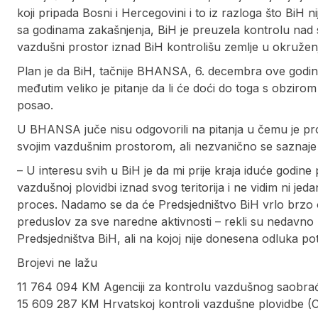
koji pripada Bosni i Hercegovini i to iz razloga što BiH 
sa godinama zakašnjenja, BiH je preuzela kontrolu nad s
vazdušni prostor iznad BiH kontrolišu zemlje u okružen
Plan je da BiH, tačnije BHANSA, 6. decembra ove godin
međutim veliko je pitanje da li će doći do toga s obzirom 
posao.
U BHANSA juče nisu odgovorili na pitanja u čemu je pro
svojim vazdušnim prostorom, ali nezvanično se saznaje 
– U interesu svih u BiH je da mi prije kraja iduće god
vazdušnoj plovidbi iznad svog teritorija i ne vidim ni jed
proces. Nadamo se da će Predsjedništvo BiH vrlo brzo od
preduslov za sve naredne aktivnosti – rekli su nedav
Predsjedništva BiH, ali na kojoj nije donesena odluka po
Brojevi ne lažu
11 764 094 KM Agenciji za kontrolu vazdušnog saobra
15 609 287 KM Hrvatskoj kontroli vazdušne plovidbe (