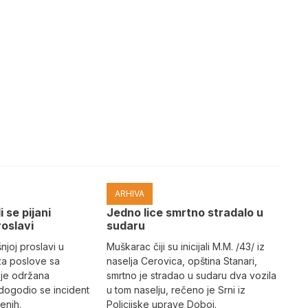
ARHIVA
i se pijani
Јedno lice smrtno stradalo u
roslavi
sudaru
joj proslavi u
Muškarac čiji su inicijali M.M. /43/ iz
za poslove sa
naselja Cerovica, opština Stanari,
 je održana
smrtno je stradao u sudaru dva vozila
dogodio se incident
u tom naselju, rečeno je Srni iz
enih.
Policijske uprave Doboj.