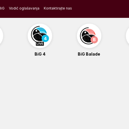
BiG
Vodič oglašavanja
Kontaktirajte nas
BiG 4
BiG Balade