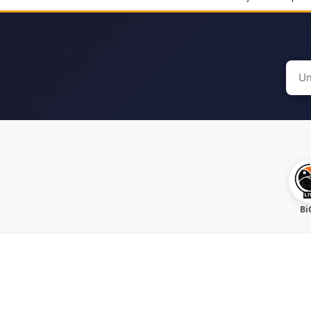
Sear
for:
Bi