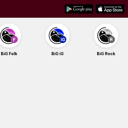
BiG Folk
BiG iG
BiG Rock