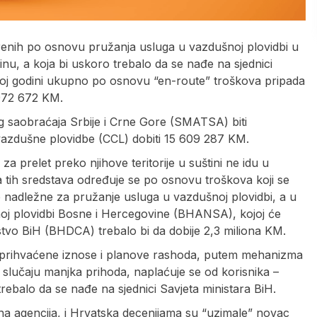
renih po osnovu pružanja usluga u vazdušnoj plovidbi u
u, a koja bi uskoro trebalo da se nađe na sjednici
ovoj godini ukupno po osnovu “en-route” troškova pripada
 972 672 KM.
g saobraćaja Srbije i Crne Gore (SMATSA) biti
azdušne plovidbe (CCL) dobiti 15 609 287 KM.
a prelet preko njihove teritorije u suštini ne idu u
a tih sredstava određuje se po osnovu troškova koji se
e nadležne za pružanje usluga u vazdušnoj plovidbi, a u
noj plovidbi Bosne i Hercegovine (BHANSA), kojoj će
vstvo BiH (BHDCA) trebalo bi da dobije 2,3 miliona KM.
e prihvaćene iznose i planove rashoda, putem mehanizma
 slučaju manjka prihoda, naplaćuje se od korisnika –
rebalo da se nađe na sjednici Savjeta ministara BiH.
edna agencija, i Hrvatska decenijama su “uzimale” novac