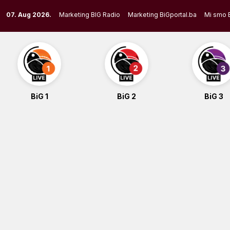
Skip
07. Aug 2026.
Marketing BIG Radio
Marketing BiGportal.ba
Mi smo 
to
content
BiG 1
BiG 2
BiG 3