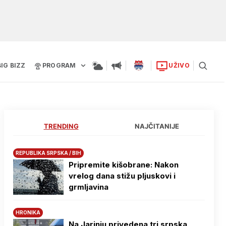
BIG BIZZ
PROGRAM
UŽIVO
TRENDING
NAJČITANIJE
REPUBLIKA SRPSKA / BIH
Pripremite kišobrane: Nakon
vrelog dana stižu pljuskovi i
grmljavina
HRONIKA
Na Јarinju privedena tri srpska