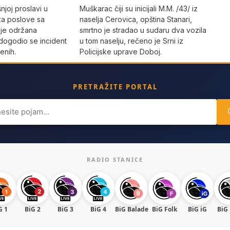
joj proslavi u
Muškarac čiji su inicijali M.M. /43/ iz
za poslove sa
naselja Cerovica, opština Stanari,
 je održana
smrtno je stradao u sudaru dva vozila
dogodio se incident
u tom naselju, rečeno je Srni iz
enih.
Policijske uprave Doboj.
PRETRAŽITE PORTAL
ch
RADIO STANICE
G 1
BiG 2
BiG 3
BiG 4
BiG Balade
BiG Folk
BiG iG
BiG