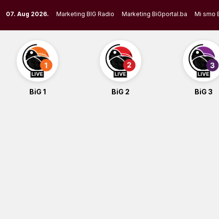
Skip
07. Aug 2026.
Marketing BIG Radio
Marketing BiGportal.ba
Mi smo 
to
content
BiG 1
BiG 2
BiG 3