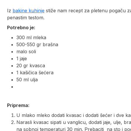
Iz
bakine kuhinje
stiže nam recept za pletenu pogaču za
penastim testom.
Potrebno je:
300 ml mleka
500-550 gr brašna
malo soli
1 jaje
20 gr kvasca
1 kašičica šećera
50 ml ulja
Priprema:
U mlako mleko dodati kvasac i dodati šećer i dve kaš
Narasli kvasac sipati u vanglicu, dodati jaje, ulje, b
na sobnoj temperaturi 30 min. Prebaciti na sto i pod