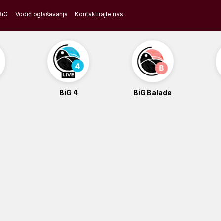
BiG
Vodič oglašavanja
Kontaktirajte nas
BiG 4
BiG Balade