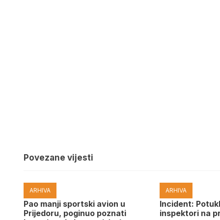
Povezane vijesti
ARHIVA
ARHIVA
Pao manji sportski avion u
Incident: Potukl
Prijedoru, poginuo poznati
inspektori na p