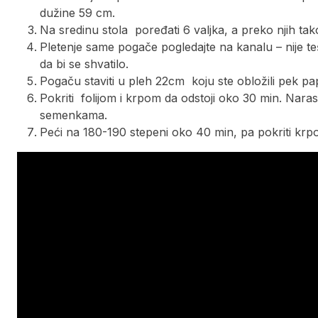
dužine 59 cm.
Na sredinu stola poređati 6 valjka, a preko njih tako
Pletenje same pogače pogledajte na kanalu – nije teš
da bi se shvatilo.
Pogaču staviti u pleh 22cm koju ste obložili pek pa
Pokriti folijom i krpom da odstoji oko 30 min. Nar
semenkama.
Peći na 180-190 stepeni oko 40 min, pa pokriti kr