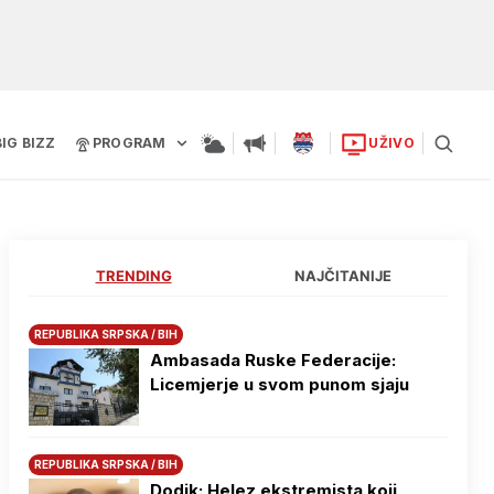
BIG BIZZ
PROGRAM
UŽIVO
TRENDING
NAJČITANIJE
REPUBLIKA SRPSKA / BIH
Ambasada Ruske Federacije:
Licemjerje u svom punom sjaju
REPUBLIKA SRPSKA / BIH
Dodik: Helez ekstremista koji