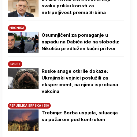
svaku priliku koristi za
netrpeljivost prema Srbima
HRONIKA
Osumnjičeni za pomaganje u
napadu na Dabića ide na slobodu:
Nikoliću predložen kućni pritvor
SVIJET
Ruske snage otkrile dokaze:
Ukrajinski vojnici poslužili za
eksperiment, na njima isprobana
vakcina
REPUBLIKA SRPSKA / BIH
Trebinje: Borba uspjela, situacija
sa požarom pod kontrolom