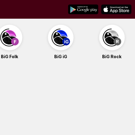
BiG Folk
BiG iG
BiG Rock