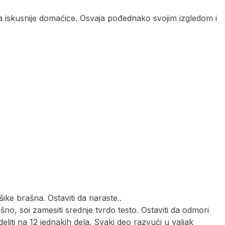
 iskusnije domaćice. Osvaja pođednako svojim izgledom i
ike brašna. Ostaviti da naraste..
rašno, soi zamesiti srednje tvrdo testo. Ostaviti da odmori
eliti na 12 jednakih dela. Svaki deo razvući u valjak