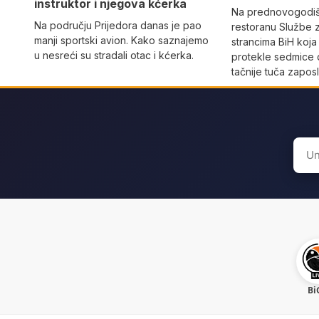
instruktor i njegova kćerka
Na prednovogodišn
Na području Prijedora danas je pao
restoranu Službe 
manji sportski avion. Kako saznajemo
strancima BiH koja
u nesreći su stradali otac i kćerka.
protekle sedmice 
tačnije tuča zaposl
Sear
for:
Bi