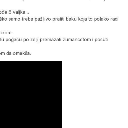
đe 6 valjka ..
ko samo treba pažljivo pratiti baku koja to polako radi
pirom.
aslu pogaču po želji premazati žumancetom i posuti
pom da omekša.