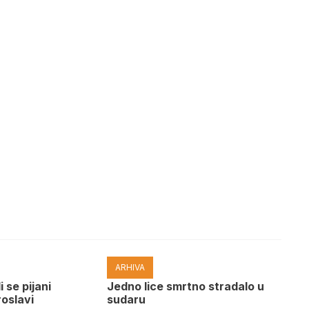
ARHIVA
i se pijani
Јedno lice smrtno stradalo u
roslavi
sudaru