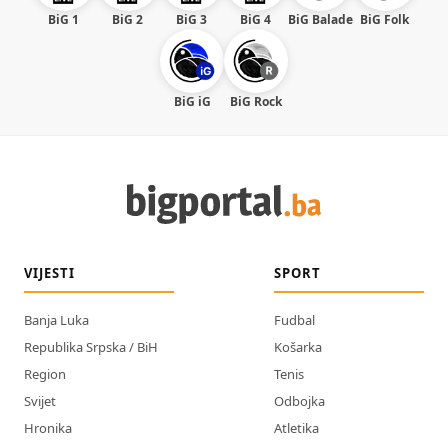
BiG 1
BiG 2
BiG 3
BiG 4
BiG Balade
BiG Folk
BiG iG
BiG Rock
VIJESTI
SPORT
Banja Luka
Fudbal
Republika Srpska / BiH
Košarka
Region
Tenis
Svijet
Odbojka
Hronika
Atletika