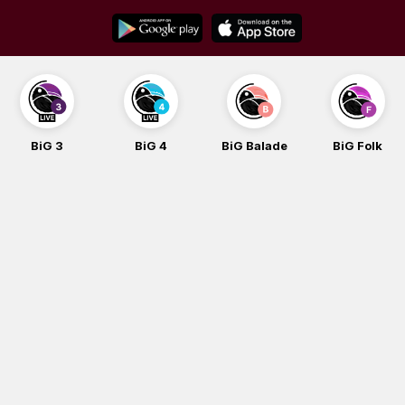
Skip
to
content
BiG 3
BiG 4
BiG Balade
BiG Folk