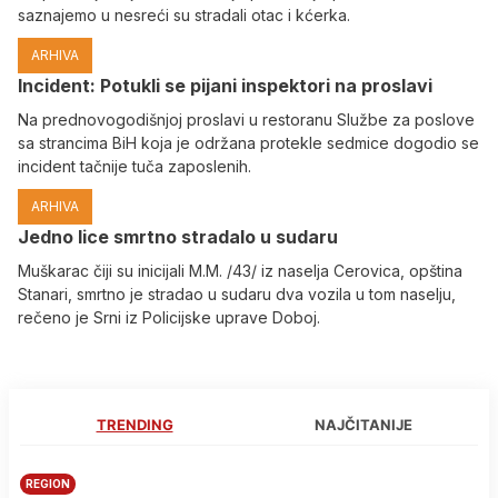
saznajemo u nesreći su stradali otac i kćerka.
ARHIVA
Incident: Potukli se pijani inspektori na proslavi
Na prednovogodišnjoj proslavi u restoranu Službe za poslove
sa strancima BiH koja je održana protekle sedmice dogodio se
incident tačnije tuča zaposlenih.
ARHIVA
Јedno lice smrtno stradalo u sudaru
Muškarac čiji su inicijali M.M. /43/ iz naselja Cerovica, opština
Stanari, smrtno je stradao u sudaru dva vozila u tom naselju,
rečeno je Srni iz Policijske uprave Doboj.
TRENDING
NAJČITANIJE
REGION