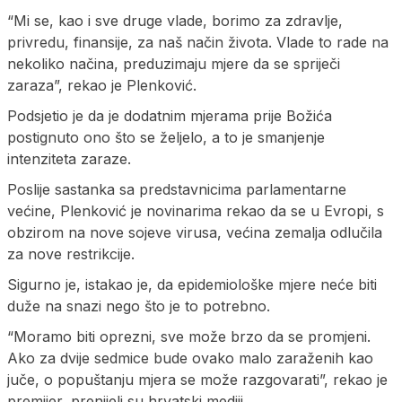
“Mi se, kao i sve druge vlade, borimo za zdravlje,
privredu, finansije, za naš način života. Vlade to rade na
nekoliko načina, preduzimaju mjere da se spriječi
zaraza”, rekao je Plenković.
Podsjetio je da je dodatnim mjerama prije Božića
postignuto ono što se željelo, a to je smanjenje
intenziteta zaraze.
Poslije sastanka sa predstavnicima parlamentarne
većine, Plenković je novinarima rekao da se u Evropi, s
obzirom na nove sojeve virusa, većina zemalja odlučila
za nove restrikcije.
Sigurno je, istakao je, da epidemiološke mjere neće biti
duže na snazi nego što je to potrebno.
“Moramo biti oprezni, sve može brzo da se promjeni.
Ako za dvije sedmice bude ovako malo zaraženih kao
juče, o popuštanju mjera se može razgovarati”, rekao je
premijer, prenijeli su hrvatski mediji.