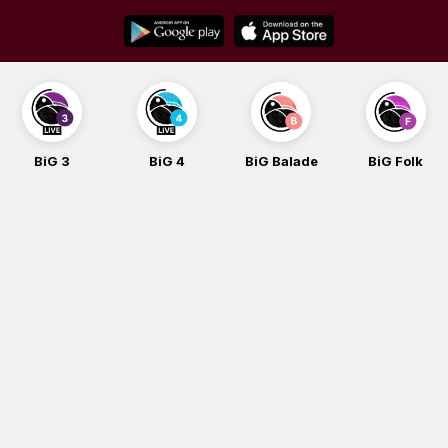
Skip
to
content
BiG 4
BiG Balade
BiG Folk
BiG iG