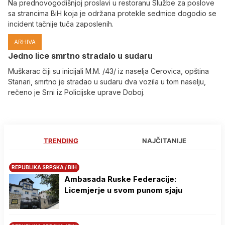
Na prednovogodišnjoj proslavi u restoranu Službe za poslove
sa strancima BiH koja je održana protekle sedmice dogodio se
incident tačnije tuča zaposlenih.
ARHIVA
Јedno lice smrtno stradalo u sudaru
Muškarac čiji su inicijali M.M. /43/ iz naselja Cerovica, opština
Stanari, smrtno je stradao u sudaru dva vozila u tom naselju,
rečeno je Srni iz Policijske uprave Doboj.
TRENDING
NAJČITANIJE
REPUBLIKA SRPSKA / BIH
Ambasada Ruske Federacije:
Licemjerje u svom punom sjaju