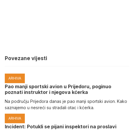
Povezane vijesti
ARHIVA
Pao manji sportski avion u Prijedoru, poginuo
poznati instruktor i njegova kćerka
Na području Prijedora danas je pao manji sportski avion. Kako
saznajemo u nesreći su stradali otac i kćerka.
ARHIVA
Incident: Potukli se pijani inspektori na proslavi