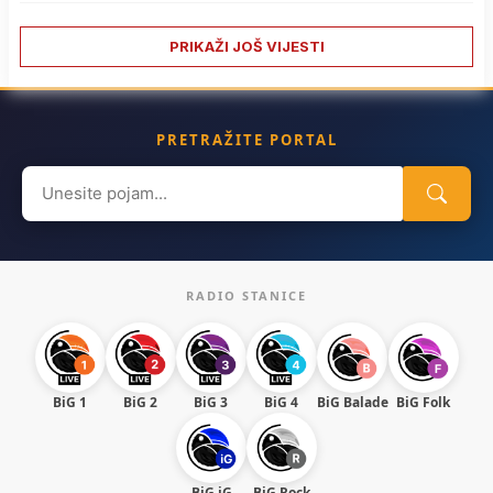
PRIKAŽI JOŠ VIJESTI
PRETRAŽITE PORTAL
Search
for:
RADIO STANICE
BiG 1
BiG 2
BiG 3
BiG 4
BiG Balade
BiG Folk
BiG iG
BiG Rock