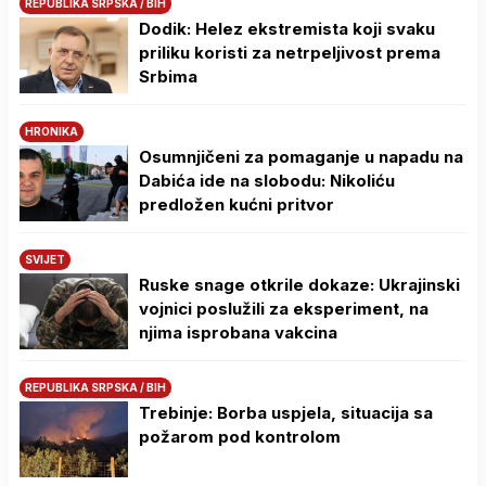
REPUBLIKA SRPSKA / BIH
Dodik: Helez ekstremista koji svaku
priliku koristi za netrpeljivost prema
Srbima
HRONIKA
Osumnjičeni za pomaganje u napadu na
Dabića ide na slobodu: Nikoliću
predložen kućni pritvor
SVIJET
Ruske snage otkrile dokaze: Ukrajinski
vojnici poslužili za eksperiment, na
njima isprobana vakcina
REPUBLIKA SRPSKA / BIH
Trebinje: Borba uspjela, situacija sa
požarom pod kontrolom