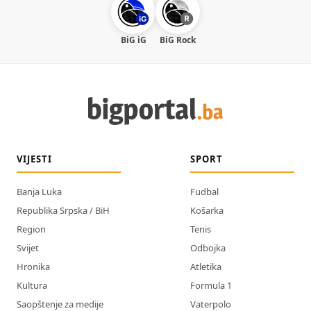
BiG iG
BiG Rock
VIJESTI
SPORT
Banja Luka
Fudbal
Republika Srpska / BiH
Košarka
Region
Tenis
Svijet
Odbojka
Hronika
Atletika
Kultura
Formula 1
Saopštenje za medije
Vaterpolo