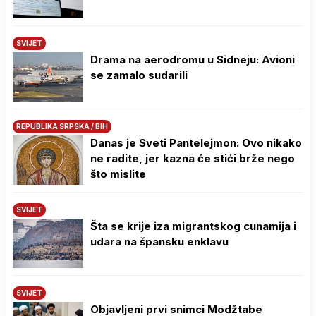
SVIJET
Drama na aerodromu u Sidneju: Avioni
se zamalo sudarili
REPUBLIKA SRPSKA / BIH
Danas je Sveti Pantelejmon: Ovo nikako
ne radite, jer kazna će stići brže nego
što mislite
SVIJET
Šta se krije iza migrantskog cunamija i
udara na špansku enklavu
SVIJET
Objavljeni prvi snimci Modžtabe