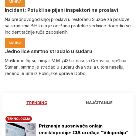
ARHIVA
Incident: Potukli se pijani inspektori na proslavi
Na prednovogodišnjoj proslavi u restoranu Službe za poslove
sa strancima BiH koja je održana protekle sedmice dogodio se
incident tačnije tuča zaposlenih.
ARHIVA
Јedno lice smrtno stradalo u sudaru
Muškarac čiji su inicijali M.M. /43/ iz naselja Cerovica, opština
Stanari, smrtno je stradao u sudaru dva vozila u tom naselju,
rečeno je Srni iz Policijske uprave Doboj.
TRENDING
NAJČITANIJE
TEHNOLOGIJA
Priznanje suosnivača onlajn
enciklopedije: CIA uređuje “Vikipediju”