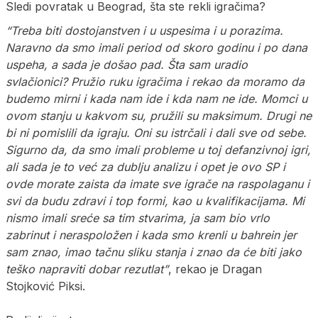
Sledi povratak u Beograd, šta ste rekli igračima?
“Treba biti dostojanstven i u uspesima i u porazima.
Naravno da smo imali period od skoro godinu i po dana
uspeha, a sada je došao pad. Šta sam uradio
svlačionici? Pružio ruku igračima i rekao da moramo da
budemo mirni i kada nam ide i kda nam ne ide. Momci u
ovom stanju u kakvom su, pružili su maksimum. Drugi ne
bi ni pomislili da igraju. Oni su istrčali i dali sve od sebe.
Sigurno da, da smo imali probleme u toj defanzivnoj igri,
ali sada je to već za dublju analizu i opet je ovo SP i
ovde morate zaista da imate sve igrače na raspolaganu i
svi da budu zdravi i top formi, kao u kvalifikacijama. Mi
nismo imali sreće sa tim stvarima, ja sam bio vrlo
zabrinut i neraspoložen i kada smo krenli u bahrein jer
sam znao, imao tačnu sliku stanja i znao da će biti jako
teško napraviti dobar rezutlat”
, rekao je Dragan
Stojković Piksi.