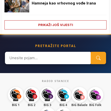
Hamneja kao vrhovnog vođe Irana
PRIKAŽI JOŠ VIJESTI
PRETRAŽITE PORTAL
Search
for:
RADIO STANICE
BiG 1
BiG 2
BiG 3
BiG 4
BiG Balade
BiG Folk