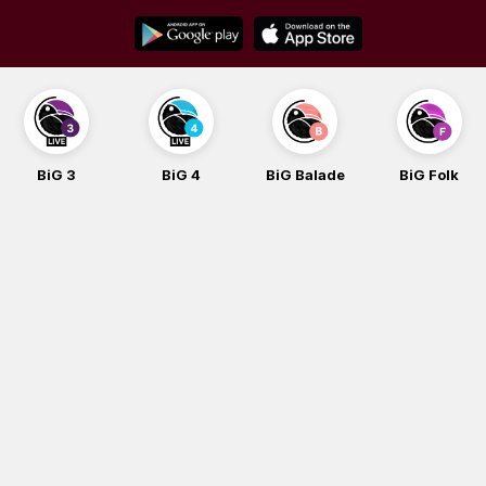
Skip
to
content
BiG 3
BiG 4
BiG Balade
BiG Folk