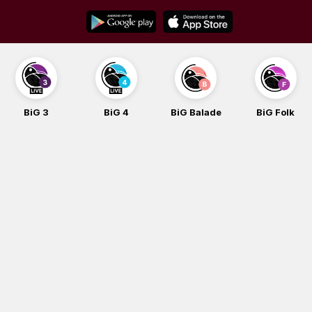
Skip
to
content
BiG 3
BiG 4
BiG Balade
BiG Folk