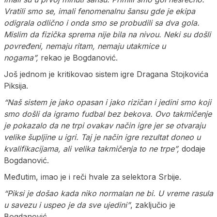
Vratili smo se, imali fenomenalnu šansu gde je ekipa
odigrala odlično i onda smo se probudili sa dva gola.
Mislim da fizička sprema nije bila na nivou. Neki su došli
povređeni, nemaju ritam, nemaju utakmice u
nogama”,
rekao je Bogdanović.
Još jednom je kritikovao sistem igre Dragana Stojkovića
Piksija.
“Naš sistem je jako opasan i jako rizičan i jedini smo koji
smo došli da igramo fudbal bez bekova. Ovo takmičenje
je pokazalo da ne trpi ovakav način igre jer se otvaraju
velike šupljine u igri. Taj je način igre rezultat doneo u
kvalifikacijama, ali velika takmičenja to ne trpe”,
dodaje
Bogdanović.
Međutim, imao je i reči hvale za selektora Srbije.
“Piksi je došao kada niko normalan ne bi. U vreme rasula
u savezu i uspeo je da sve ujedini”
, zaključio je
Bogdanović.