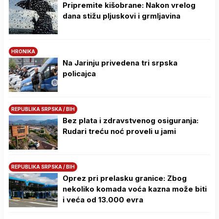
Pripremite kišobrane: Nakon vrelog
dana stižu pljuskovi i grmljavina
HRONIKA
Na Јarinju privedena tri srpska
policajca
REPUBLIKA SRPSKA / BIH
Bez plata i zdravstvenog osiguranja:
Rudari treću noć proveli u jami
REPUBLIKA SRPSKA / BIH
Oprez pri prelasku granice: Zbog
nekoliko komada voća kazna može biti
i veća od 13.000 evra