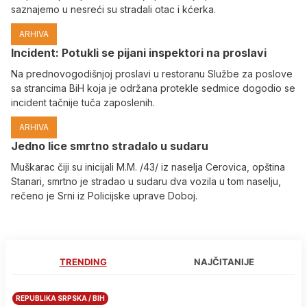
saznajemo u nesreći su stradali otac i kćerka.
ARHIVA
Incident: Potukli se pijani inspektori na proslavi
Na prednovogodišnjoj proslavi u restoranu Službe za poslove
sa strancima BiH koja je održana protekle sedmice dogodio se
incident tačnije tuča zaposlenih.
ARHIVA
Јedno lice smrtno stradalo u sudaru
Muškarac čiji su inicijali M.M. /43/ iz naselja Cerovica, opština
Stanari, smrtno je stradao u sudaru dva vozila u tom naselju,
rečeno je Srni iz Policijske uprave Doboj.
TRENDING
NAJČITANIJE
REPUBLIKA SRPSKA / BIH