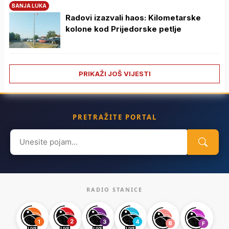
BANJA LUKA
Radovi izazvali haos: Kilometarske
kolone kod Prijedorske petlje
PRIKAŽI JOŠ VIJESTI
PRETRAŽITE PORTAL
Search
for:
RADIO STANICE