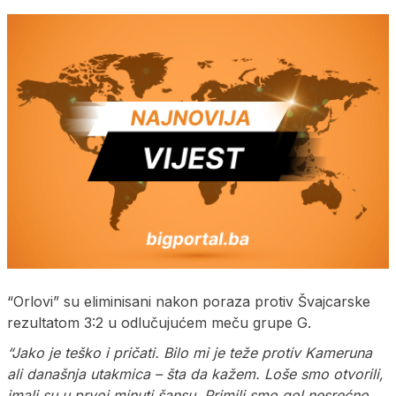
“Orlovi” su eliminisani nakon poraza protiv Švajcarske
rezultatom 3:2 u odlučujućem meču grupe G.
“Jako je teško i pričati. Bilo mi je teže protiv Kameruna
ali današnja utakmica – šta da kažem. Loše smo otvorili,
imali su u prvoj minuti šansu. Primili smo gol nesrećno.