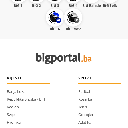
BiG 1
BiG 2
BiG 3
BiG 4
BiG Balade
BiG Folk
BiG iG
BiG Rock
VIJESTI
SPORT
Banja Luka
Fudbal
Republika Srpska / BiH
Košarka
Region
Tenis
Svijet
Odbojka
Hronika
Atletika