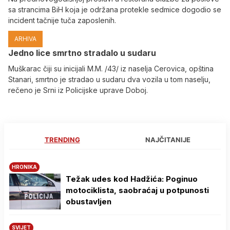
sa strancima BiH koja je održana protekle sedmice dogodio se
incident tačnije tuča zaposlenih.
ARHIVA
Јedno lice smrtno stradalo u sudaru
Muškarac čiji su inicijali M.M. /43/ iz naselja Cerovica, opština
Stanari, smrtno je stradao u sudaru dva vozila u tom naselju,
rečeno je Srni iz Policijske uprave Doboj.
TRENDING
NAJČITANIJE
HRONIKA
Težak udes kod Hadžića: Poginuo
motociklista, saobraćaj u potpunosti
obustavljen
SVIJET