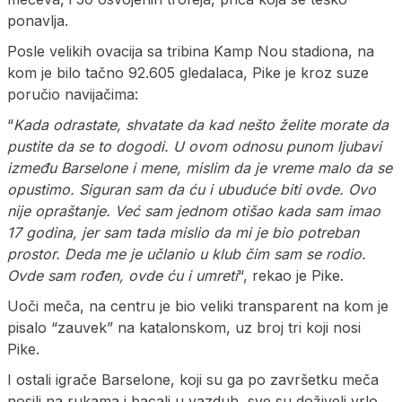
ponavlja.
Posle velikih ovacija sa tribina Kamp Nou stadiona, na
kom je bilo tačno 92.605 gledalaca, Pike je kroz suze
poručio navijačima:
“
Kada odrastate, shvatate da kad nešto želite morate da
pustite da se to dogodi. U ovom odnosu punom ljubavi
između Barselone i mene, mislim da je vreme malo da se
opustimo. Siguran sam da ću i ubuduće biti ovde. Ovo
nije opraštanje. Već sam jednom otišao kada sam imao
17 godina, jer sam tada mislio da mi je bio potreban
prostor. Deda me je učlanio u klub čim sam se rodio.
Ovde sam rođen, ovde ću i umreti
“, rekao je Pike.
Uoči meča, na centru je bio veliki transparent na kom je
pisalo “zauvek” na katalonskom, uz broj tri koji nosi
Pike.
I ostali igrače Barselone, koji su ga po završetku meča
nosili na rukama i bacali u vazduh, sve su doživeli vrlo