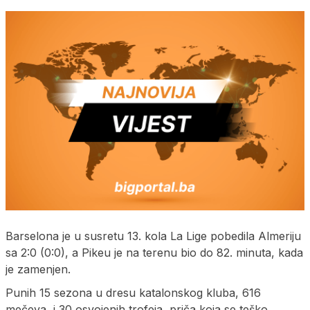
Barselona je u susretu 13. kola La Lige pobedila Almeriju
sa 2:0 (0:0), a Pikeu je na terenu bio do 82. minuta, kada
je zamenjen.
Punih 15 sezona u dresu katalonskog kluba, 616
mečeva, i 30 osvojenih trofeja, priča koja se teško