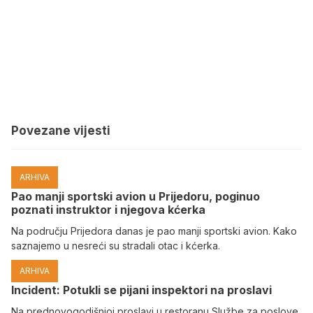
Povezane vijesti
ARHIVA
Pao manji sportski avion u Prijedoru, poginuo
poznati instruktor i njegova kćerka
Na području Prijedora danas je pao manji sportski avion. Kako
saznajemo u nesreći su stradali otac i kćerka.
ARHIVA
Incident: Potukli se pijani inspektori na proslavi
Na prednovogodišnjoj proslavi u restoranu Službe za poslove