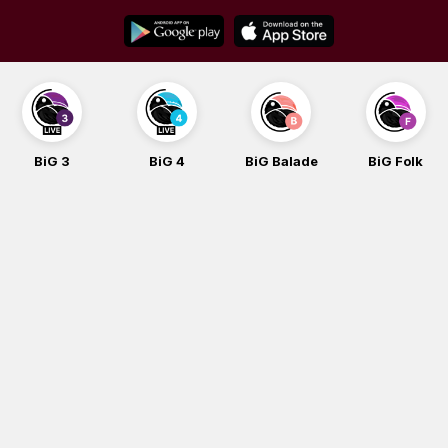
Skip
to
content
BiG 3
BiG 4
BiG Balade
BiG Folk