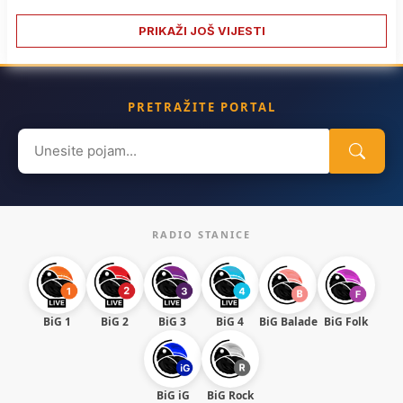
PRIKAŽI JOŠ VIJESTI
PRETRAŽITE PORTAL
Search
for:
RADIO STANICE
BiG 1
BiG 2
BiG 3
BiG 4
BiG Balade
BiG Folk
BiG iG
BiG Rock