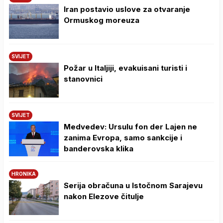
Iran postavio uslove za otvaranje
Ormuskog moreuza
SVIJET
Požar u Italjiji, evakuisani turisti i
stanovnici
SVIJET
Medvedev: Ursulu fon der Lajen ne
zanima Evropa, samo sankcije i
banderovska klika
HRONIKA
Serija obračuna u Istočnom Sarajevu
nakon Elezove čitulje