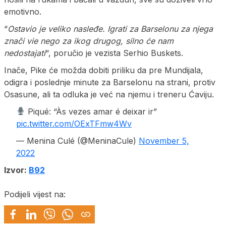
emotivno.
“
Ostavio je veliko nasleđe. Igrati za Barselonu za njega
znači vie nego za ikog drugog, silno će nam
nedostajati
“, poručio je vezista Serhio Buskets.
Inače, Pike će možda dobiti priliku da pre Mundijala,
odigra i poslednje minute za Barselonu na strani, protiv
Osasune, ali ta odluka je već na njemu i treneru Ćaviju.
Piqué: “Às vezes amar é deixar ir”
pic.twitter.com/OExTFmw4Wv
— Menina Culé (@MeninaCule)
November 5,
2022
Izvor:
B92
Podijeli vijest na: