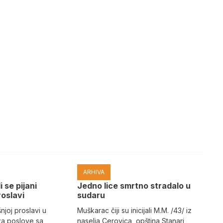
ARHIVA
i se pijani
Јedno lice smrtno stradalo u
roslavi
sudaru
joj proslavi u
Muškarac čiji su inicijali M.M. /43/ iz
za poslove sa
naselja Cerovica, opština Stanari,