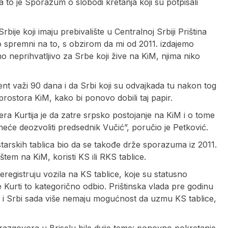
 a to je Sporazum o slobodi kretanja koji su potpisali
bije koji imaju prebivalište u Centralnoj Srbiji Priština
o spremni na to, s obzirom da mi od 2011. izdajemo
 neprihvatljivo za Srbe koji žive na KiM, njima niko
ment važi 90 dana i da Srbi koji su odvajkada tu nakon tog
rostora KiM, kako bi ponovo dobili taj papir.
ra Kurtija je da zatre srpsko postojanje na KiM i o tome
 neće deozvoliti predsednik Vučić”, poručio je Petković.
gistarskih tablica bio da se takođe drže sporazuma iz 2011.
tem na KiM, koristi KS ili RKS tablice.
reregistruju vozila na KS tablice, koje su statusno
e Kurti to kategorično odbio. Prištinska vlada pre godinu
e i Srbi sada više nemaju mogućnost da uzmu KS tablice,