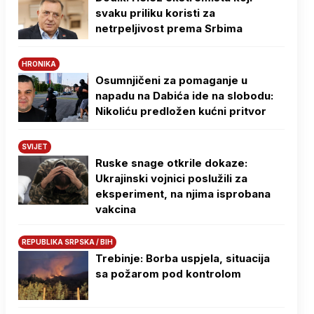
svaku priliku koristi za
netrpeljivost prema Srbima
HRONIKA
Osumnjičeni za pomaganje u
napadu na Dabića ide na slobodu:
Nikoliću predložen kućni pritvor
SVIJET
Ruske snage otkrile dokaze:
Ukrajinski vojnici poslužili za
eksperiment, na njima isprobana
vakcina
REPUBLIKA SRPSKA / BIH
Trebinje: Borba uspjela, situacija
sa požarom pod kontrolom