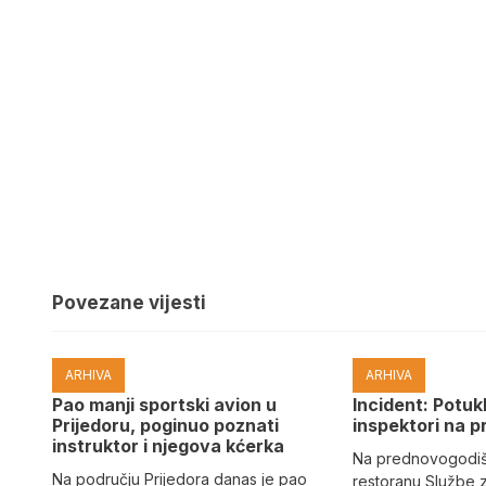
Povezane vijesti
ARHIVA
ARHIVA
Pao manji sportski avion u
Incident: Potukl
Prijedoru, poginuo poznati
inspektori na p
instruktor i njegova kćerka
Na prednovogodišn
Na području Prijedora danas je pao
restoranu Službe 