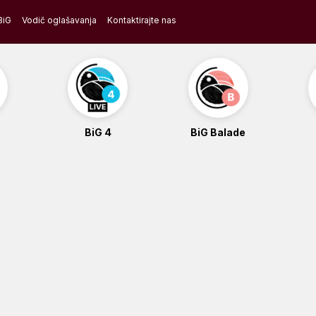
BiG
Vodič oglašavanja
Kontaktirajte nas
BiG 4
BiG Balade