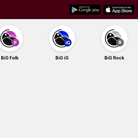
BiG Folk
BiG iG
BiG Rock