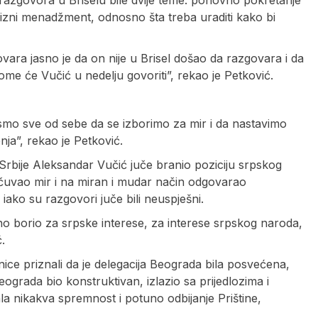
azgovora u Briselu bile dvije teme: ponovno pokretanje
rizni menadžment, odnosno šta treba uraditi kako bi
govara jasno je da on nije u Brisel došao da razgovara i da
ome će Vučić u nedelju govoriti”, rekao je Petković.
smo sve od sebe da se izborimo za mir i da nastavimo
ja”, rekao je Petković.
 Srbije Aleksandar Vučić juče branio poziciju srpskog
čuvao mir i na miran i mudar način odgovarao
iako su razgovori juče bili neuspješni.
o borio za srpske interese, za interese srpskog naroda,
.
ice priznali da je delegacija Beograda bila posvećena,
 Beograda bio konstruktivan, izlazio sa prijedlozima i
la nikakva spremnost i potuno odbijanje Prištine,