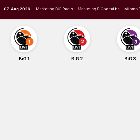
Skip
07. Aug 2026.
Marketing BIG Radio
Marketing BiGportal.ba
Mi smo 
to
content
BiG 1
BiG 2
BiG 3