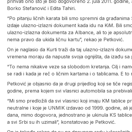
prihvati ono što je bilo dogovoreno 2. jula 2011. godine,
Borko Stefanović i Edita Tahiri.
“Po pitanju ličnih karata bili smo spremni da građanima Sr
izdaje ulazno-izlazni dokument kada idu na KiM. Bili sm
ulazno-izlazna dokumenta za Albance, ali to je apsolutno
nema pravo da ukida ličnu kartu”, rekao je Petković.
On je naglasio da Kurti traži da taj ulazno-izlazni doku
vremena moraju da napuste svoja ognjišta, da izađu sa p
“To nema nikakve veze sa slobodom kretanja. Cilj i name
se radi i kada je reč o ličnim kartama i o tablicama. E to
Petković je objasnio da je drugi prijedlog koji se tiče re
godine, prema kojem svi vlasnici automobila sa prebivališ
“Mi smo predložili da svi vlasnici koji imaju KM tablice p
neutralne i koje je UNMIK izdavao od 1999. godine, ali j
dana, mimo dogovora, jednostrano je ukinula KS tablic
a svi Srbi su ih uzimali”, konstatovao je Petković.