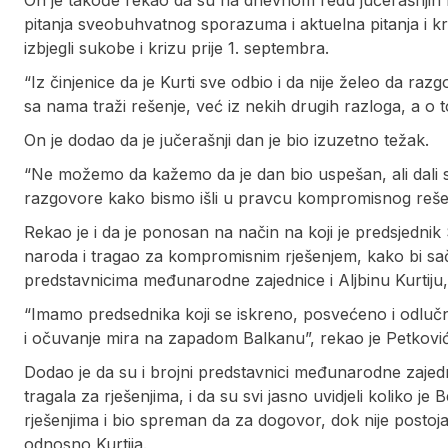
On je takođe rekao da su na dnevnom redu jučerašnjih r
pitanja sveobuhvatnog sporazuma i aktuelna pitanja i k
izbjegli sukobe i krizu prije 1. septembra.
“Iz činjenice da je Kurti sve odbio i da nije želeo da raz
sa nama traži rešenje, već iz nekih drugih razloga, a o t
On je dodao da je jučerašnji dan je bio izuzetno težak.
“Ne možemo da kažemo da je dan bio uspešan, ali dali 
razgovore kako bismo išli u pravcu kompromisnog rešen
Rekao je i da je ponosan na način na koji je predsjednik
naroda i tragao za kompromisnim rješenjem, kako bi sa
predstavnicima međunarodne zajednice i Aljbinu Kurtiju, 
“Imamo predsednika koji se iskreno, posvećeno i odlučn
i očuvanje mira na zapadom Balkanu”, rekao je Petković
Dodao je da su i brojni predstavnici međunarodne zajedn
tragala za rješenjima, i da su svi jasno uvidjeli koliko je
rješenjima i bio spreman da za dogovor, dok nije postoja
odnosno Kurtija.