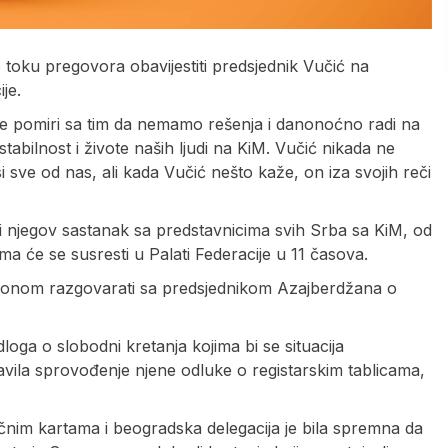
 toku pregovora obavijestiti predsjednik Vučić na
je.
se pomiri sa tim da nemamo rešenja i danonoćno radi na
tabilnost i živote naših ljudi na KiM. Vučić nikada ne
sve od nas, ali kada Vučić nešto kaže, on iza svojih reči
i njegov sastanak sa predstavnicima svih Srba sa KiM, od
ima će se susresti u Palati Federacije u 11 časova.
lefonom razgovarati sa predsjednikom Azajberdžana o
loga o slobodni kretanja kojima bi se situacija
javila sprovođenje njene odluke o registarskim tablicama,
ličnim kartama i beogradska delegacija je bila spremna da