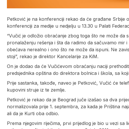
Petković je na konferenciji rekao da će građane Srbije o
konferenciji za medije u nedjelju u 13.30 u Palati Federaci
“Vučić je odložio obraćanje zbog toga što ne može da 
pronalaženju rešenja i šta da radimo da sačuvamo mir i s
obećava nerealno i ono što ne može da ispuni. Ne zavisi 
stoji”, rekao je direktor Kancelarije za KiM.
On je dodao da će Vučićevom obraćanju naciji prethodit
predsjednika opština do direktora bolnica i škola, sa koj
Prije sastanka, takođe, naveo je Petković, Vučić će te
kupovini struje iz te zemlje.
Petković je rekao da je Beograd juče izašao sa dva prijed
normalizovala prije 1. septembra, za kada je Priština na
ali da je Kurti oba odbio.
Prema njegovim riječima, prvi prijedlog je bio u vezi sa 