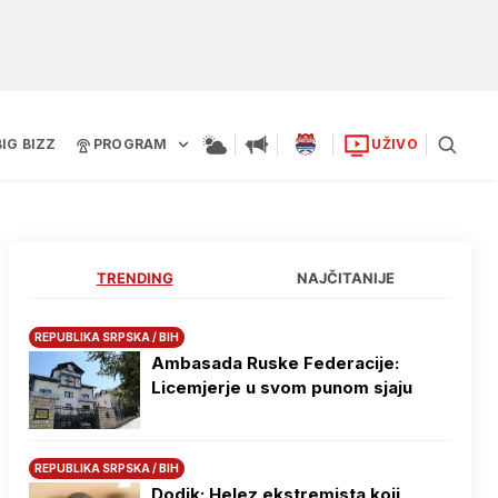
BIG BIZZ
PROGRAM
UŽIVO
TRENDING
NAJČITANIJE
REPUBLIKA SRPSKA / BIH
Ambasada Ruske Federacije:
Licemjerje u svom punom sjaju
REPUBLIKA SRPSKA / BIH
Dodik: Helez ekstremista koji