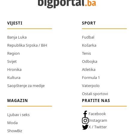
VIJESTI
SPORT
Banja Luka
Fudbal
Republika Srpska / BiH
Košarka
Region
Tenis
Svijet
Odbojka
Hronika
Atletika
Kultura
Formula 1
Saopštenje za medije
Vaterpolo
Ostali sportovi
MAGAZIN
PRATITE NAS
Facebook
Ljubav i seks
Instagram
Moda
X / Twitter
ShowBiz