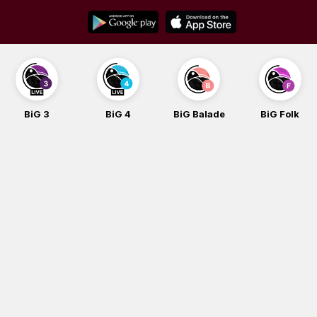
Skip
to
content
BiG 3
BiG 4
BiG Balade
BiG Folk