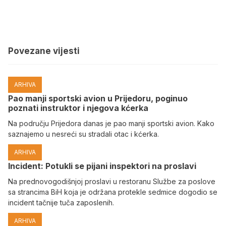
Povezane vijesti
ARHIVA
Pao manji sportski avion u Prijedoru, poginuo
poznati instruktor i njegova kćerka
Na području Prijedora danas je pao manji sportski avion. Kako
saznajemo u nesreći su stradali otac i kćerka.
ARHIVA
Incident: Potukli se pijani inspektori na proslavi
Na prednovogodišnjoj proslavi u restoranu Službe za poslove
sa strancima BiH koja je održana protekle sedmice dogodio se
incident tačnije tuča zaposlenih.
ARHIVA