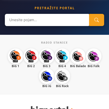
PRETRAŽITE PORTAL
Search
for:
RADIO STANICE
BiG 1
BiG 2
BiG 3
BiG 4
BiG Balade
BiG Folk
BiG iG
BiG Rock