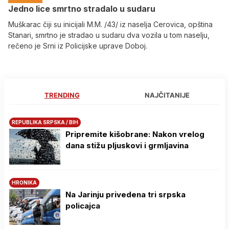
Јedno lice smrtno stradalo u sudaru
Muškarac čiji su inicijali M.M. /43/ iz naselja Cerovica, opština
Stanari, smrtno je stradao u sudaru dva vozila u tom naselju,
rečeno je Srni iz Policijske uprave Doboj.
TRENDING
NAJČITANIJE
REPUBLIKA SRPSKA / BIH
Pripremite kišobrane: Nakon vrelog
dana stižu pljuskovi i grmljavina
HRONIKA
Na Јarinju privedena tri srpska
policajca