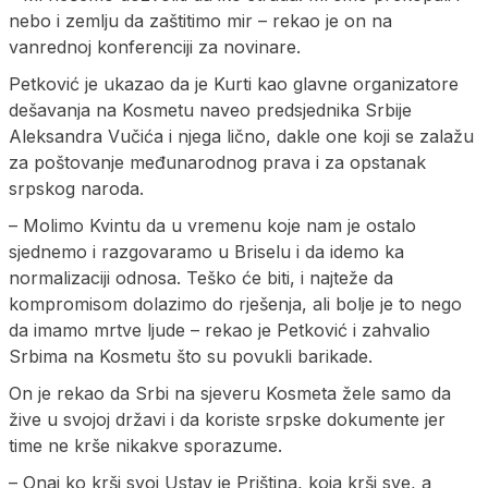
nebo i zemlju da zaštitimo mir – rekao je on na
vanrednoj konferenciji za novinare.
Petković je ukazao da je Kurti kao glavne organizatore
dešavanja na Kosmetu naveo predsjednika Srbije
Aleksandra Vučića i njega lično, dakle one koji se zalažu
za poštovanje međunarodnog prava i za opstanak
srpskog naroda.
– Molimo Kvintu da u vremenu koje nam je ostalo
sjednemo i razgovaramo u Briselu i da idemo ka
normalizaciji odnosa. Teško će biti, i najteže da
kompromisom dolazimo do rješenja, ali bolje je to nego
da imamo mrtve ljude – rekao je Petković i zahvalio
Srbima na Kosmetu što su povukli barikade.
On je rekao da Srbi na sjeveru Kosmeta žele samo da
žive u svojoj državi i da koriste srpske dokumente jer
time ne krše nikakve sporazume.
– Onaj ko krši svoj Ustav je Priština, koja krši sve, a