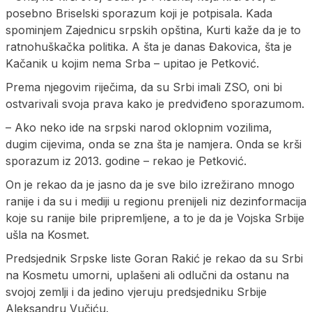
posebno Briselski sporazum koji je potpisala. Kada
spominjem Zajednicu srpskih opština, Kurti kaže da je to
ratnohuškačka politika. A šta je danas Đakovica, šta je
Kačanik u kojim nema Srba – upitao je Petković.
Prema njegovim riječima, da su Srbi imali ZSO, oni bi
ostvarivali svoja prava kako je predviđeno sporazumom.
– Ako neko ide na srpski narod oklopnim vozilima,
dugim cijevima, onda se zna šta je namjera. Onda se krši
sporazum iz 2013. godine – rekao je Petković.
On je rekao da je jasno da je sve bilo izrežirano mnogo
ranije i da su i mediji u regionu prenijeli niz dezinformacija
koje su ranije bile pripremljene, a to je da je Vojska Srbije
ušla na Kosmet.
Predsjednik Srpske liste Goran Rakić je rekao da su Srbi
na Kosmetu umorni, uplašeni ali odlučni da ostanu na
svojoj zemlji i da jedino vjeruju predsjedniku Srbije
Aleksandru Vučiću.