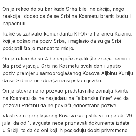
On je rekao da su barikade Srba bile, ne akcija, nego
reakcija i dodao da će se Srbi na Kosmetu braniti budu li
napadnuti.
Rakić se zahvalio komandantu KFOR-a Ferencu Kajariju,
koji je došao na poziv Srba, i naglasio da su ga Srbi
podsjetili šta je mandat te misije.
On je rekao da su Albanci juče osjetili šta znače nemiri i
šta proživljavaju Srbi na Kosmetu svaki dan i uputio
poziv premijeru samoproglašenog Kosova Aljbinu Kurtiju
da se Srbima ne obraća na srpskom jeziku.
On je istovremeno pozvao predstavnike zemalja Kvinte
na Kosmetu da ne nasjedaju na “albanske finte” već da
pozovu Prištinu da ne povlači jednostrane pozive.
Vlasti samoproglašenog Kosova saopštile su u petak, 29.
jula, da od 1. avgusta neće priznavati dokumente izdate
u Srbiji, te da će oni koji ih posjeduju dobiti privremene