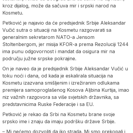
kroz dijalog, može da sačuva mir i srpski narod na
Kosmetu.
Petković je najavio da će predsjednik Srbije Aleksandar
Vučić sutra o situaciji na Kosmetu razgovarati sa
generalnim sekretarom NATO-a Јensom
Stoltenbergom, jer misija KFOR-a prema Rezoluciji 1244
ima punu odgovornost i mandat da osigura mir na
području južne srpske pokrajine.
On je naveo da je predsjednik Srbije Aleksandar Vučić u
toku noći i dana, od kada je eskalirala situacija na
Kosmetu izazvana smišljenim i izrežiranim odlukama
premijera samoproglašenog Kosova Aljbina Kurtija, imao
niz važnih razgovora sa više svjetskih državnika, sa
predstavnicima Ruske Federacije i sa EU.
Petković je rekao da Srbi na Kosmetu brane svoje
srpsko ime i znaju da imaju podršku države Srbije.
– Mi nećemo dozvoliti da iko strada. Mi smo prekopali i