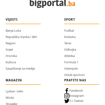
VIJESTI
SPORT
Banja Luka
Fudbal
Republika Srpska / BiH
Košarka
Region
Tenis
Svijet
Odbojka
Hronika
Atletika
Kultura
Formula 1
Saopštenje za medije
Vaterpolo
Ostali sportovi
MAGAZIN
PRATITE NAS
Facebook
Ljubav i seks
Instagram
Moda
X / Twitter
ShowBiz