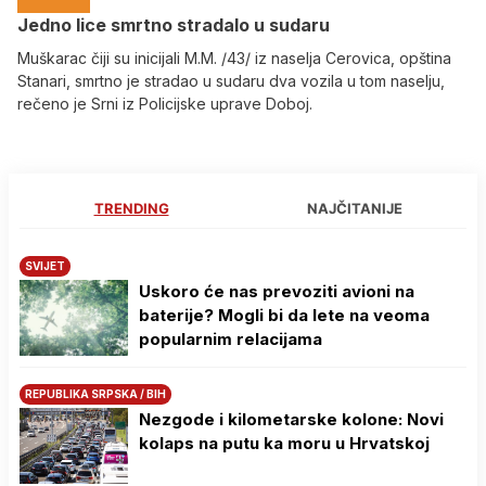
Јedno lice smrtno stradalo u sudaru
Muškarac čiji su inicijali M.M. /43/ iz naselja Cerovica, opština
Stanari, smrtno je stradao u sudaru dva vozila u tom naselju,
rečeno je Srni iz Policijske uprave Doboj.
TRENDING
NAJČITANIJE
SVIJET
Uskoro će nas prevoziti avioni na
baterije? Mogli bi da lete na veoma
popularnim relacijama
REPUBLIKA SRPSKA / BIH
Nezgode i kilometarske kolone: Novi
kolaps na putu ka moru u Hrvatskoj