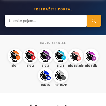
PRETRAŽITE PORTAL
Search
for:
RADIO STANICE
BiG 1
BiG 2
BiG 3
BiG 4
BiG Balade
BiG Folk
BiG iG
BiG Rock