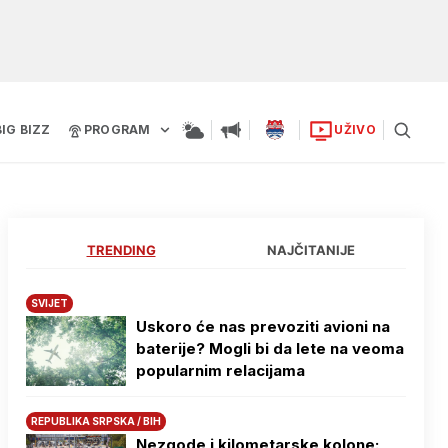
BIG BIZZ
PROGRAM
UŽIVO
TRENDING
NAJČITANIJE
SVIJET
Uskoro će nas prevoziti avioni na
baterije? Mogli bi da lete na veoma
popularnim relacijama
REPUBLIKA SRPSKA / BIH
Nezgode i kilometarske kolone: