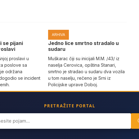
ARHIVA
i se pijani
Јedno lice smrtno stradalo u
roslavi
sudaru
joj proslavi u
Muškarac čiji su inicijali M.M. /43/ iz
za poslove sa
naselja Cerovica, opština Stanari,
 je održana
smrtno je stradao u sudaru dva vozila
dogodio se incident
u tom naselju, rečeno je Srni iz
enih.
Policijske uprave Doboj.
PRETRAŽITE PORTAL
ch