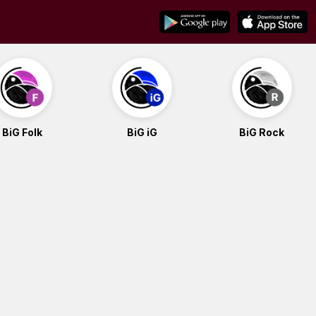
BiG Folk
BiG iG
BiG Rock