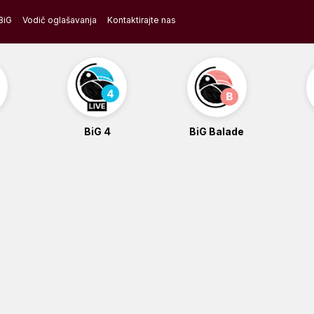
BiG
Vodič oglašavanja
Kontaktirajte nas
BiG 4
BiG Balade