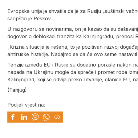
Evropska unija je shvatila da je za Rusiju „suštinski važ
saopštio je Peskov.
U razgovoru sa novinarima, on je kazao da su dešavanja u
dogovor o deblokadi tranzita ka Kalinjingradu, prenosi R
„Krizna situacija je rešena, to je pozitivan razvoj dog
antiruske histerije. Nadajmo se da će ovo seme nastavit
Tenzije između EU i Rusije su dodatno porasle nakon na
napada na Ukrajinu mogle da spreče i promet robe između
Kalinjingrad, koji se odvija preko Litvanije, članice EU, n
(Tanjug)
Podijeli vijest na: