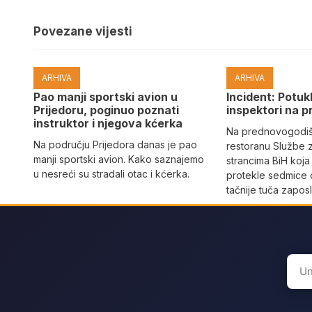
Povezane vijesti
ARHIVA
ARHIVA
Pao manji sportski avion u
Incident: Potukl
Prijedoru, poginuo poznati
inspektori na p
instruktor i njegova kćerka
Na prednovogodišn
Na području Prijedora danas je pao
restoranu Službe 
manji sportski avion. Kako saznajemo
strancima BiH koja
u nesreći su stradali otac i kćerka.
protekle sedmice 
tačnije tuča zaposl
Sear
for: