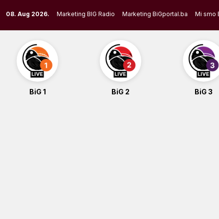
Skip
08. Aug 2026.
Marketing BIG Radio
Marketing BiGportal.ba
Mi smo 
to
content
BiG 1
BiG 2
BiG 3