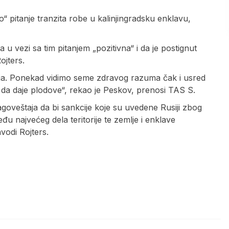
no“ pitanje tranzita robe u kalinjingradsku enklavu,
 vezi sa tim pitanjem „pozitivna“ i da je postignut
ojters.
ađaja. Ponekad vidimo seme zdravog razuma čak i usred
i da daje plodove“, rekao je Peskov, prenosi TAS S.
goveštaja da bi sankcije koje su uvedene Rusiji zbog
 najvećeg dela teritorije te zemlje i enklave
avodi Rojters.