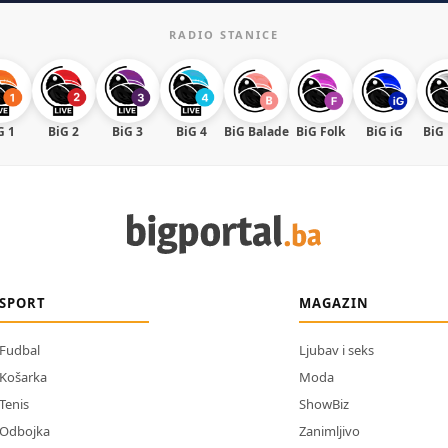
RADIO STANICE
G 1
BiG 2
BiG 3
BiG 4
BiG Balade
BiG Folk
BiG iG
BiG
SPORT
MAGAZIN
Fudbal
Ljubav i seks
Košarka
Moda
Tenis
ShowBiz
Odbojka
Zanimljivo