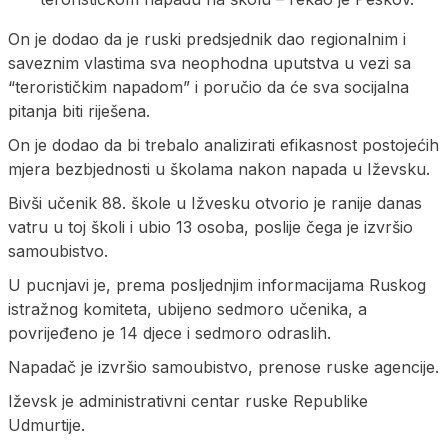
On je dodao da je ruski predsjednik dao regionalnim i
saveznim vlastima sva neophodna uputstva u vezi sa
“terorističkim napadom” i poručio da će sva socijalna
pitanja biti riješena.
On je dodao da bi trebalo analizirati efikasnost postojećih
mjera bezbjednosti u školama nakon napada u Iževsku.
Bivši učenik 88. škole u Ižvesku otvorio je ranije danas
vatru u toj školi i ubio 13 osoba, poslije čega je izvršio
samoubistvo.
U pucnjavi je, prema posljednjim informacijama Ruskog
istražnog komiteta, ubijeno sedmoro učenika, a
povrijeđeno je 14 djece i sedmoro odraslih.
Napadač je izvršio samoubistvo, prenose ruske agencije.
Iževsk je administrativni centar ruske Republike
Udmurtije.