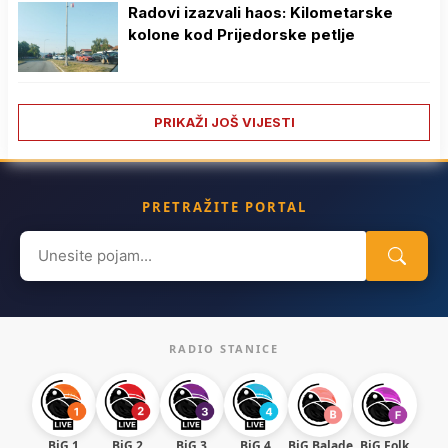
Radovi izazvali haos: Kilometarske
kolone kod Prijedorske petlje
PRIKAŽI JOŠ VIJESTI
PRETRAŽITE PORTAL
Search
for:
RADIO STANICE
BiG 1
BiG 2
BiG 3
BiG 4
BiG Balade
BiG Folk