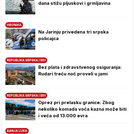
dana stižu pljuskovi i grmljavina
HRONIKA
Na Јarinju privedena tri srpska
policajca
REPUBLIKA SRPSKA / BIH
Bez plata i zdravstvenog osiguranja:
Rudari treću noć proveli u jami
REPUBLIKA SRPSKA / BIH
Oprez pri prelasku granice: Zbog
nekoliko komada voća kazna može biti
i veća od 13.000 evra
BANJA LUKA