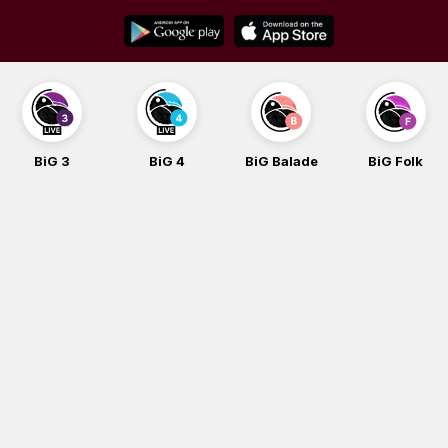
Skip
to
content
BiG 3
BiG 4
BiG Balade
BiG Folk