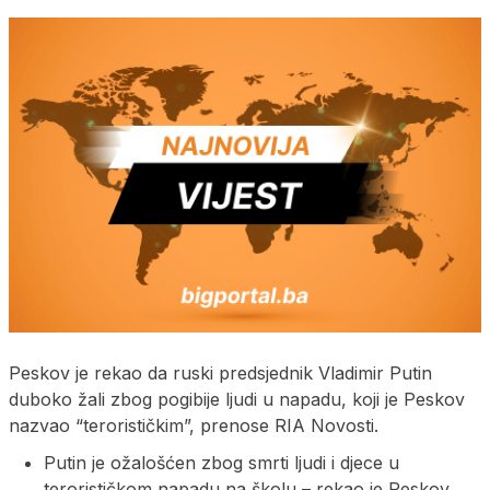
Peskov je rekao da ruski predsjednik Vladimir Putin
duboko žali zbog pogibije ljudi u napadu, koji je Peskov
nazvao “terorističkim”, prenose RIA Novosti.
Putin je ožalošćen zbog smrti ljudi i djece u
terorističkom napadu na školu – rekao je Peskov.