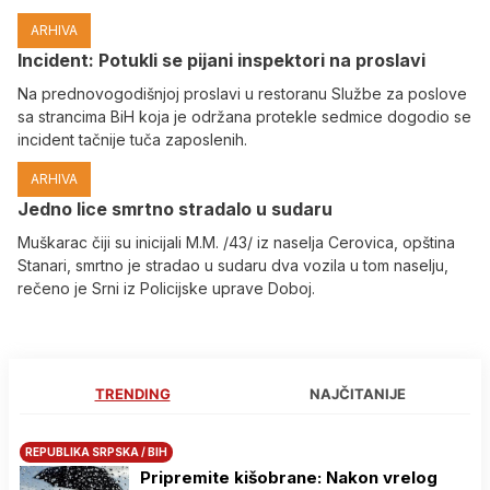
ARHIVA
Incident: Potukli se pijani inspektori na proslavi
Na prednovogodišnjoj proslavi u restoranu Službe za poslove
sa strancima BiH koja je održana protekle sedmice dogodio se
incident tačnije tuča zaposlenih.
ARHIVA
Јedno lice smrtno stradalo u sudaru
Muškarac čiji su inicijali M.M. /43/ iz naselja Cerovica, opština
Stanari, smrtno je stradao u sudaru dva vozila u tom naselju,
rečeno je Srni iz Policijske uprave Doboj.
TRENDING
NAJČITANIJE
REPUBLIKA SRPSKA / BIH
Pripremite kišobrane: Nakon vrelog