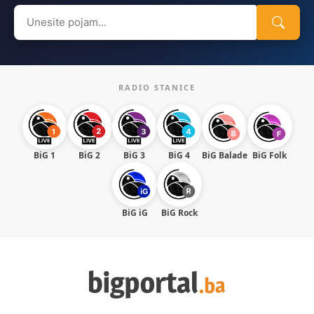
Search
for:
RADIO STANICE
BiG 1
BiG 2
BiG 3
BiG 4
BiG Balade
BiG Folk
BiG iG
BiG Rock