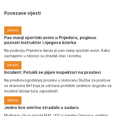
Povezane vijesti
ARHIVA
Pao manji sportski avion u Prijedoru, poginuo
poznati instruktor i njegova kćerka
Na području Prijedora danas je pao manji sportski avion. Kako
saznajemo u nesreći su stradali otac i kćerka.
ARHIVA
Incident: Potukli se pijani inspektori na proslavi
Na prednovogodišnjoj proslavi u restoranu Službe za poslove
sa strancima BiH koja je održana protekle sedmice dogodio se
incident tačnije tuča zaposlenih.
ARHIVA
Јedno lice smrtno stradalo u sudaru
Muškarac čiji su inicijali M.M. /43/ iz naselja Cerovica, opština