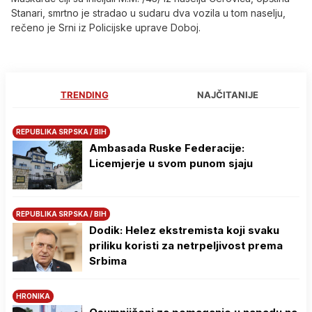
Stanari, smrtno je stradao u sudaru dva vozila u tom naselju,
rečeno je Srni iz Policijske uprave Doboj.
TRENDING
NAJČITANIJE
REPUBLIKA SRPSKA / BIH
Ambasada Ruske Federacije:
Licemjerje u svom punom sjaju
REPUBLIKA SRPSKA / BIH
Dodik: Helez ekstremista koji svaku
priliku koristi za netrpeljivost prema
Srbima
HRONIKA