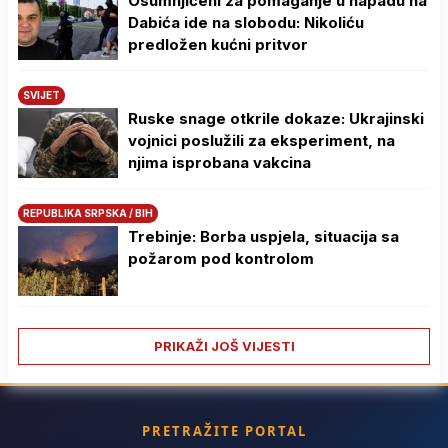
Osumnjičeni za pomaganje u napadu na
Dabića ide na slobodu: Nikoliću
predložen kućni pritvor
SVIJET
Ruske snage otkrile dokaze: Ukrajinski
vojnici poslužili za eksperiment, na
njima isprobana vakcina
REPUBLIKA SRPSKA / BIH
Trebinje: Borba uspjela, situacija sa
požarom pod kontrolom
PRIKAŽI JOŠ VIJESTI
PRETRAŽITE PORTAL