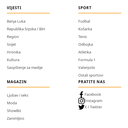
VIJESTI
SPORT
Banja Luka
Fudbal
Republika Srpska / BiH
Košarka
Region
Tenis
Svijet
Odbojka
Hronika
Atletika
Kultura
Formula 1
Saopštenje za medije
Vaterpolo
Ostali sportovi
MAGAZIN
PRATITE NAS
Facebook
Ljubav i seks
Instagram
Moda
X / Twitter
ShowBiz
Zanimljivo