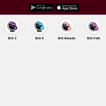
Skip
to
content
BiG 3
BiG 4
BiG Balade
BiG Folk