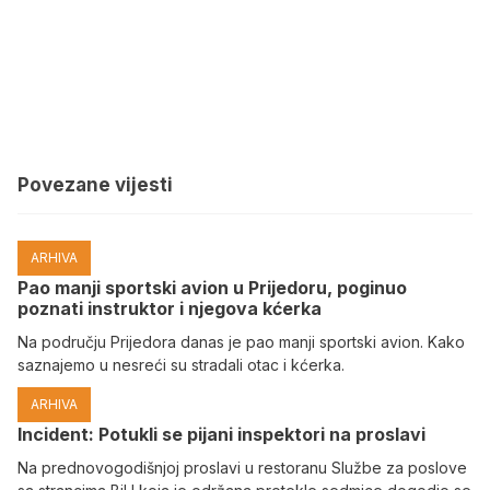
Povezane vijesti
ARHIVA
Pao manji sportski avion u Prijedoru, poginuo
poznati instruktor i njegova kćerka
Na području Prijedora danas je pao manji sportski avion. Kako
saznajemo u nesreći su stradali otac i kćerka.
ARHIVA
Incident: Potukli se pijani inspektori na proslavi
Na prednovogodišnjoj proslavi u restoranu Službe za poslove