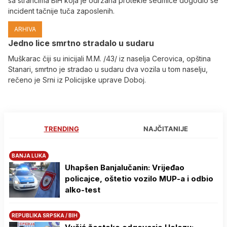
sa strancima BiH koja je održana protekle sedmice dogodio se
incident tačnije tuča zaposlenih.
ARHIVA
Јedno lice smrtno stradalo u sudaru
Muškarac čiji su inicijali M.M. /43/ iz naselja Cerovica, opština
Stanari, smrtno je stradao u sudaru dva vozila u tom naselju,
rečeno je Srni iz Policijske uprave Doboj.
TRENDING
NAJČITANIJE
BANJA LUKA
Uhapšen Banjalučanin: Vrijeđao
policajce, oštetio vozilo MUP-a i odbio
alko-test
REPUBLIKA SRPSKA / BIH