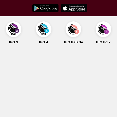
Skip
to
content
BiG 3
BiG 4
BiG Balade
BiG Folk