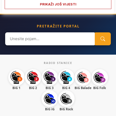
PRIKAŽI JOŠ VIJESTI
PRETRAŽITE PORTAL
Search
for:
RADIO STANICE
BiG 1
BiG 2
BiG 3
BiG 4
BiG Balade
BiG Folk
BiG iG
BiG Rock