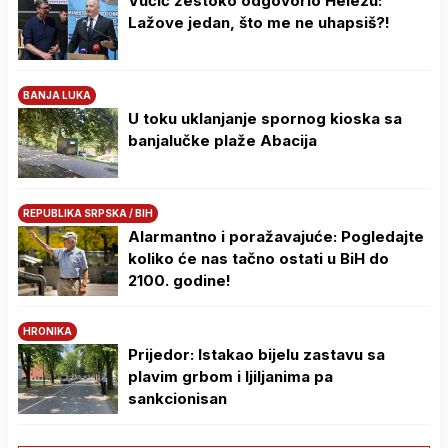
Vučić žestoko odgovorio Helezu:
Lažove jedan, što me ne uhapsiš?!
BANJA LUKA
U toku uklanjanje spornog kioska sa
banjalučke plaže Abacija
REPUBLIKA SRPSKA / BIH
Alarmantno i poražavajuće: Pogledajte
koliko će nas tačno ostati u BiH do
2100. godine!
HRONIKA
Prijedor: Istakao bijelu zastavu sa
plavim grbom i ljiljanima pa
sankcionisan