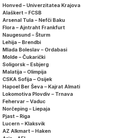
Honved – Univerzitatea Krajova
Alaškert – FCSB
Arsenal Tula – Nefči Baku
Flora – Ajntraht Frankfurt
Naugesund – Šturm
Lehija – Brendbi
Mlada Boleslav – Ordabasi
Molde – Čukarički
Soligorsk – Esbjerg
Malatija – Olimpija
CSKA Sofija – Osijek
Hapoel Ber Ševa – Kajrat Almati
Lokomotiva Plovdiv – Trnava
Fehervar – Vaduc
Norčeping – Liepaja
Pjast – Riga
Lucern – Klaksvik
AZ Alkmart – Haken