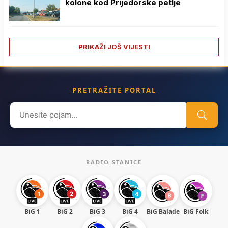
kolone kod Prijedorske petlje
PRIKAŽI JOŠ VIJESTI
PRETRAŽITE PORTAL
Search
for:
RADIO STANICE
BiG 1
BiG 2
BiG 3
BiG 4
BiG Balade
BiG Folk