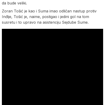
da bude veliki.
Zoran Tošić je kao i Suma imao odličan nastup protiv
Inđije, Tošić je, naime, postigao i jedini gol na tom
susretu i to upravo na asistenciju Sejdube Sume.