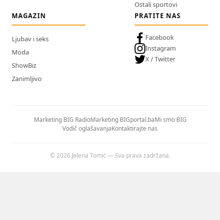
Ostali sportovi
MAGAZIN
PRATITE NAS
Facebook
Ljubav i seks
Instagram
Moda
X / Twitter
ShowBiz
Zanimljivo
Marketing BIG Radio
Marketing BIGportal.ba
Mi smo BIG
Vodič oglašavanja
Kontaktirajte nas
© 2026 Jelena Tomić — Sva prava zadržana.