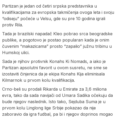
Partizan je jedan od četiri srpska predstavnika u
kvalifikacijama za evropska takmičenja ovoga leta i svoju
“odiseju” počeće u Velsu, gde su pre 10 godina igrali
protiv Rila.
Tada je brazilski napadač Kleo pobrao srca beogradske
publike, a pogotovo je postao popularan kada je onim
čuvenim “makazicama” prosto “zapalio” južnu tribinu u
Humskoj ulici.
Sada je njihov protivnik Konahs Ki Nomads, a iako je
Partizan apsolutni favorit u ovom susretu, ne sme se
izostaviti činjenica da je ekipa Konahs Kija eliminisala
Kilmarnok u prvom kolu kvalifikacija.
Crno-beli su prodali Rikarda u Emirate za 3,6 miliona
evra, tako da sada navijači od Umara Sadika očekuju da
bude njegov naslednik. Isto tako, Sejduba Suma je u
prvom kolu Linglong lige Srbije pokazao da nije
zaboravio da igra fudbal, pa bi i njegov doprinos mogao