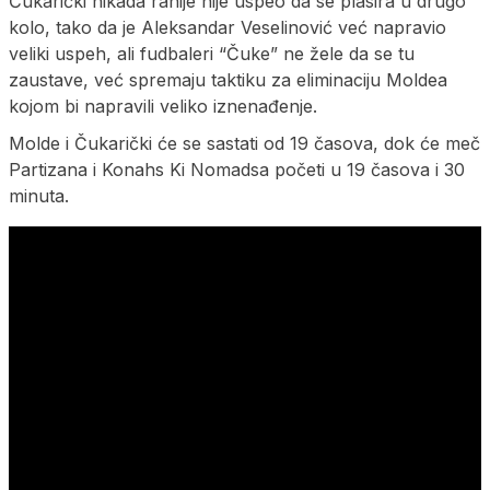
Čukarički nikada ranije nije uspeo da se plasira u drugo
kolo, tako da je Aleksandar Veselinović već napravio
veliki uspeh, ali fudbaleri “Čuke” ne žele da se tu
zaustave, već spremaju taktiku za eliminaciju Moldea
kojom bi napravili veliko iznenađenje.
Molde i Čukarički će se sastati od 19 časova, dok će meč
Partizana i Konahs Ki Nomadsa početi u 19 časova i 30
minuta.