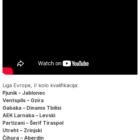
Liga Evrope, II kolo kvalifikacija:
Pjunik – Jablonec
Ventspils – Gzira
Gabaka – Dinamo Tbilisi
AEK Larnaka – Levski
Partizani – Šerif Tiraspol
Utreht – Zrinjski
Čihura – Aberdin