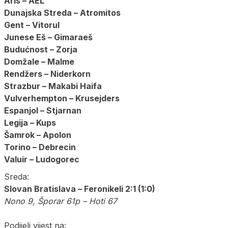
Aris – AEL
Dunajska Streda – Atromitos
Gent – Vitorul
Junese Eš – Gimaraeš
Budućnost – Zorja
Domžale – Malme
Rendžers – Niderkorn
Strazbur – Makabi Haifa
Vulverhempton – Krusejders
Espanjol – Stjarnan
Legija – Kups
Šamrok – Apolon
Torino – Debrecin
Valuir – Ludogorec
Sreda:
Slovan Bratislava – Feronikeli 2:1 (1:0)
Nono 9, Šporar 61p – Hoti 67
Podijeli vijest na: