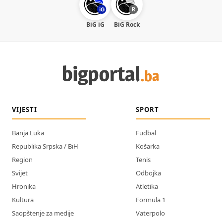
BiG iG
BiG Rock
VIJESTI
SPORT
Banja Luka
Fudbal
Republika Srpska / BiH
Košarka
Region
Tenis
Svijet
Odbojka
Hronika
Atletika
Kultura
Formula 1
Saopštenje za medije
Vaterpolo