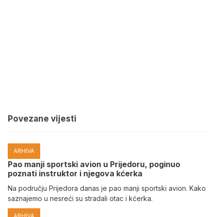
Povezane vijesti
ARHIVA
Pao manji sportski avion u Prijedoru, poginuo
poznati instruktor i njegova kćerka
Na području Prijedora danas je pao manji sportski avion. Kako
saznajemo u nesreći su stradali otac i kćerka.
ARHIVA