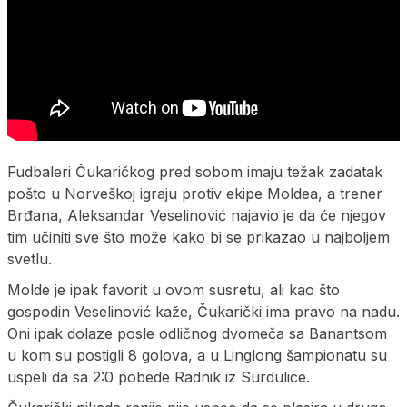
Fudbaleri Čukaričkog pred sobom imaju težak zadatak
pošto u Norveškoj igraju protiv ekipe Moldea, a trener
Brđana, Aleksandar Veselinović najavio je da će njegov
tim učiniti sve što može kako bi se prikazao u najboljem
svetlu.
Molde je ipak favorit u ovom susretu, ali kao što
gospodin Veselinović kaže, Čukarički ima pravo na nadu.
Oni ipak dolaze posle odličnog dvomeča sa Banantsom
u kom su postigli 8 golova, a u Linglong šampionatu su
uspeli da sa 2:0 pobede Radnik iz Surdulice.