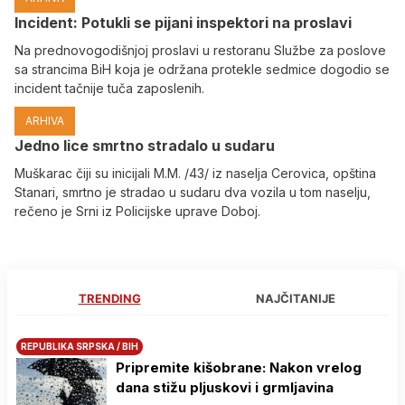
Incident: Potukli se pijani inspektori na proslavi
Na prednovogodišnjoj proslavi u restoranu Službe za poslove
sa strancima BiH koja je održana protekle sedmice dogodio se
incident tačnije tuča zaposlenih.
ARHIVA
Јedno lice smrtno stradalo u sudaru
Muškarac čiji su inicijali M.M. /43/ iz naselja Cerovica, opština
Stanari, smrtno je stradao u sudaru dva vozila u tom naselju,
rečeno je Srni iz Policijske uprave Doboj.
TRENDING
NAJČITANIJE
REPUBLIKA SRPSKA / BIH
Pripremite kišobrane: Nakon vrelog
dana stižu pljuskovi i grmljavina