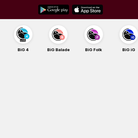
Skip
to
content
BiG 4
BiG Balade
BiG Folk
BiG iG