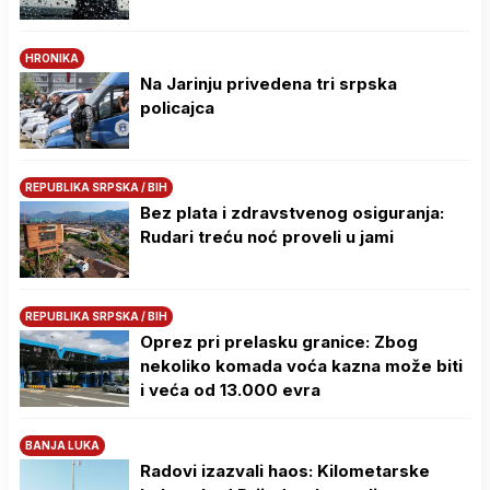
HRONIKA
Na Јarinju privedena tri srpska
policajca
REPUBLIKA SRPSKA / BIH
Bez plata i zdravstvenog osiguranja:
Rudari treću noć proveli u jami
REPUBLIKA SRPSKA / BIH
Oprez pri prelasku granice: Zbog
nekoliko komada voća kazna može biti
i veća od 13.000 evra
BANJA LUKA
Radovi izazvali haos: Kilometarske