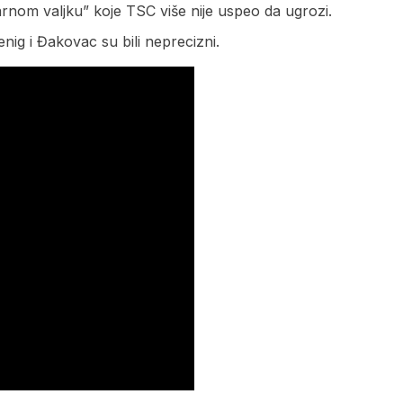
rnom valjku” koje TSC više nije uspeo da ugrozi.
enig i Đakovac su bili neprecizni.