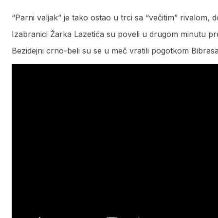
“Parni valjak” je tako ostao u trci sa “večitim” rivalom
Izabranici Žarka Lazetića su poveli u drugom minutu pr
Bezidejni crno-beli su se u meč vratili pogotkom Bibras