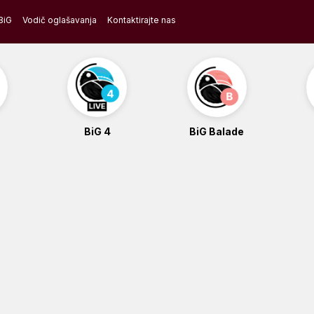
BiG
Vodič oglašavanja
Kontaktirajte nas
BiG 4
BiG Balade