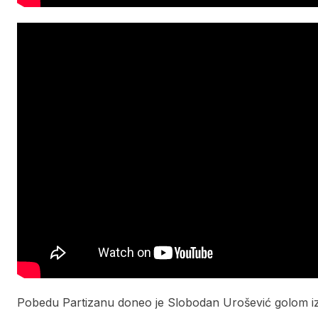
Pobedu Partizanu doneo je Slobodan Urošević golom iz