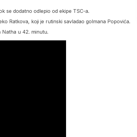
, dok se dodatno odlepio od ekipe TSC-a.
eko Ratkova, koji je rutinski savladao golmana Popovića.
a Natha u 42. minutu.