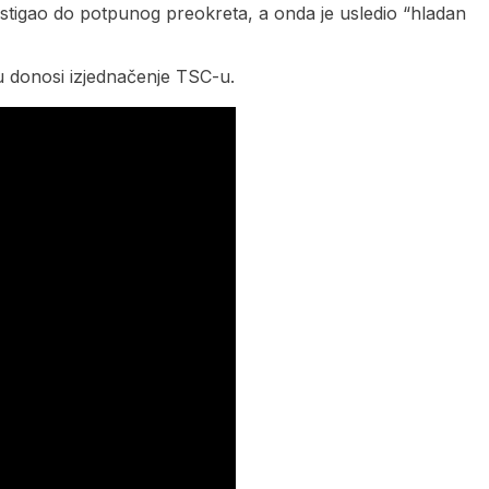
tigao do potpunog preokreta, a onda je usledio “hladan
tu donosi izjednačenje TSC-u.