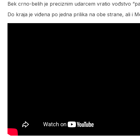
Bek crno-belih je preciznim udarcem vratio vođstvo “pa
Do kraja je viđena po jedna prilika na obe strane, ali i M