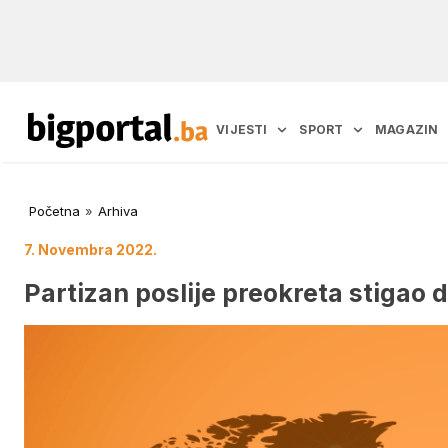
VIJESTI
SPORT
MAGAZIN
Početna
»
Arhiva
7. Novembra 2022.
Partizan poslije preokreta stigao 