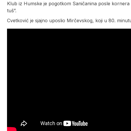
Klub iz Humske je pogotkom Saničanina posle kornera s
tuš”.
Cvetković je sjajno uposlio Mirčevskog, koji u 80. minu