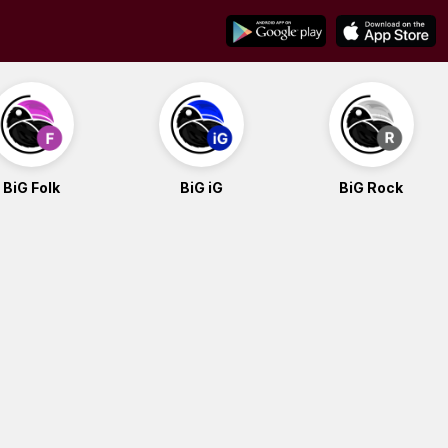
BiG Folk
BiG iG
BiG Rock