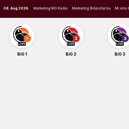
Skip
08. Aug 2026.
Marketing BIG Radio
Marketing BiGportal.ba
Mi smo 
to
content
BiG 1
BiG 2
BiG 3