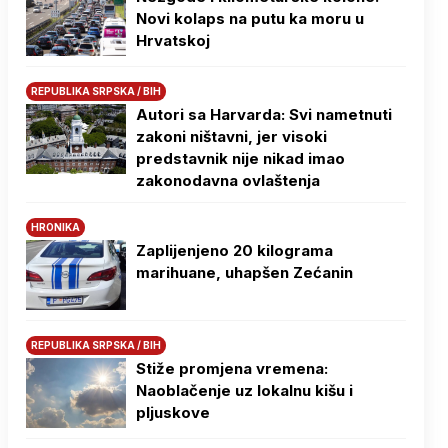
Novi kolaps na putu ka moru u
Hrvatskoj
REPUBLIKA SRPSKA / BIH
Autori sa Harvarda: Svi nametnuti
zakoni ništavni, jer visoki
predstavnik nije nikad imao
zakonodavna ovlaštenja
HRONIKA
Zaplijenjeno 20 kilograma
marihuane, uhapšen Zećanin
REPUBLIKA SRPSKA / BIH
Stiže promjena vremena:
Naoblačenje uz lokalnu kišu i
pljuskove