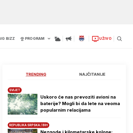
BIG BIZZ
PROGRAM
UŽIVO
TRENDING
NAJČITANIJE
SVIJET
Uskoro će nas prevoziti avioni na
baterije? Mogli bi da lete na veoma
popularnim relacijama
REPUBLIKA SRPSKA / BIH
Nezgode i kilometarske kolone: