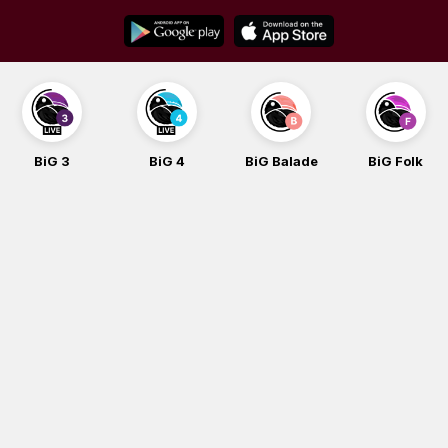
Skip
to
content
BiG 3
BiG 4
BiG Balade
BiG Folk