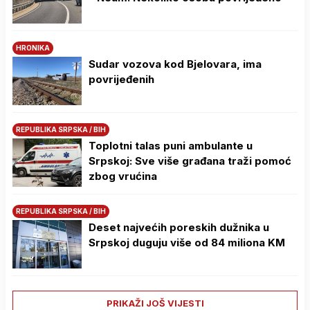
HRONIKA
Sudar vozova kod Bjelovara, ima
povrijeđenih
REPUBLIKA SRPSKA / BIH
Toplotni talas puni ambulante u
Srpskoj: Sve više građana traži pomoć
zbog vrućina
REPUBLIKA SRPSKA / BIH
Deset najvećih poreskih dužnika u
Srpskoj duguju više od 84 miliona KM
PRIKAŽI JOŠ VIJESTI