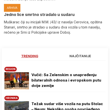
ARHIVA
Јedno lice smrtno stradalo u sudaru
Muškarac čiji su inicijali M.M. /43/ iz naselja Cerovica, opština
Stanari, smrtno je stradao u sudaru dva vozila u tom naselju,
rečeno je Srni iz Policijske uprave Doboj.
TRENDING
NAJČITANIJE
REGION
Vučić: Sa Zelenskim o unapređenju
bilateralnih odnosa i evropskom putu
dvije zemlje
HRONIKA
Težak sudar više vozila na putu Stolac
– Neum: Nekoliko osoba povrijeđeno