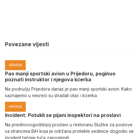
Povezane vijesti
ARHIVA
Pao manji sportski avion u Prijedoru, poginuo
poznati instruktor i njegova kćerka
Na području Prijedora danas je pao manji sportski avion. Kako
saznajemo u nesreći su stradali otac i kćerka.
ARHIVA
Incident: Potukli se pijani inspektori na proslavi
Na prednovogodišnjoj proslavi u restoranu Službe za poslove
sa strancima BiH koja je održana protekle sedmice dogodio se
incident tačnije tuča zaposlenih.