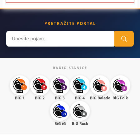
PRETRAŽITE PORTAL
Search
for:
RADIO STANICE
BiG 1
BiG 2
BiG 3
BiG 4
BiG Balade
BiG Folk
BiG iG
BiG Rock