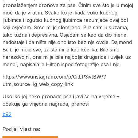
pronalaženjem dronova za pse. Činim sve što je u mojoj
moći da je vratim. Svako ko je ikada volio kućnog
ljubimca i izgubio kućnog ljubimca razumjeće ovaj bol
koji osjećam. Srce mi je slomljeno. Bila sam u suzama,
tako tužna i depresivna. Osjećam se kao da dio mene
nedostaje i da ništa nije ono isto bez nje ovdje. Dajmond
Bejbi je moje sve, zaista mi je kao kćerka. Bile smo
nerazdvojni, ona mi je bila najbolja drugarica i uvijek uz
mene”, napisala je Hilton ispod fotografije psa i nje.
https://www.instagram.com/p/CitLP3ivtBW/?
utm_source=ig_web_copy_link
Ukoliko joj neko pronađe psa i javi se na vrijeme –
očekuje ga vrijedna nagrada, prenosi
b92
.
Podijeli vijest na: