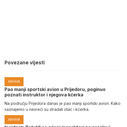
Povezane vijesti
ARHIVA
Pao manji sportski avion u Prijedoru, poginuo
poznati instruktor i njegova kćerka
Na području Prijedora danas je pao manji sportski avion. Kako
saznajemo u nesreći su stradali otac i kćerka.
ARHIVA