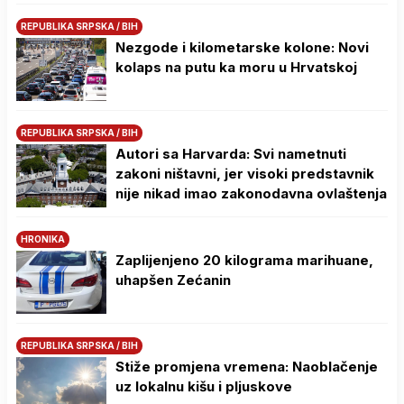
REPUBLIKA SRPSKA / BIH
Nezgode i kilometarske kolone: Novi
kolaps na putu ka moru u Hrvatskoj
REPUBLIKA SRPSKA / BIH
Autori sa Harvarda: Svi nametnuti
zakoni ništavni, jer visoki predstavnik
nije nikad imao zakonodavna ovlaštenja
HRONIKA
Zaplijenjeno 20 kilograma marihuane,
uhapšen Zećanin
REPUBLIKA SRPSKA / BIH
Stiže promjena vremena: Naoblačenje
uz lokalnu kišu i pljuskove