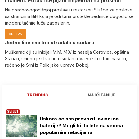
Incident: Potukli se pijani inspektori na proslavi
Na prednovogodišnjoj proslavi u restoranu Službe za poslove
sa strancima BiH koja je održana protekle sedmice dogodio se
incident tačnije tuča zaposlenih.
ARHIVA
Јedno lice smrtno stradalo u sudaru
Muškarac čiji su inicijali M.M. /43/ iz naselja Cerovica, opština
Stanari, smrtno je stradao u sudaru dva vozila u tom naselju,
rečeno je Srni iz Policijske uprave Doboj.
TRENDING
NAJČITANIJE
SVIJET
Uskoro će nas prevoziti avioni na
baterije? Mogli bi da lete na veoma
popularnim relacijama