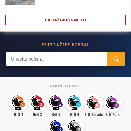
PRIKAŽI JOŠ VIJESTI
PRETRAŽITE PORTAL
Search
for:
RADIO STANICE
BiG 1
BiG 2
BiG 3
BiG 4
BiG Balade
BiG Folk