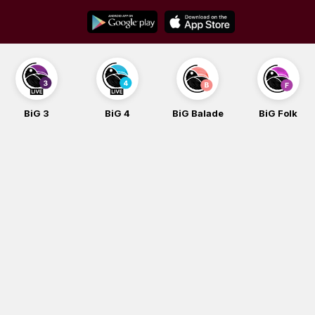
Skip
to
content
BiG 3
BiG 4
BiG Balade
BiG Folk