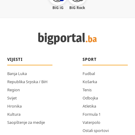
BiG iG
BiG Rock
VIJESTI
SPORT
Banja Luka
Fudbal
Republika Srpska / BiH
Košarka
Region
Tenis
Svijet
Odbojka
Hronika
Atletika
Kultura
Formula 1
Saopštenje za medije
Vaterpolo
Ostali sportovi