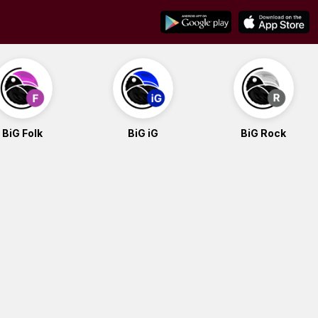
BiG Folk
BiG iG
BiG Rock