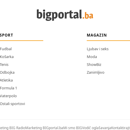
SPORT
MAGAZIN
Fudbal
Ljubav i seks
Košarka
Moda
Tenis
ShowBiz
Odbojka
Zanimljivo
Atletika
Formula 1
Vaterpolo
Ostali sportovi
eting BIG Radio
Marketing BIGportal.ba
Mi smo BIG
Vodič oglašavanja
Kontaktiraj