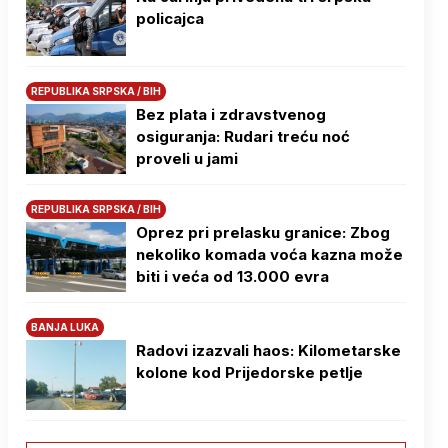
policajca
REPUBLIKA SRPSKA / BIH
Bez plata i zdravstvenog
osiguranja: Rudari treću noć
proveli u jami
REPUBLIKA SRPSKA / BIH
Oprez pri prelasku granice: Zbog
nekoliko komada voća kazna može
biti i veća od 13.000 evra
BANJA LUKA
Radovi izazvali haos: Kilometarske
kolone kod Prijedorske petlje