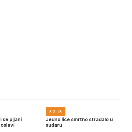
ARHIVA
i se pijani
Јedno lice smrtno stradalo u
roslavi
sudaru