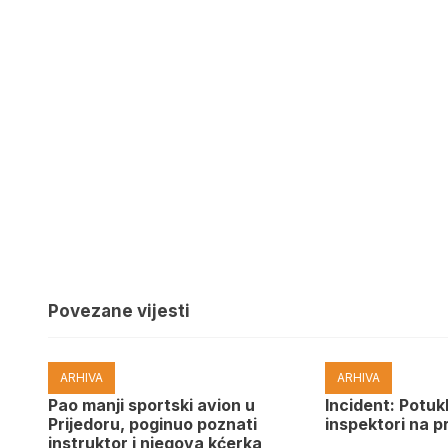
Povezane vijesti
ARHIVA
ARHIVA
Pao manji sportski avion u
Incident: Potukl
Prijedoru, poginuo poznati
inspektori na p
instruktor i njegova kćerka