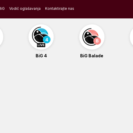
BiG
Vodič oglašavanja
Kontaktirajte nas
BiG 4
BiG Balade