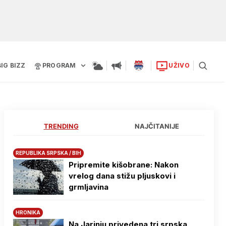
BIG BIZZ
PROGRAM
UŽIVO
TRENDING
NAJČITANIJE
REPUBLIKA SRPSKA / BIH
Pripremite kišobrane: Nakon
vrelog dana stižu pljuskovi i
grmljavina
HRONIKA
Na Јarinju privedena tri srpska