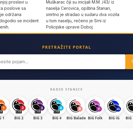
joj proslavi u
Muškarac čiji su inicijali M.M. /43/ iz
za poslove sa
naselja Cerovica, opština Stanari,
 je održana
smrtno je stradao u sudaru dva vozila
dogodio se incident
u tom naselju, rečeno je Srni iz
enih.
Policijske uprave Doboj.
PRETRAŽITE PORTAL
ch
RADIO STANICE
G 1
BiG 2
BiG 3
BiG 4
BiG Balade
BiG Folk
BiG iG
BiG