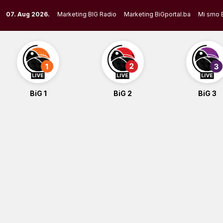
Skip
07. Aug 2026.
Marketing BIG Radio
Marketing BiGportal.ba
Mi smo 
to
content
BiG 1
BiG 2
BiG 3