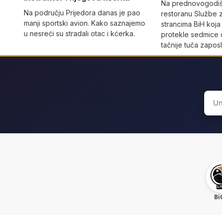
Na prednovogodišn
Na području Prijedora danas je pao
restoranu Službe 
manji sportski avion. Kako saznajemo
strancima BiH koja
u nesreći su stradali otac i kćerka.
protekle sedmice 
tačnije tuča zaposl
Sear
for:
Bi