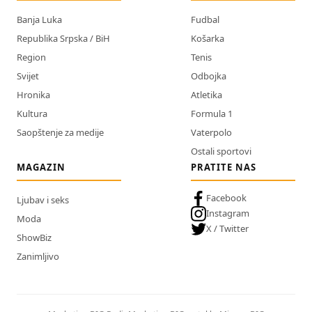
Banja Luka
Fudbal
Republika Srpska / BiH
Košarka
Region
Tenis
Svijet
Odbojka
Hronika
Atletika
Kultura
Formula 1
Saopštenje za medije
Vaterpolo
Ostali sportovi
MAGAZIN
PRATITE NAS
Facebook
Ljubav i seks
Instagram
Moda
X / Twitter
ShowBiz
Zanimljivo