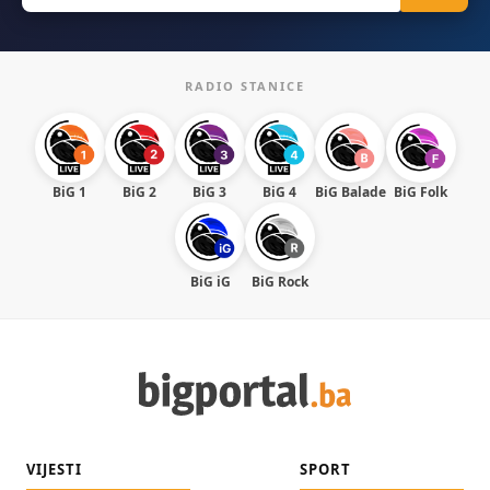
RADIO STANICE
BiG 1
BiG 2
BiG 3
BiG 4
BiG Balade
BiG Folk
BiG iG
BiG Rock
VIJESTI
SPORT