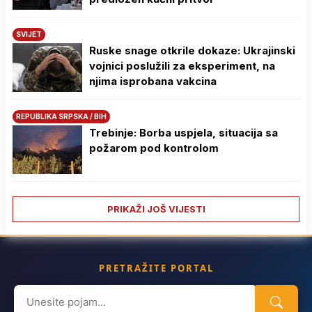
SVIJET
Ruske snage otkrile dokaze: Ukrajinski
vojnici poslužili za eksperiment, na
njima isprobana vakcina
REPUBLIKA SRPSKA / BIH
Trebinje: Borba uspjela, situacija sa
požarom pod kontrolom
PRIKAŽI JOŠ VIJESTI
PRETRAŽITE PORTAL
Search
for: