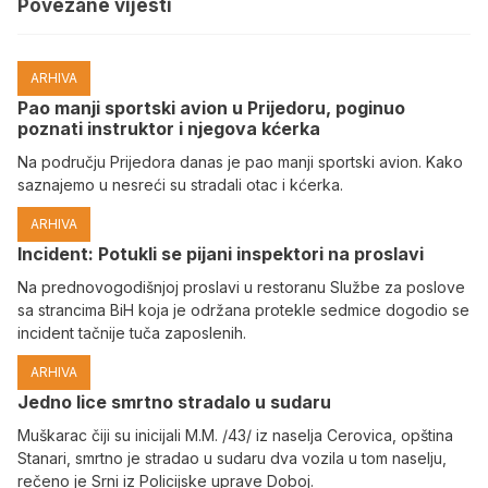
Povezane vijesti
ARHIVA
Pao manji sportski avion u Prijedoru, poginuo
poznati instruktor i njegova kćerka
Na području Prijedora danas je pao manji sportski avion. Kako
saznajemo u nesreći su stradali otac i kćerka.
ARHIVA
Incident: Potukli se pijani inspektori na proslavi
Na prednovogodišnjoj proslavi u restoranu Službe za poslove
sa strancima BiH koja je održana protekle sedmice dogodio se
incident tačnije tuča zaposlenih.
ARHIVA
Јedno lice smrtno stradalo u sudaru
Muškarac čiji su inicijali M.M. /43/ iz naselja Cerovica, opština
Stanari, smrtno je stradao u sudaru dva vozila u tom naselju,
rečeno je Srni iz Policijske uprave Doboj.