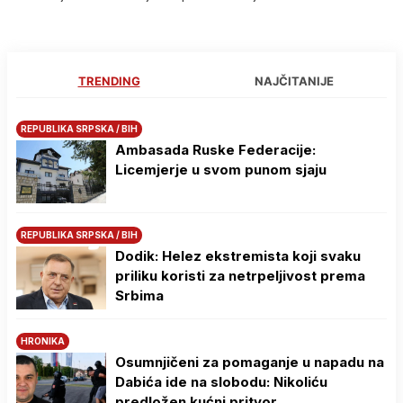
TRENDING
NAJČITANIJE
REPUBLIKA SRPSKA / BIH
Ambasada Ruske Federacije:
Licemjerje u svom punom sjaju
REPUBLIKA SRPSKA / BIH
Dodik: Helez ekstremista koji svaku
priliku koristi za netrpeljivost prema
Srbima
HRONIKA
Osumnjičeni za pomaganje u napadu na
Dabića ide na slobodu: Nikoliću
predložen kućni pritvor