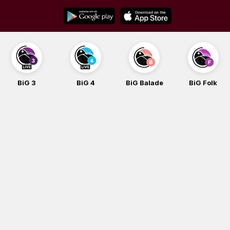
Skip
to
content
BiG 3
BiG 4
BiG Balade
BiG Folk