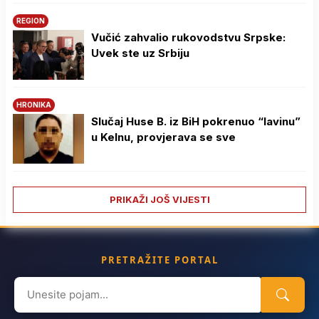
REGION
Vučić zahvalio rukovodstvu Srpske:
Uvek ste uz Srbiju
HRONIKA
Slučaj Huse B. iz BiH pokrenuo “lavinu”
u Kelnu, provjerava se sve
PRIKAŽI JOŠ VIJESTI
PRETRAŽITE PORTAL
Search
for: