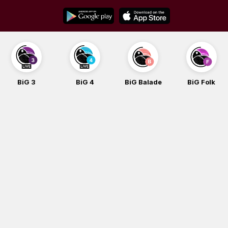
Skip
to
content
BiG 3
BiG 4
BiG Balade
BiG Folk