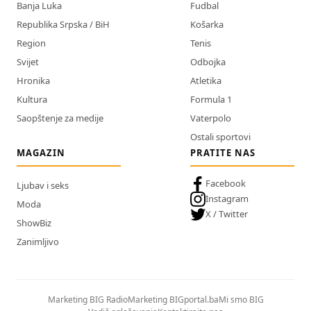
Banja Luka
Fudbal
Republika Srpska / BiH
Košarka
Region
Tenis
Svijet
Odbojka
Hronika
Atletika
Kultura
Formula 1
Saopštenje za medije
Vaterpolo
Ostali sportovi
MAGAZIN
PRATITE NAS
Facebook
Ljubav i seks
Instagram
Moda
X / Twitter
ShowBiz
Zanimljivo
Marketing BIG Radio
Marketing BIGportal.ba
Mi smo BIG