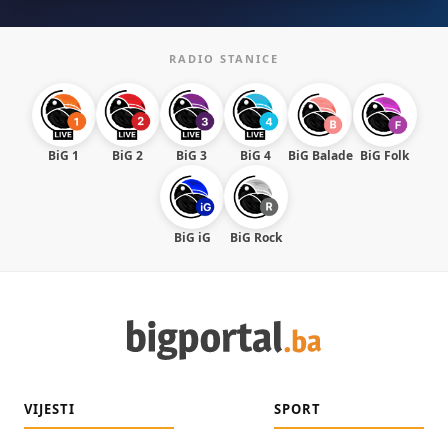
RADIO STANICE
BiG 1
BiG 2
BiG 3
BiG 4
BiG Balade
BiG Folk
BiG iG
BiG Rock
VIJESTI
SPORT