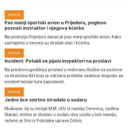
ARHIVA
Pao manji sportski avion u Prijedoru, poginuo
poznati instruktor i njegova kćerka
Na području Prijedora danas je pao manji sportski avion. Kako
saznajemo u nesreći su stradali otac i kćerka.
ARHIVA
Incident: Potukli se pijani inspektori na proslavi
Na prednovogodišnjoj proslavi u restoranu Službe za poslove
sa strancima BiH koja je održana protekle sedmice dogodio se
incident tačnije tuča zaposlenih.
ARHIVA
Јedno lice smrtno stradalo u sudaru
Muškarac čiji su inicijali M.M. /43/ iz naselja Cerovica, opština
Stanari, smrtno je stradao u sudaru dva vozila u tom naselju,
rečeno je Srni iz Policijske uprave Doboj.