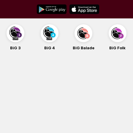
Skip
to
content
BiG 3
BiG 4
BiG Balade
BiG Folk