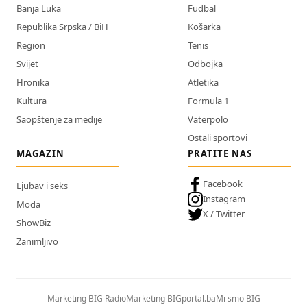
Banja Luka
Fudbal
Republika Srpska / BiH
Košarka
Region
Tenis
Svijet
Odbojka
Hronika
Atletika
Kultura
Formula 1
Saopštenje za medije
Vaterpolo
Ostali sportovi
MAGAZIN
PRATITE NAS
Facebook
Ljubav i seks
Instagram
Moda
X / Twitter
ShowBiz
Zanimljivo
Marketing BIG Radio
Marketing BIGportal.ba
Mi smo BIG