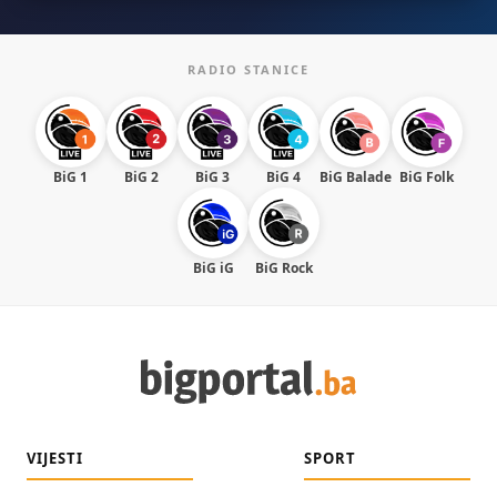
RADIO STANICE
BiG 1
BiG 2
BiG 3
BiG 4
BiG Balade
BiG Folk
BiG iG
BiG Rock
VIJESTI
SPORT