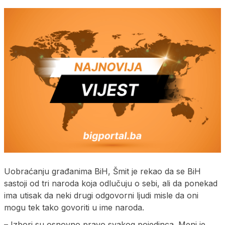
Uobraćanju građanima BiH, Šmit je rekao da se BiH
sastoji od tri naroda koja odlučuju o sebi, ali da ponekad
ima utisak da neki drugi odgovorni ljudi misle da oni
mogu tek tako govoriti u ime naroda.
– Izbori su osnovno pravo svakog pojedinca. Meni je