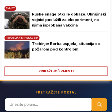
SVIJET
Ruske snage otkrile dokaze: Ukrajinski
vojnici poslužili za eksperiment, na
njima isprobana vakcina
REPUBLIKA SRPSKA / BIH
Trebinje: Borba uspjela, situacija sa
požarom pod kontrolom
PRIKAŽI JOŠ VIJESTI
PRETRAŽITE PORTAL
Search
for: