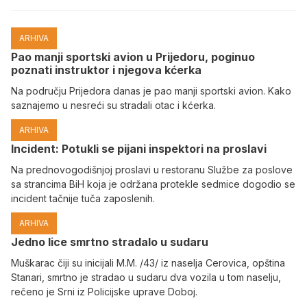
ARHIVA
Pao manji sportski avion u Prijedoru, poginuo
poznati instruktor i njegova kćerka
Na području Prijedora danas je pao manji sportski avion. Kako
saznajemo u nesreći su stradali otac i kćerka.
ARHIVA
Incident: Potukli se pijani inspektori na proslavi
Na prednovogodišnjoj proslavi u restoranu Službe za poslove
sa strancima BiH koja je održana protekle sedmice dogodio se
incident tačnije tuča zaposlenih.
ARHIVA
Јedno lice smrtno stradalo u sudaru
Muškarac čiji su inicijali M.M. /43/ iz naselja Cerovica, opština
Stanari, smrtno je stradao u sudaru dva vozila u tom naselju,
rečeno je Srni iz Policijske uprave Doboj.