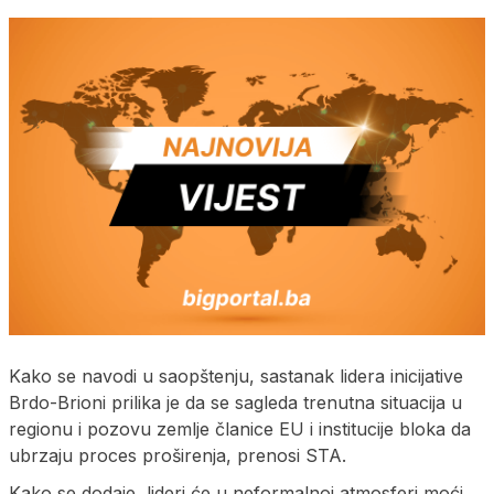
Kako se navodi u saopštenju, sastanak lidera inicijative
Brdo-Brioni prilika je da se sagleda trenutna situacija u
regionu i pozovu zemlje članice EU i institucije bloka da
ubrzaju proces proširenja, prenosi STA.
Kako se dodaje, lideri će u neformalnoj atmosferi moći