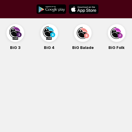
Skip
to
content
BiG 3
BiG 4
BiG Balade
BiG Folk