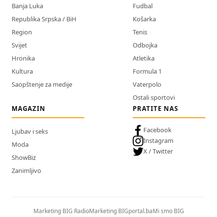
Banja Luka
Fudbal
Republika Srpska / BiH
Košarka
Region
Tenis
Svijet
Odbojka
Hronika
Atletika
Kultura
Formula 1
Saopštenje za medije
Vaterpolo
Ostali sportovi
MAGAZIN
PRATITE NAS
Facebook
Ljubav i seks
Instagram
Moda
X / Twitter
ShowBiz
Zanimljivo
Marketing BIG Radio
Marketing BIGportal.ba
Mi smo BIG