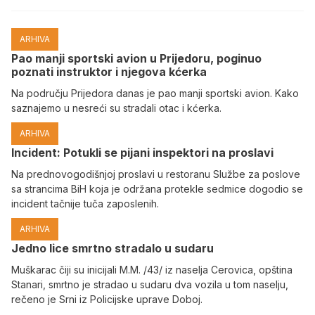
ARHIVA
Pao manji sportski avion u Prijedoru, poginuo
poznati instruktor i njegova kćerka
Na području Prijedora danas je pao manji sportski avion. Kako
saznajemo u nesreći su stradali otac i kćerka.
ARHIVA
Incident: Potukli se pijani inspektori na proslavi
Na prednovogodišnjoj proslavi u restoranu Službe za poslove
sa strancima BiH koja je održana protekle sedmice dogodio se
incident tačnije tuča zaposlenih.
ARHIVA
Јedno lice smrtno stradalo u sudaru
Muškarac čiji su inicijali M.M. /43/ iz naselja Cerovica, opština
Stanari, smrtno je stradao u sudaru dva vozila u tom naselju,
rečeno je Srni iz Policijske uprave Doboj.