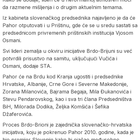
da razmene mišljenja i o drugim aktuelnim temama.
Iz kabineta slovenačkog predsednika najavljeno je da će
Pahor otputovati i u Prištinu, gde će se u sredu sastati sa
predsednicom privremenih prištinskih institucija Vjosom
Osmani.
Svi lideri zemalja u okviru inicijative Brdo-Brijuni su već
potvrdili prisustvo na samitu, uključujući Vučića i
Osmani, dodaje STA.
Pahor će na Brdu kod Kranja ugostiti i predsednike
Hrvatske, Albanije, Crne Gore i Severne Makedonije,
Zorana Milanovića, Bajrama Begaja, Mila Đukanovića i
Stevu Pendarovskog, kao i sva tri člana Predsedništva
BiH, Milorada Dodika, Željka Komšića i Šefika
Džaferovića.
Proces Brdo-Brioni je zajednička slovenačko-hrvatska
inicijativa, koju je pokrenuo Pahor 2010. godine, kada je
bio premijer Slovenije kako bi ojačao međusobno