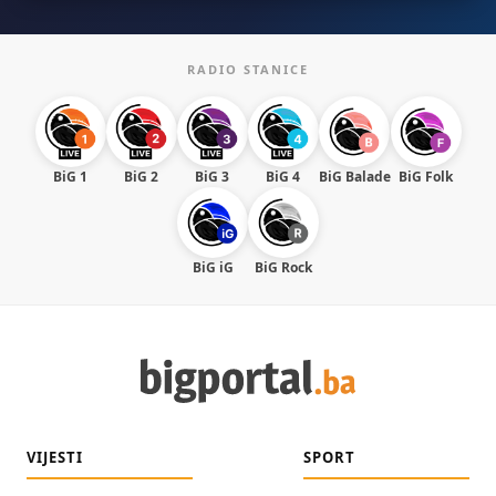
RADIO STANICE
BiG 1
BiG 2
BiG 3
BiG 4
BiG Balade
BiG Folk
BiG iG
BiG Rock
VIJESTI
SPORT