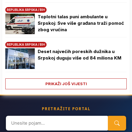
REPUBLIKA SRPSKA / BIH
Toplotni talas puni ambulante u
Srpskoj: Sve više građana traži pomoć
zbog vrućina
REPUBLIKA SRPSKA / BIH
Deset najvećih poreskih dužnika u
Srpskoj duguju više od 84 miliona KM
PRIKAŽI JOŠ VIJESTI
PRETRAŽITE PORTAL
Search
for: