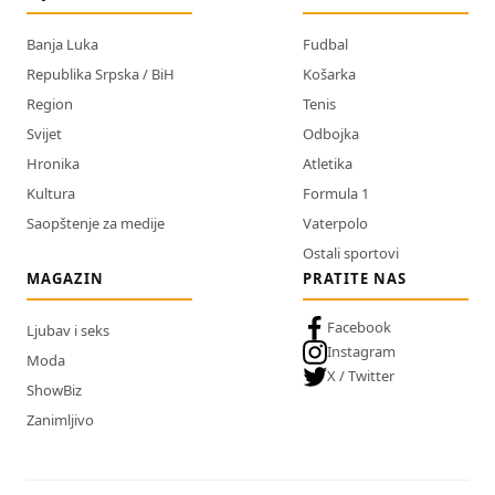
Banja Luka
Fudbal
Republika Srpska / BiH
Košarka
Region
Tenis
Svijet
Odbojka
Hronika
Atletika
Kultura
Formula 1
Saopštenje za medije
Vaterpolo
Ostali sportovi
MAGAZIN
PRATITE NAS
Facebook
Ljubav i seks
Instagram
Moda
X / Twitter
ShowBiz
Zanimljivo