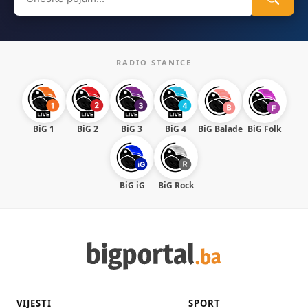
for:
RADIO STANICE
BiG 1
BiG 2
BiG 3
BiG 4
BiG Balade
BiG Folk
BiG iG
BiG Rock
VIJESTI
SPORT