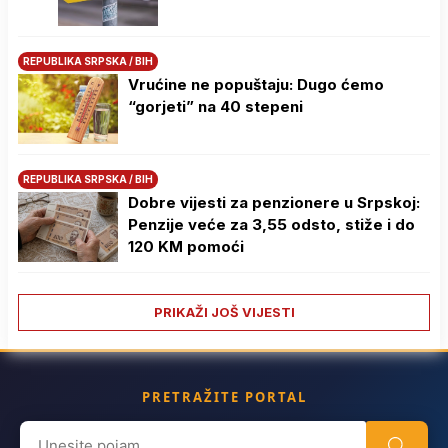
REPUBLIKA SRPSKA / BIH
Vrućine ne popuštaju: Dugo ćemo
“gorjeti” na 40 stepeni
REPUBLIKA SRPSKA / BIH
Dobre vijesti za penzionere u Srpskoj:
Penzije veće za 3,55 odsto, stiže i do
120 KM pomoći
PRIKAŽI JOŠ VIJESTI
PRETRAŽITE PORTAL
Search