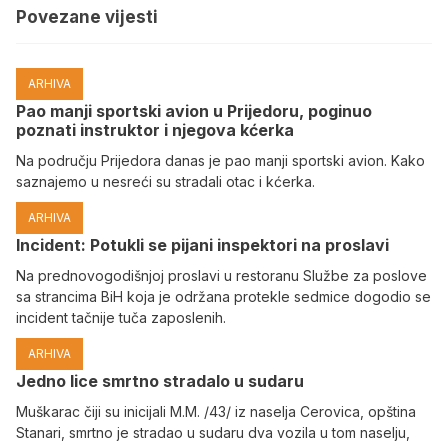
Povezane vijesti
ARHIVA
Pao manji sportski avion u Prijedoru, poginuo
poznati instruktor i njegova kćerka
Na području Prijedora danas je pao manji sportski avion. Kako
saznajemo u nesreći su stradali otac i kćerka.
ARHIVA
Incident: Potukli se pijani inspektori na proslavi
Na prednovogodišnjoj proslavi u restoranu Službe za poslove
sa strancima BiH koja je održana protekle sedmice dogodio se
incident tačnije tuča zaposlenih.
ARHIVA
Јedno lice smrtno stradalo u sudaru
Muškarac čiji su inicijali M.M. /43/ iz naselja Cerovica, opština
Stanari, smrtno je stradao u sudaru dva vozila u tom naselju,