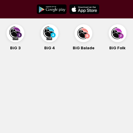
Skip
to
content
BiG 3
BiG 4
BiG Balade
BiG Folk