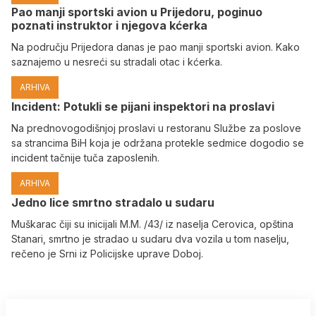
Pao manji sportski avion u Prijedoru, poginuo
poznati instruktor i njegova kćerka
Na području Prijedora danas je pao manji sportski avion. Kako
saznajemo u nesreći su stradali otac i kćerka.
ARHIVA
Incident: Potukli se pijani inspektori na proslavi
Na prednovogodišnjoj proslavi u restoranu Službe za poslove
sa strancima BiH koja je održana protekle sedmice dogodio se
incident tačnije tuča zaposlenih.
ARHIVA
Јedno lice smrtno stradalo u sudaru
Muškarac čiji su inicijali M.M. /43/ iz naselja Cerovica, opština
Stanari, smrtno je stradao u sudaru dva vozila u tom naselju,
rečeno je Srni iz Policijske uprave Doboj.