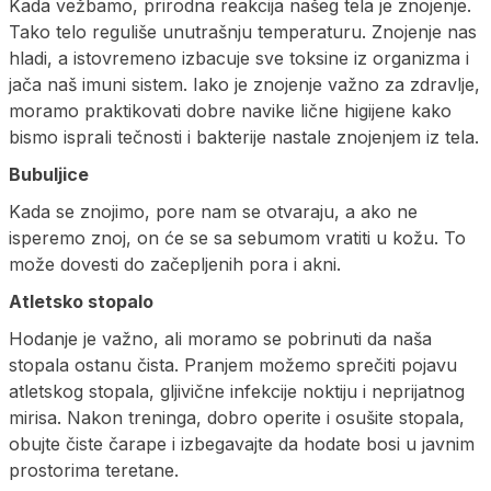
Kada vežbamo, prirodna reakcija našeg tela je znojenje.
Tako telo reguliše unutrašnju temperaturu. Znojenje nas
hladi, a istovremeno izbacuje sve toksine iz organizma i
jača naš imuni sistem. Iako je znojenje važno za zdravlje,
moramo praktikovati dobre navike lične higijene kako
bismo isprali tečnosti i bakterije nastale znojenjem iz tela.
Bubuljice
Kada se znojimo, pore nam se otvaraju, a ako ne
isperemo znoj, on će se sa sebumom vratiti u kožu. To
može dovesti do začepljenih pora i akni.
Atletsko stopalo
Hodanje je važno, ali moramo se pobrinuti da naša
stopala ostanu čista. Pranjem možemo sprečiti pojavu
atletskog stopala, gljivične infekcije noktiju i neprijatnog
mirisa. Nakon treninga, dobro operite i osušite stopala,
obujte čiste čarape i izbegavajte da hodate bosi u javnim
prostorima teretane.