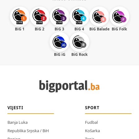
BiG 1
BiG 2
BiG 3
BiG 4
BiG Balade
BiG Folk
BiG iG
BiG Rock
VIJESTI
SPORT
Banja Luka
Fudbal
Republika Srpska / BiH
Košarka
Region
Tenis