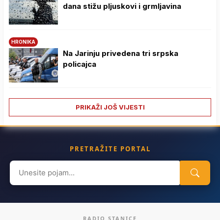
dana stižu pljuskovi i grmljavina
HRONIKA
Na Јarinju privedena tri srpska
policajca
PRIKAŽI JOŠ VIJESTI
PRETRAŽITE PORTAL
Search
for:
RADIO STANICE