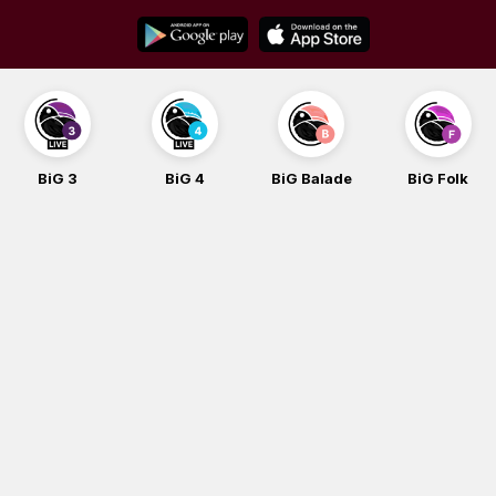
Skip
to
content
BiG 3
BiG 4
BiG Balade
BiG Folk