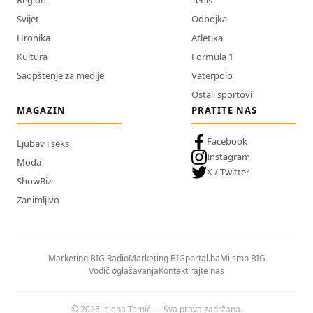
Svijet
Odbojka
Hronika
Atletika
Kultura
Formula 1
Saopštenje za medije
Vaterpolo
Ostali sportovi
MAGAZIN
PRATITE NAS
Facebook
Ljubav i seks
Instagram
Moda
X / Twitter
ShowBiz
Zanimljivo
Marketing BIG Radio
Marketing BIGportal.ba
Mi smo BIG
Vodič oglašavanja
Kontaktirajte nas
© 2026 Jelena Tomić — Sva prava zadržana.