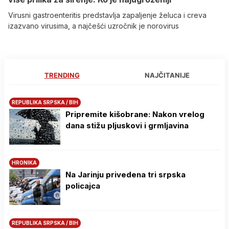
Virusni gastroenteritis predstavlja zapaljenje želuca i creva
izazvano virusima, a najčešći uzročnik je norovirus
TRENDING
NAJČITANIJE
REPUBLIKA SRPSKA / BIH
Pripremite kišobrane: Nakon vrelog
dana stižu pljuskovi i grmljavina
HRONIKA
Na Јarinju privedena tri srpska
policajca
REPUBLIKA SRPSKA / BIH