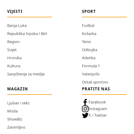
VIJESTI
SPORT
Banja Luka
Fudbal
Republika Srpska / BiH
Košarka
Region
Tenis
Svijet
Odbojka
Hronika
Atletika
Kultura
Formula 1
Saopštenje za medije
Vaterpolo
Ostali sportovi
MAGAZIN
PRATITE NAS
Facebook
Ljubav i seks
Instagram
Moda
X / Twitter
ShowBiz
Zanimljivo