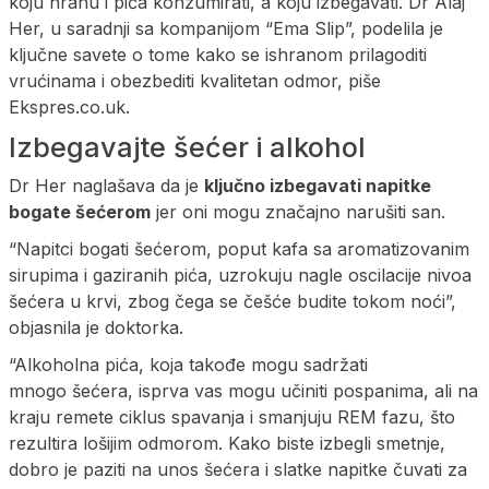
koju hranu i pića konzumirati, a koju izbegavati. Dr Alaj
Her, u saradnji sa kompanijom “Ema Slip”, podelila je
ključne savete o tome kako se ishranom prilagoditi
vrućinama i obezbediti kvalitetan odmor, piše
Ekspres.co.uk.
Izbegavajte šećer i alkohol
Dr Her naglašava da je
ključno izbegavati napitke
bogate šećerom
jer oni mogu značajno narušiti san.
“Napitci bogati šećerom, poput kafa sa aromatizovanim
sirupima i gaziranih pića, uzrokuju nagle oscilacije nivoa
šećera u krvi, zbog čega se češće budite tokom noći”,
objasnila je doktorka.
“Alkoholna pića, koja takođe mogu sadržati
mnogo šećera, isprva vas mogu učiniti pospanima, ali na
kraju remete ciklus spavanja i smanjuju REM fazu, što
rezultira lošijim odmorom. Kako biste izbegli smetnje,
dobro je paziti na unos šećera i slatke napitke čuvati za