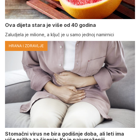
Ova dijeta stara je više od 40 godina
Zaludjela je milione, a ključ je u samo jednoj namirnici
HRANA I ZDRAVLJE
Stomačni virus ne bira godišnje doba, ali leti ima
više prilika za širenje: Ko je najugroženiji