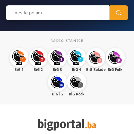
Search
for:
RADIO STANICE
BiG 1
BiG 2
BiG 3
BiG 4
BiG Balade
BiG Folk
BiG iG
BiG Rock