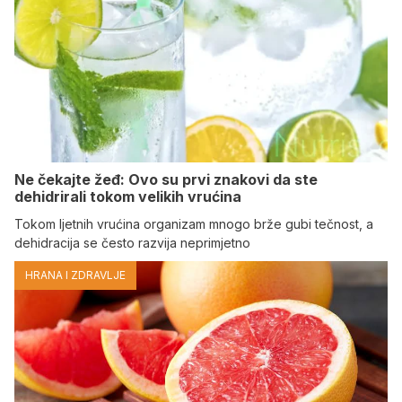
Ne čekajte žeđ: Ovo su prvi znakovi da ste
dehidrirali tokom velikih vrućina
Tokom ljetnih vrućina organizam mnogo brže gubi tečnost, a
dehidracija se često razvija neprimjetno
HRANA I ZDRAVLJE