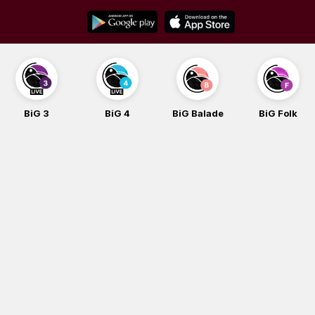
Skip
to
content
BiG 3
BiG 4
BiG Balade
BiG Folk