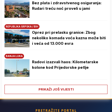
Bez plata i zdravstvenog osiguranja:
Rudari treću noć proveli u jami
REPUBLIKA SRPSKA / BIH
Oprez pri prelasku granice: Zbog
nekoliko komada voća kazna može biti
i veća od 13.000 evra
BANJA LUKA
Radovi izazvali haos: Kilometarske
kolone kod Prijedorske petlje
PRIKAŽI JOŠ VIJESTI
PRETRAŽITE PORTAL