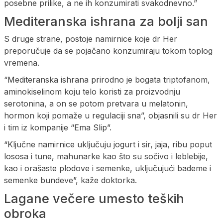
posebne prilike, a ne ih konzumirati svakodnevno.”
Mediteranska ishrana za bolji san
S druge strane, postoje namirnice koje dr Her
preporučuje da se pojačano konzumiraju tokom toplog
vremena.
“Mediteranska ishrana prirodno je bogata triptofanom,
aminokiselinom koju telo koristi za proizvodnju
serotonina, a on se potom pretvara u melatonin,
hormon koji pomaže u regulaciji sna”, objasnili su dr Her
i tim iz kompanije “Ema Slip”.
“Ključne namirnice uključuju jogurt i sir, jaja, ribu poput
lososa i tune, mahunarke kao što su sočivo i leblebije,
kao i orašaste plodove i semenke, uključujući bademe i
semenke bundeve”, kaže doktorka.
Lagane večere umesto teških
obroka