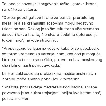
Takođe se savetuje izbegavanje teške i gotove hrane,
naročito za večeru.
“Obroci poput gotove hrane za poneti, prerađenog
mesa i jela sa kremastim sosovima mogu negativno
uticati na san. Razlog je to što telu treba više vremena
da svari takvu hranu, što stvara dodatno opterećenje
tokom noći”, navode stručnjaci.
“Preporučuju se laganije večere kako bi se obezbedilo
dovoljno vremena za varenje. Zato, kad god je moguće,
birajte ribu i meso sa roštilja, prelive na bazi maslinovog
ulja i biljne masti poput avokada.”
Dr Her zaključuje da prelazak na mediteranski način
ishrane može znatno poboljšati kvalitet sna.
“Snažnije pridržavanje mediteranskog načina ishrane
povezano je sa dužim trajanjem i boljim kvalitetom sna”,
poručila je Her.