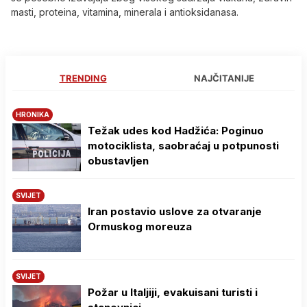
masti, proteina, vitamina, minerala i antioksidanasa.
TRENDING
NAJČITANIJE
HRONIKA
Težak udes kod Hadžića: Poginuo
motociklista, saobraćaj u potpunosti
obustavljen
SVIJET
Iran postavio uslove za otvaranje
Ormuskog moreuza
SVIJET
Požar u Italjiji, evakuisani turisti i