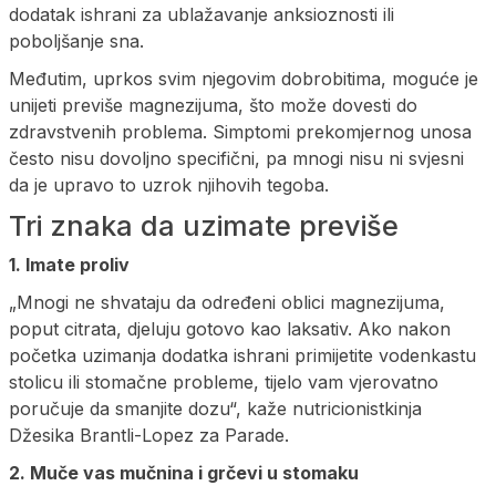
dodatak ishrani za ublažavanje anksioznosti ili
poboljšanje sna.
Međutim, uprkos svim njegovim dobrobitima, moguće je
unijeti previše magnezijuma, što može dovesti do
zdravstvenih problema. Simptomi prekomjernog unosa
često nisu dovoljno specifični, pa mnogi nisu ni svjesni
da je upravo to uzrok njihovih tegoba.
Tri znaka da uzimate previše
1. Imate proliv
„Mnogi ne shvataju da određeni oblici magnezijuma,
poput citrata, djeluju gotovo kao laksativ. Ako nakon
početka uzimanja dodatka ishrani primijetite vodenkastu
stolicu ili stomačne probleme, tijelo vam vjerovatno
poručuje da smanjite dozu“, kaže nutricionistkinja
Džesika Brantli-Lopez za Parade.
2. Muče vas mučnina i grčevi u stomaku