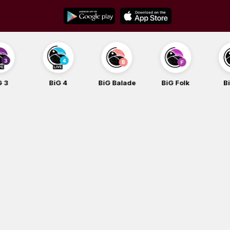
Skip
to
content
BiG 4
BiG Balade
BiG Folk
BiG iG