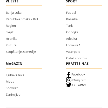
VIJESTI
SPORT
Banja Luka
Fudbal
Republika Srpska / BiH
Košarka
Region
Tenis
Svijet
Odbojka
Hronika
Atletika
Kultura
Formula 1
Saopštenje za medije
Vaterpolo
Ostali sportovi
MAGAZIN
PRATITE NAS
Facebook
Ljubav i seks
Instagram
Moda
X / Twitter
ShowBiz
Zanimljivo