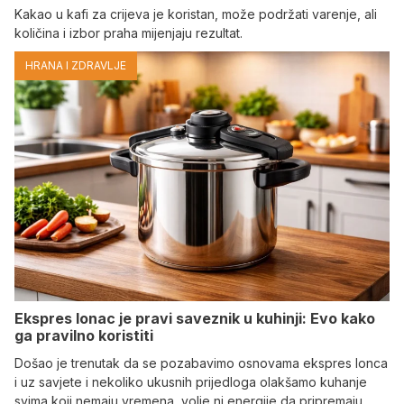
Kakao u kafi za crijeva je koristan, može podržati varenje, ali
količina i izbor praha mijenjaju rezultat.
HRANA I ZDRAVLJE
Ekspres lonac je pravi saveznik u kuhinji: Evo kako
ga pravilno koristiti
Došao je trenutak da se pozabavimo osnovama ekspres lonca
i uz savjete i nekoliko ukusnih prijedloga olakšamo kuhanje
svima koji nemaju vremena, volje ni energije da pripremaju