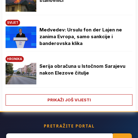
stanovnici
SVIJET
Medvedev: Ursulu fon der Lajen ne
zanima Evropa, samo sankcije i
banderovska klika
HRONIKA
Serija obračuna u Istočnom Sarajevu
nakon Elezove čitulje
PRIKAŽI JOŠ VIJESTI
PRETRAŽITE PORTAL
Search