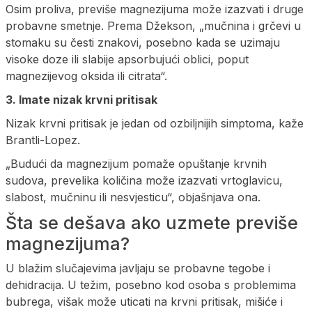
Osim proliva, previše magnezijuma može izazvati i druge
probavne smetnje. Prema Džekson, „mučnina i grčevi u
stomaku su česti znakovi, posebno kada se uzimaju
visoke doze ili slabije apsorbujući oblici, poput
magnezijevog oksida ili citrata“.
3. Imate nizak krvni pritisak
Nizak krvni pritisak je jedan od ozbiljnijih simptoma, kaže
Brantli-Lopez.
„Budući da magnezijum pomaže opuštanje krvnih
sudova, prevelika količina može izazvati vrtoglavicu,
slabost, mučninu ili nesvjesticu“, objašnjava ona.
Šta se dešava ako uzmete previše
magnezijuma?
U blažim slučajevima javljaju se probavne tegobe i
dehidracija. U težim, posebno kod osoba s problemima
bubrega, višak može uticati na krvni pritisak, mišiće i