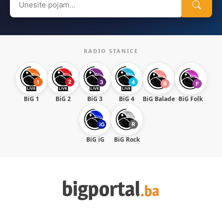
for:
RADIO STANICE
BiG 1
BiG 2
BiG 3
BiG 4
BiG Balade
BiG Folk
BiG iG
BiG Rock