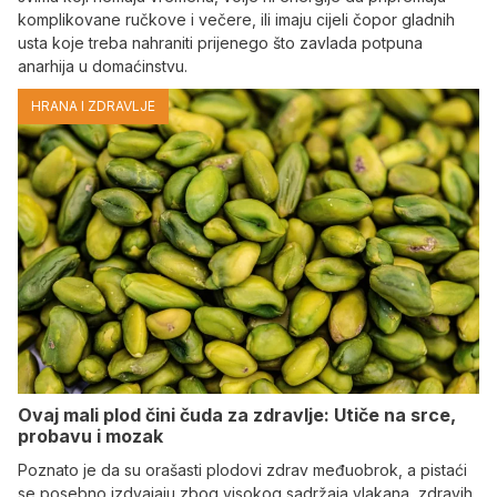
komplikovane ručkove i večere, ili imaju cijeli čopor gladnih
usta koje treba nahraniti prijenego što zavlada potpuna
anarhija u domaćinstvu.
HRANA I ZDRAVLJE
Ovaj mali plod čini čuda za zdravlje: Utiče na srce,
probavu i mozak
Poznato je da su orašasti plodovi zdrav međuobrok, a pistaći
se posebno izdvajaju zbog visokog sadržaja vlakana, zdravih