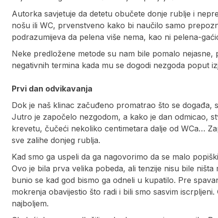
Autorka savjetuje da detetu obučete donje rublje i ne
nošu ili WC, prvenstveno kako bi naučilo samo prepoz
podrazumijeva da pelena više nema, kao ni pelena-gaći
Neke predložene metode su nam bile pomalo nejasne, pri
negativnih termina kada mu se dogodi nezgoda poput izjava
Prvi dan odvikavanja
Dok je naš klinac začuđeno promatrao što se događa, sk
Jutro je započelo nezgodom, a kako je dan odmicao, st
krevetu, čučeći nekoliko centimetara dalje od WCa… Zapi
sve zalihe donjeg rublja.
Kad smo ga uspeli da ga nagovorimo da se malo popiški 
Ovo je bila prva velika pobeda, ali tenzije nisu bile niš
bunio se kad god bismo ga odneli u kupatilo. Pre spava
mokrenja obavijestio što radi i bili smo sasvim iscrpljen
najboljem.