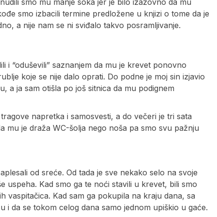
nudili smo mu manje soka jer je bilo izazovno da mu
ođe smo izbacili termine predložene u knjizi o tome da je
odno, a nije nam se ni sviđalo takvo posramljivanje.
ili i “oduševili” saznanjem da mu je krevet ponovno
blje koje se nije dalo oprati. Do podne je moj sin izjavio
u, a ja sam otišla po još sitnica da mu podignem
ragove napretka i samosvesti, a do večeri je tri sata
 i da mu je draža WC-šolja nego noša pa smo svu pažnju
plesali od sreće. Od tada je sve nekako selo na svoje
e uspeha. Kad smo ga te noći stavili u krevet, bili smo
jih vaspitačica. Kad sam ga pokupila na kraju dana, sa
cu i da se tokom celog dana samo jednom upiškio u gaće.