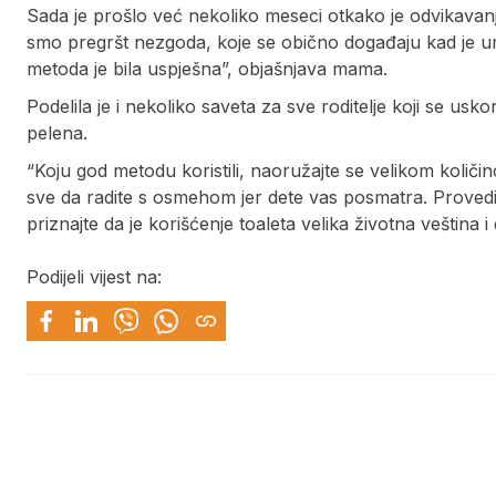
Sada je prošlo već nekoliko meseci otkako je odvikavanj
smo pregršt nezgoda, koje se obično događaju kad je u
metoda je bila uspješna”, objašnjava mama.
Podelila je i nekoliko saveta za sve roditelje koji se 
pelena.
“Koju god metodu koristili, naoružajte se velikom količin
sve da radite s osmehom jer dete vas posmatra. Provedit
priznajte da je korišćenje toaleta velika životna veština 
Podijeli vijest na: