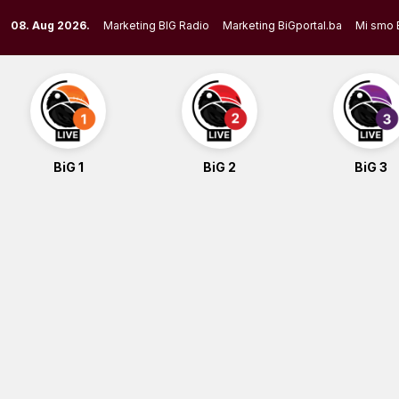
Skip
08. Aug 2026.
Marketing BIG Radio
Marketing BiGportal.ba
Mi smo 
to
content
BiG 1
BiG 2
BiG 3