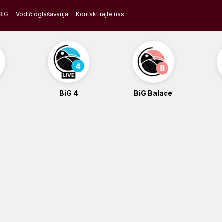
BiG
Vodič oglašavanja
Kontaktirajte nas
BiG 4
BiG Balade