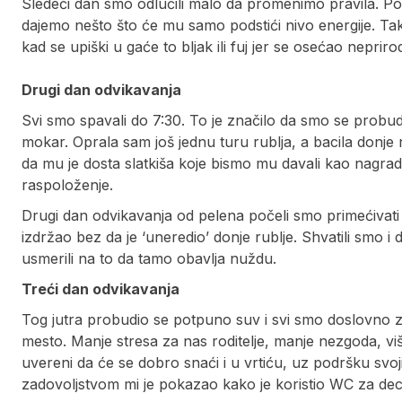
Sledeći dan smo odlučili malo da promenimo pravila. Po
dajemo nešto što će mu samo podstići nivo energije. Tak
kad se upiški u gaće to bljak ili fuj jer se osećao neprir
Drugi dan odvikavanja
Svi smo spavali do 7:30. To je značilo da smo se probud
mokar. Oprala sam još jednu turu rublja, a bacila donje ru
da mu je dosta slatkiša koje bismo mu davali kao nagrad
raspoloženje.
Drugi dan odvikavanja od pelena počeli smo primećivati t
izdržao bez da je ‘uneredio’ donje rublje. Shvatili smo
usmerili na to da tamo obavlja nuždu.
Treći dan odvikavanja
Tog jutra probudio se potpuno suv i svi smo doslovno za
mesto. Manje stresa za nas roditelje, manje nezgoda, viš
uvereni da će se dobro snaći i u vrtiću, uz podršku svo
zadovoljstvom mi je pokazao kako je koristio WC za de