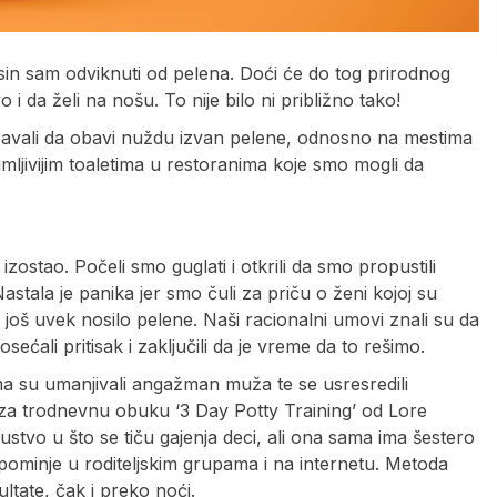
š sin sam odviknuti od pelena. Doći će do tog prirodnog
 da želi na nošu. To nije bilo ni približno tako!
ravali da obavi nuždu izvan pelene, odnosno na mestima
nimljivijim toaletima u restoranima koje smo mogli da
zostao. Počeli smo guglati i otkrili da smo propustili
stala je panika jer smo čuli za priču o ženi kojoj su
ne još uvek nosilo pelene. Naši racionalni umovi znali su da
ećali pritisak i zaključili da je vreme da to rešimo.
ima su umanjivali angažman muža te se usresredili
se za trodnevnu obuku ‘3 Day Potty Training’ od Lore
stvo u što se tiču gajenja deci, ali ona sama ima šestero
spominje u roditeljskim grupama i na internetu. Metoda
ltate, čak i preko noći.