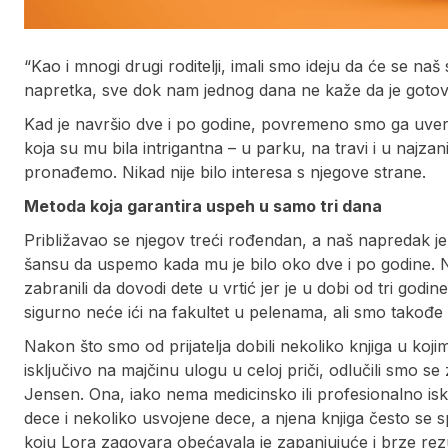
“Kao i mnogi drugi roditelji, imali smo ideju da će se na
napretka, sve dok nam jednog dana ne kaže da je gotovo i
Kad je navršio dve i po godine, povremeno smo ga uve
koja su mu bila intrigantna – u parku, na travi i u najza
pronađemo. Nikad nije bilo interesa s njegove strane.
Metoda koja garantira uspeh u samo tri dana
Približavao se njegov treći rođendan, a naš napredak je i
šansu da uspemo kada mu je bilo oko dve i po godine. Na
zabranili da dovodi dete u vrtić jer je u dobi od tri godi
sigurno neće ići na fakultet u pelenama, ali smo takođe os
Nakon što smo od prijatelja dobili nekoliko knjiga u koj
isključivo na majčinu ulogu u celoj priči, odlučili smo 
Jensen. Ona, iako nema medicinsko ili profesionalno isku
dece i nekoliko usvojene dece, a njena knjiga često se 
koju Lora zagovara obećavala je zapanjujuće i brze rezu