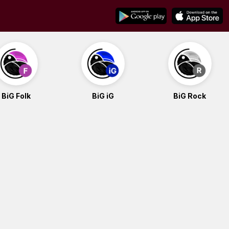
BiG Folk
BiG iG
BiG Rock