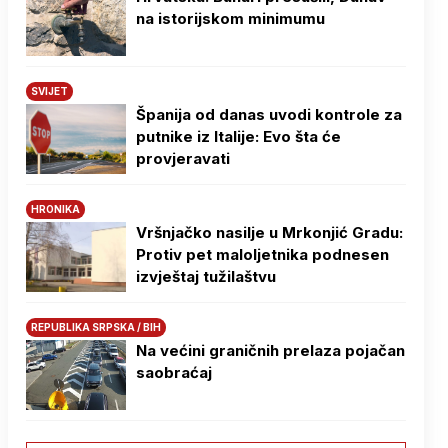
na istorijskom minimumu
SVIJET
Španija od danas uvodi kontrole za
putnike iz Italije: Evo šta će
provjeravati
HRONIKA
Vršnjačko nasilje u Mrkonjić Gradu:
Protiv pet maloljetnika podnesen
izvještaj tužilaštvu
REPUBLIKA SRPSKA / BIH
Na većini graničnih prelaza pojačan
saobraćaj