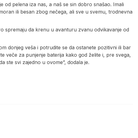
e od pelena iza nas, a naš se sin dobro snašao. Imali
moran ili besan zbog nečega, ali sve u svemu, trodnevna
uskoro spremaju da krenu u avanturu zvanu odvikavanje od
om donjeg veša i potrudite se da ostanete pozitivni ili bar
e veče za punjenje baterija kako god želite i, pre svega,
i da ste svi zajedno u ovome”, dodala je.