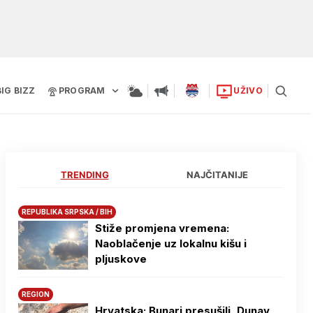
BIG BIZZ
PROGRAM
UŽIVO
TRENDING
NAJČITANIJE
REPUBLIKA SRPSKA / BIH
Stiže promjena vremena:
Naoblačenje uz lokalnu kišu i
pljuskove
REGION
Hrvatska: Bunari presušili, Dunav