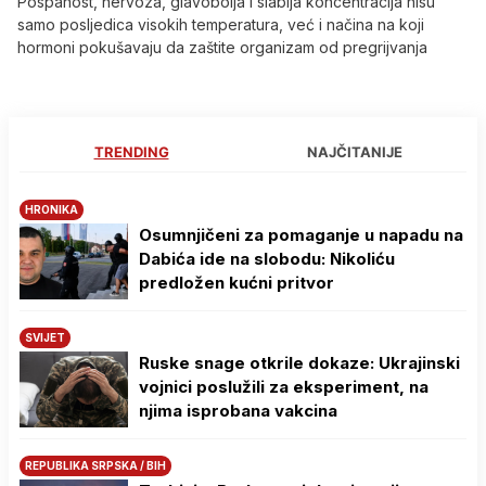
Pospanost, nervoza, glavobolja i slabija koncentracija nisu
samo posljedica visokih temperatura, već i načina na koji
hormoni pokušavaju da zaštite organizam od pregrijvanja
TRENDING
NAJČITANIJE
HRONIKA
Osumnjičeni za pomaganje u napadu na
Dabića ide na slobodu: Nikoliću
predložen kućni pritvor
SVIJET
Ruske snage otkrile dokaze: Ukrajinski
vojnici poslužili za eksperiment, na
njima isprobana vakcina
REPUBLIKA SRPSKA / BIH