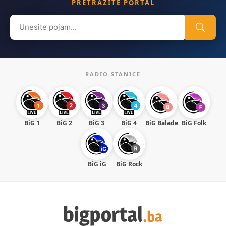
PRETRAŽITE PORTAL
Search
for:
RADIO STANICE
BiG 1
BiG 2
BiG 3
BiG 4
BiG Balade
BiG Folk
BiG iG
BiG Rock