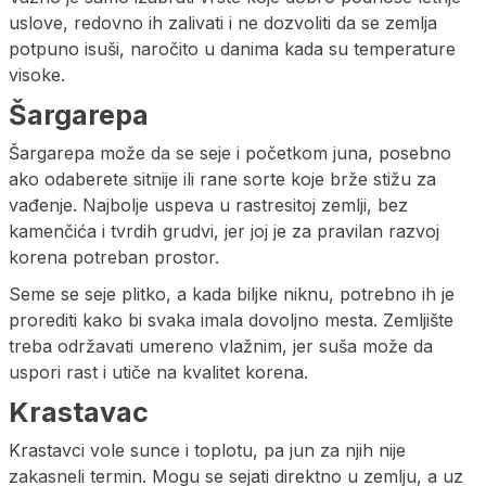
uslove, redovno ih zalivati i ne dozvoliti da se zemlja
potpuno isuši, naročito u danima kada su temperature
visoke.
Šargarepa
Šargarepa može da se seje i početkom juna, posebno
ako odaberete sitnije ili rane sorte koje brže stižu za
vađenje. Najbolje uspeva u rastresitoj zemlji, bez
kamenčića i tvrdih grudvi, jer joj je za pravilan razvoj
korena potreban prostor.
Seme se seje plitko, a kada biljke niknu, potrebno ih je
prorediti kako bi svaka imala dovoljno mesta. Zemljište
treba održavati umereno vlažnim, jer suša može da
uspori rast i utiče na kvalitet korena.
Krastavac
Krastavci vole sunce i toplotu, pa jun za njih nije
zakasneli termin. Mogu se sejati direktno u zemlju, a uz