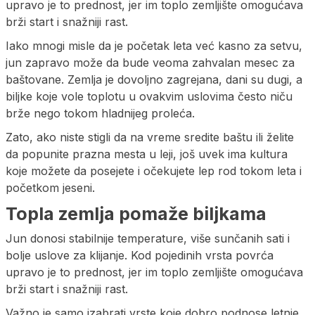
upravo je to prednost, jer im toplo zemljište omogućava
brži start i snažniji rast.
Iako mnogi misle da je početak leta već kasno za setvu,
jun zapravo može da bude veoma zahvalan mesec za
baštovane. Zemlja je dovoljno zagrejana, dani su dugi, a
biljke koje vole toplotu u ovakvim uslovima često niču
brže nego tokom hladnijeg proleća.
Zato, ako niste stigli da na vreme sredite baštu ili želite
da popunite prazna mesta u leji, još uvek ima kultura
koje možete da posejete i očekujete lep rod tokom leta i
početkom jeseni.
Topla zemlja pomaže biljkama
Jun donosi stabilnije temperature, više sunčanih sati i
bolje uslove za klijanje. Kod pojedinih vrsta povrća
upravo je to prednost, jer im toplo zemljište omogućava
brži start i snažniji rast.
Važno je samo izabrati vrste koje dobro podnose letnje