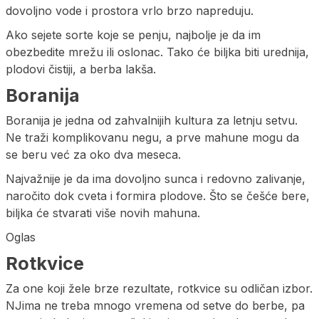
dovoljno vode i prostora vrlo brzo napreduju.
Ako sejete sorte koje se penju, najbolje je da im
obezbedite mrežu ili oslonac. Tako će biljka biti urednija,
plodovi čistiji, a berba lakša.
Boranija
Boranija je jedna od zahvalnijih kultura za letnju setvu.
Ne traži komplikovanu negu, a prve mahune mogu da
se beru već za oko dva meseca.
Najvažnije je da ima dovoljno sunca i redovno zalivanje,
naročito dok cveta i formira plodove. Što se češće bere,
biljka će stvarati više novih mahuna.
Oglas
Rotkvice
Za one koji žele brze rezultate, rotkvice su odličan izbor.
NJima ne treba mnogo vremena od setve do berbe, pa