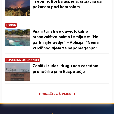
Trebinje: Borba uspjela, situacija sa
požarom pod kontrolom
REGION
Pijani turisti se dave, lokalno
stanovništvo snima i smiju se: “Ne
parkirajte ovdje” – Policija: “Nema
krivičnog djela za nepomaganje!”
REPUBLIKA SRPSKA / BIH
Zenički rudari drugu noć zaredom
prenoćili u jami Raspotočje
PRIKAŽI JOŠ VIJESTI