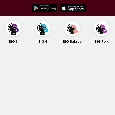
Skip
to
content
BiG 3
BiG 4
BiG Balade
BiG Folk