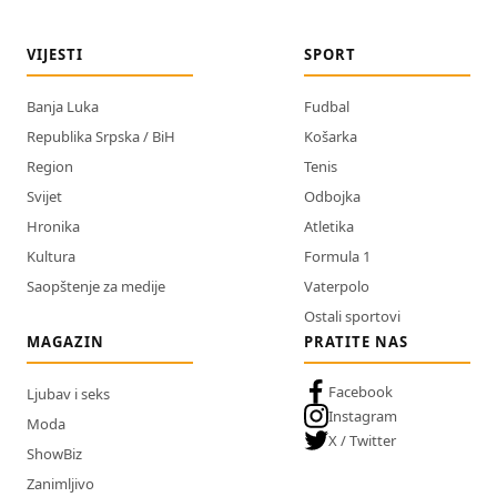
VIJESTI
SPORT
Banja Luka
Fudbal
Republika Srpska / BiH
Košarka
Region
Tenis
Svijet
Odbojka
Hronika
Atletika
Kultura
Formula 1
Saopštenje za medije
Vaterpolo
Ostali sportovi
MAGAZIN
PRATITE NAS
Facebook
Ljubav i seks
Instagram
Moda
X / Twitter
ShowBiz
Zanimljivo