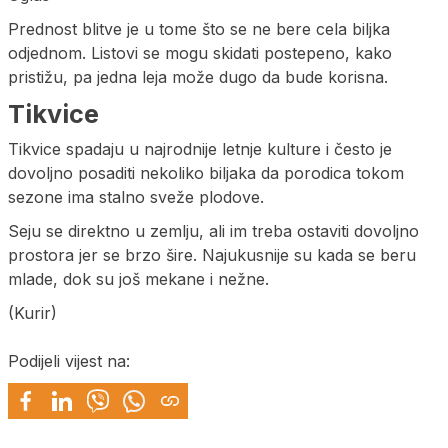
Prednost blitve je u tome što se ne bere cela biljka
odjednom. Listovi se mogu skidati postepeno, kako
pristižu, pa jedna leja može dugo da bude korisna.
Tikvice
Tikvice spadaju u najrodnije letnje kulture i često je
dovoljno posaditi nekoliko biljaka da porodica tokom
sezone ima stalno sveže plodove.
Seju se direktno u zemlju, ali im treba ostaviti dovoljno
prostora jer se brzo šire. Najukusnije su kada se beru
mlade, dok su još mekane i nežne.
(Kurir)
Podijeli vijest na: