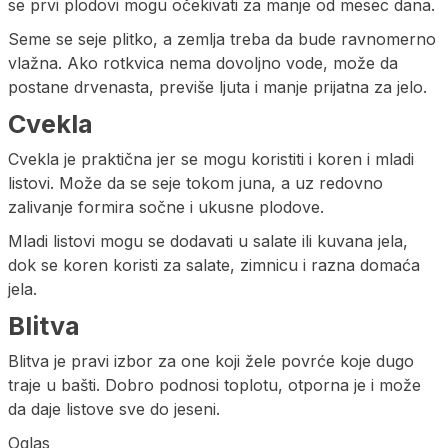
se prvi plodovi mogu očekivati za manje od mesec dana.
Seme se seje plitko, a zemlja treba da bude ravnomerno
vlažna. Ako rotkvica nema dovoljno vode, može da
postane drvenasta, previše ljuta i manje prijatna za jelo.
Cvekla
Cvekla je praktična jer se mogu koristiti i koren i mladi
listovi. Može da se seje tokom juna, a uz redovno
zalivanje formira sočne i ukusne plodove.
Mladi listovi mogu se dodavati u salate ili kuvana jela,
dok se koren koristi za salate, zimnicu i razna domaća
jela.
Blitva
Blitva je pravi izbor za one koji žele povrće koje dugo
traje u bašti. Dobro podnosi toplotu, otporna je i može
da daje listove sve do jeseni.
Oglas