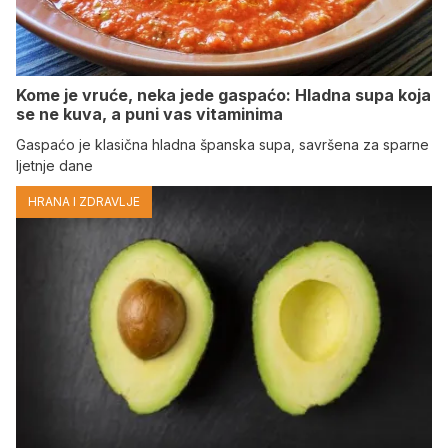
Kome je vruće, neka jede gaspaćo: Hladna supa koja
se ne kuva, a puni vas vitaminima
Gaspaćo je klasična hladna španska supa, savršena za sparne
ljetnje dane
HRANA I ZDRAVLJE