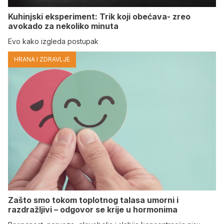
Kuhinjski eksperiment: Trik koji obećava- zreo
avokado za nekoliko minuta
Evo kako izgleda postupak
HRANA I ZDRAVLJE
Zašto smo tokom toplotnog talasa umorni i
razdražljivi – odgovor se krije u hormonima