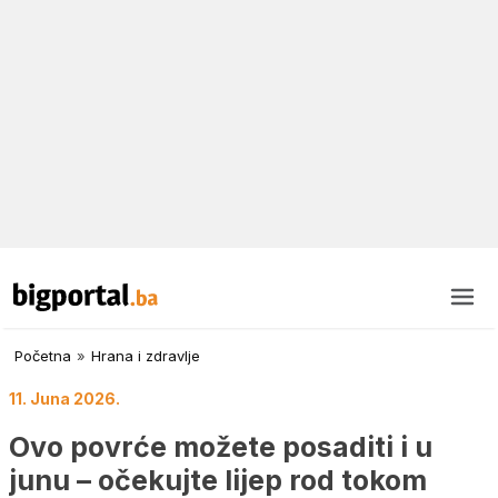
Početna
»
Hrana i zdravlje
11. Juna 2026.
Ovo povrće možete posaditi i u
junu – očekujte lijep rod tokom