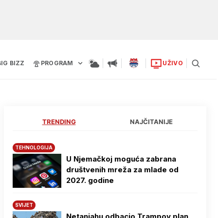
BIG BIZZ
PROGRAM
UŽIVO
TRENDING
NAJČITANIJE
TEHNOLOGIJA
U Njemačkoj moguća zabrana
društvenih mreža za mlade od
2027. godine
SVIJET
Netanjahu odbacio Trampov plan