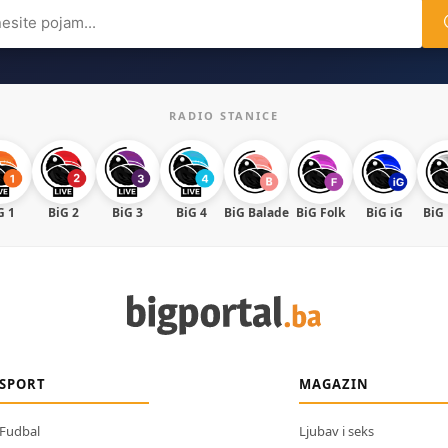
ch
RADIO STANICE
G 1
BiG 2
BiG 3
BiG 4
BiG Balade
BiG Folk
BiG iG
BiG
SPORT
MAGAZIN
Fudbal
Ljubav i seks