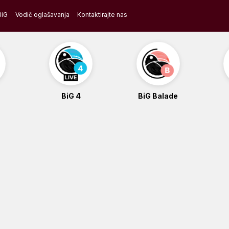
BiG
Vodič oglašavanja
Kontaktirajte nas
BiG 4
BiG Balade