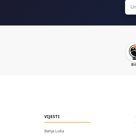
Sear
for:
Bi
VIJESTI
Banja Luka