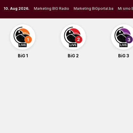
Skip
10. Aug 2026.
Marketing BIG Radio
Marketing BiGportal.ba
Mi smo 
to
content
BiG 1
BiG 2
BiG 3