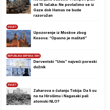
od 15 tačaka: Ne povlačimo se iz
Gaze dok Hamas ne bude
razoružan
SVIJET
Upozorenje iz Moskve zbog
Kosova: “Opasno je maštati”
REPUBLIKA SRPSKA / BIH
Derventski “Unis” najveći poreski
dužnik
SVIJET
Zaharova o ćutanju Tokija: Da li su
na na Hirošimu i Nagasaki pali
atomski NLO?