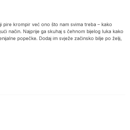
sniji pire krompir već ono što nam svima treba – kako
mogući način. Najprije ga skuhaj s čehnom bijelog luka kako
nijalne popečke. Dodaj im svježe začinsko bilje po želji,