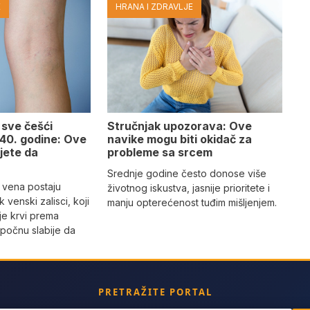
E
HRANA I ZDRAVLJE
 sve češći
Stručnjak upozorava: Ove
40. godine: Ove
navike mogu biti okidač za
jete da
probleme sa srcem
Srednje godine često donose više
 vena postaju
životnog iskustva, jasnije prioritete i
k venski zalisci, koji
manju opterećenost tuđim mišljenjem.
je krvi prema
počnu slabije da
PRETRAŽITE PORTAL