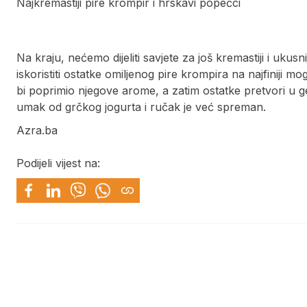
Najkremastiji pire krompir i hrskavi popečci
Na kraju, nećemo dijeliti savjete za još kremastiji i uku
iskoristiti ostatke omiljenog pire krompira na najfiniji 
bi poprimio njegove arome, a zatim ostatke pretvori u ge
umak od grčkog jogurta i ručak je već spreman.
Azra.ba
Podijeli vijest na: