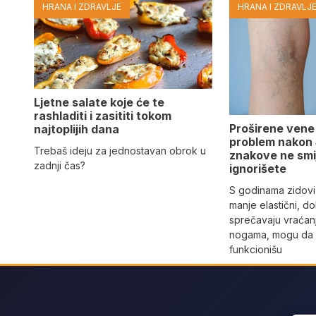
HRANA I ZDRAVLJE
HRANA I ZDRAVLJ
Ljetne salate koje će te
rashladiti i zasititi tokom
Proširene vene
najtoplijih dana
problem nakon 
Trebaš ideju za jednostavan obrok u
znakove ne smi
zadnji čas?
ignorišete
S godinama zidovi
manje elastični, do
sprečavaju vraćan
nogama, mogu da 
funkcionišu