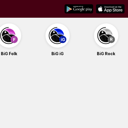
BiG Folk
BiG iG
BiG Rock