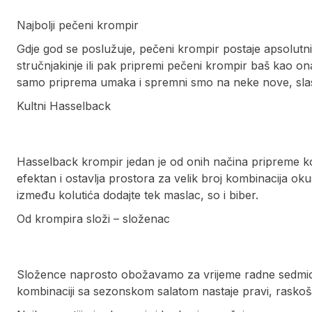
Najbolji pečeni krompir
Gdje god se poslužuje, pečeni krompir postaje apsolutni 
stručnjakinje ili pak pripremi pečeni krompir baš kao on
samo priprema umaka i spremni smo na neke nove, slas
Kultni Hasselback
Hasselback krompir jedan je od onih načina pripreme k
efektan i ostavlja prostora za velik broj kombinacija oku
između kolutića dodajte tek maslac, so i biber.
Od krompira složi – složenac
Složence naprosto obožavamo za vrijeme radne sedmice.
kombinaciji sa sezonskom salatom nastaje pravi, rasko