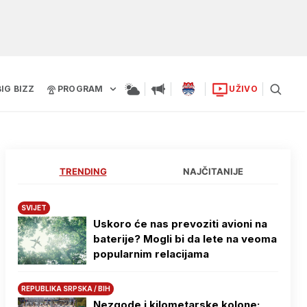
BIG BIZZ
PROGRAM
UŽIVO
TRENDING
NAJČITANIJE
SVIJET
Uskoro će nas prevoziti avioni na
baterije? Mogli bi da lete na veoma
popularnim relacijama
REPUBLIKA SRPSKA / BIH
Nezgode i kilometarske kolone: