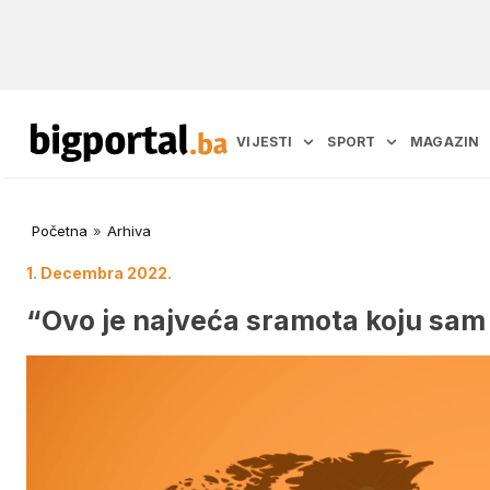
VIJESTI
SPORT
MAGAZIN
Početna
»
Arhiva
1. Decembra 2022.
“Ovo je najveća sramota koju sam 