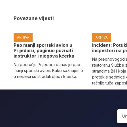
Povezane vijesti
ARHIVA
ARHIVA
Pao manji sportski avion u
Incident: Potukl
Prijedoru, poginuo poznati
inspektori na p
instruktor i njegova kćerka
Na prednovogodišn
Na području Prijedora danas je pao
restoranu Službe 
manji sportski avion. Kako saznajemo
strancima BiH koja
u nesreći su stradali otac i kćerka.
protekle sedmice 
tačnije tuča zaposl
Sear
for: