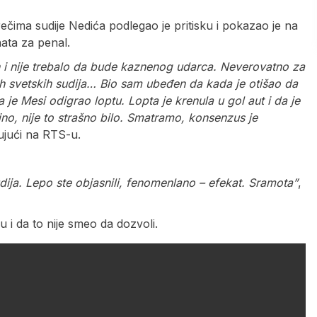
 rečima sudije Nedića podlegao je pritisku i pokazao je na
nata za penal.
en i nije trebalo da bude kaznenog udarca. Neverovatno za
jih svetskih sudija… Bio sam ubeđen da kada je otišao da
je Mesi odigrao loptu. Lopta je krenula u gol aut i da je
jno, nije to strašno bilo. Smatramo, konsenzus je
ujući na RTS-u.
ija. Lepo ste objasnili, fenomenlano – efekat. Sramota”
,
 i da to nije smeo da dozvoli.