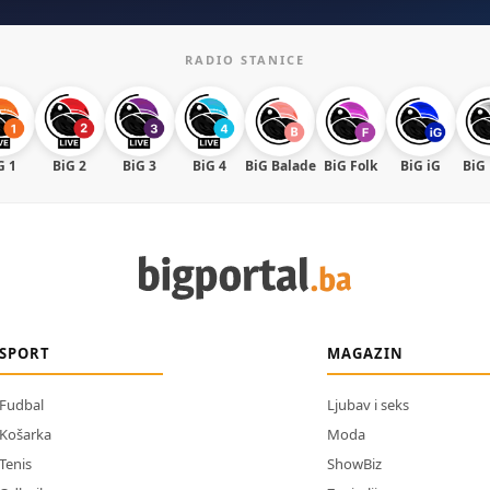
RADIO STANICE
G 1
BiG 2
BiG 3
BiG 4
BiG Balade
BiG Folk
BiG iG
BiG
SPORT
MAGAZIN
Fudbal
Ljubav i seks
Košarka
Moda
Tenis
ShowBiz