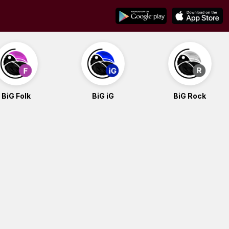
BiG Folk
BiG iG
BiG Rock