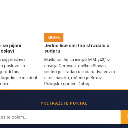
ARHIVA
i se pijani
Јedno lice smrtno stradalo u
roslavi
sudaru
joj proslavi u
Muškarac čiji su inicijali M.M. /43/ iz
za poslove sa
naselja Cerovica, opština Stanari,
 je održana
smrtno je stradao u sudaru dva vozila
dogodio se incident
u tom naselju, rečeno je Srni iz
enih.
Policijske uprave Doboj.
PRETRAŽITE PORTAL
ch