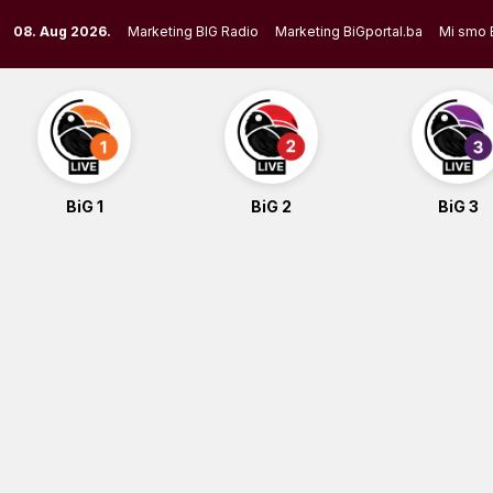
Skip
08. Aug 2026.
Marketing BIG Radio
Marketing BiGportal.ba
Mi smo 
to
content
BiG 1
BiG 2
BiG 3