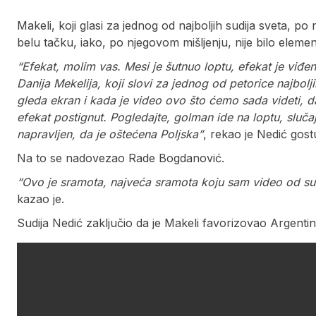
Makeli, koji glasi za jednog od najboljih sudija sveta, po
belu tačku, iako, po njegovom mišljenju, nije bilo eleme
“Efekat, molim vas. Mesi je šutnuo loptu, efekat je viđ
Danija Mekelija, koji slovi za jednog od petorice najbol
gleda ekran i kada je video ovo što ćemo sada videti, da 
efekat postignut. Pogledajte, golman ide na loptu, sluča
napravljen, da je oštećena Poljska”
, rekao je Nedić gost
Na to se nadovezao Rade Bogdanović.
“Ovo je sramota, najveća sramota koju sam video od sud
kazao je.
Sudija Nedić zaključio da je Makeli favorizovao Argentinu