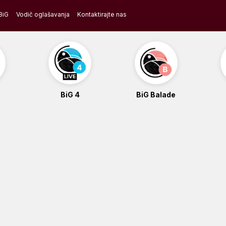
BiG
Vodič oglašavanja
Kontaktirajte nas
BiG 4
BiG Balade