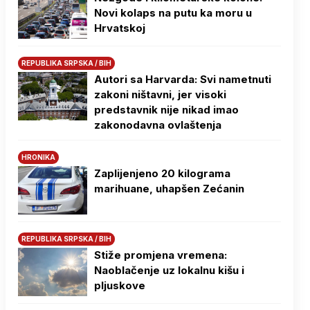
Novi kolaps na putu ka moru u
Hrvatskoj
REPUBLIKA SRPSKA / BIH
Autori sa Harvarda: Svi nametnuti
zakoni ništavni, jer visoki
predstavnik nije nikad imao
zakonodavna ovlaštenja
HRONIKA
Zaplijenjeno 20 kilograma
marihuane, uhapšen Zećanin
REPUBLIKA SRPSKA / BIH
Stiže promjena vremena:
Naoblačenje uz lokalnu kišu i
pljuskove